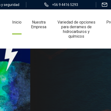
 y seguridad
+56 9 4416 5293
Inicio
Nuestra
Variedad de opciones
Pr
Empresa
para derrames de
hidrocarburos y
químicos
ieza profesional
KIT AMBIENTA
lementos de seguridad y
Los kits de 40 litros son esenciales
rotección en derrames,
son compactos y permiten ser trasl
uridad, jabón mecánico limpia
Este kit, cuenta con todo lo neces
llas, entre muchos mas...
aceite de hasta 40 litros de hidroca