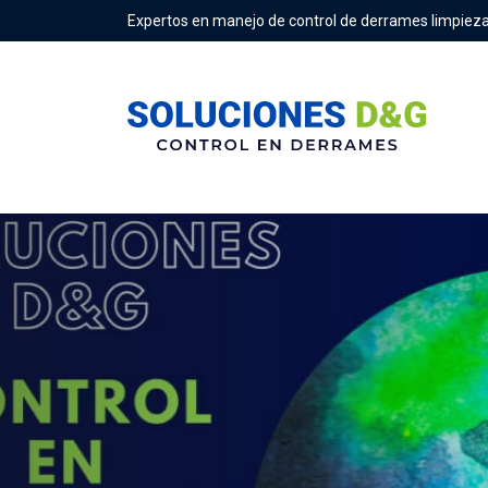
Expertos en manejo de control de derrames limpieza
Seguridad y limp
Te invito a conocer los siguientes e
limpieza: Trajes profesionales para p
guantes profesionales , lentes de seg
manos, zapatos de seguridad, mascari
NUESTROS SERVICIOS