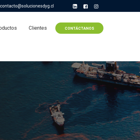
contacto@solucionesdyg.cl
oductos
Clientes
CONTÁCTANOS
L 40 LITROS
 para para llevar en vehículos,
adados hacia cualquier lugar.
ario para contener un derrame de
rburo.