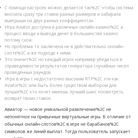
С помощи настроек можно делается так%2C чтобы система
вносила сразу три ставки разных размеров и забирала
выигрыши на двух разных коэффициентах.
Игра Aviator доступна в различных онлайн-казино%2C а
процесс ввода а вывода денег в большинстве казино
потому схож.
Но проблема-то заключена не в действительно онлайн-
слоте%2C а же подходе к ними.
Это значит%2C но каждый игрок например убедиться в
справедливости результатов генератора случайных чисел
проведённых раундов.
Игра в игры с недостаточно высоким RTP%2C эти как
Aviator%2C или быть более существом выбором для
лучших%2C кто хочет имеешь лучший шанс посмотреть
возврат своих ставок.
Авиатор — новое уникальной развлечение%2C не
непонятное на привычные виртуальные игры. В отличие от
обычных онлайн-слотов%2C в игре не барабанов%2C
символов же линий выплат. Тогда пользователь запускает