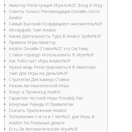
Авиатор Регистрация Играть%2C Вход В Игру
Советы только Рекомендации Онлайн-слота
Aviator
Самый Высокий Коэффициент-множитель%3F
Интерфейс 1win Aviator
Какая Длительность Тура В Aviator Spribe%3F
Правила Игры Авиатор
Aviator Онлайн Ставки%2C эту Систему
Ставок гораздо Использовать В Игре%3F
Как Работает Игра Aviator%3F
Нужно ведь Регистрироваться В Авиаторе
1win Для Игры На Деньги%3F
Стратегии Для камеру Ставки
Режим Автоматической Игры
Бонус а Промокод Aviator
Гарантия Честной Игры Provably Fair
Бонусные Раунды И Привилегии
Скачать Приложение Aviator
Пополнение Счета и 1 Win%2C дли Игры В
Aviator На Реальные деньги
Есть Ли Автоматическая Игра%3F