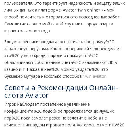
пользователя. Это гарантирует надежность и защиту ваших
личных данных а платформе. Aviator 1win online» «– мой
способ помечтать и оторваться ото повседневных забот.
Самолетик словно мой самый спутник в городе азарта
играю только пол года.
Злоумышленники предлагалось скачать программу%2C
зараженную вирусами. Как же поверивший человек делает
это%2C у него крадут пароли от аккаунтов%2C
обналичивают собственные счета%2C взламывают ЛК в
казино и т. Нажав в нее%2C можно увидеть%2C что
букмекер мутуара несколько способов
1win aviator
.
Советы а Рекомендации Онлайн-
слота Aviator
Игрок наблюдает постепенное увеличение
коэффициента%2C подобное продолжается до лучших
пор%2C пока самолет резко не взлетит в небо а не
исчезнет пиппардом игрового поля. Хотелось отметить%2C