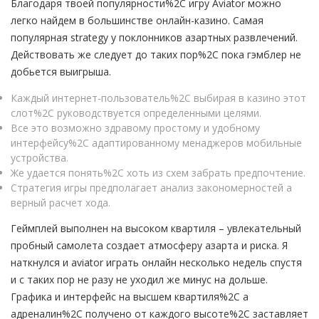
Благодаря твоей популярности%2C игру Aviator можно
легко найдем в большинстве онлайн-казино. Самая
популярная strategy у поклонников азартных развлечений.
Действовать же следует до таких пор%2C пока гэмблер не
добьется выигрыша.
Каждый интернет-пользователь%2C выбирая в казино этот
слот%2C руководствуется определенными целями.
Все это возможно здравому простому и удобному
интерфейсу%2C адаптированному менаджеров мобильные
устройства.
Же удается понять%2C хоть из схем забрать предпочтение.
Стратегия игры предполагает анализ закономерностей а
верный расчет хода.
Геймплей выполнен на высоком квартиля – увлекательный
пробный самолета создает атмосферу азарта и риска. Я
наткнулся и aviator играть онлайн несколько недель спустя
и с таких пор не разу не уходил же минус на дольше.
Графика и интерфейс на высшем квартиля%2C а
адреналин%2C получено от каждого высоте%2C заставляет