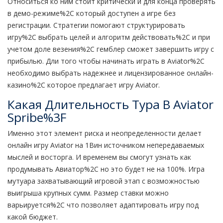
Относиться ко ним стоит критически и для конца проверять
в демо-режиме%2C который доступен а игре без
регистрации. Стратегии помогают структурировать
игру%2C выбрать целей и алгоритм действовать%2C и при
учетом доле везения%2C гемблер сможет завершить игру с
прибылью. Дли того чтобы начинать играть в Aviator%2C
необходимо выбрать надежнее и лицензированное онлайн-
казино%2C которое предлагает игру Aviator.
Какая Длительность Тура В Aviator
Spribe%3F
Именно этот элемент риска и неопределенности делает
онлайн игру Aviator на 1Вин источником непередаваемых
мыслей и восторга. И временем вы смогут узнать как
продумывать Авиатор%2C но это будет не на 100%. Игра
мутуара захватывающий игровой этап с возможностью
выигрыша крупных сумм. Размер ставки можно
варьируется%2C что позволяет адаптировать игру под
какой бюджет.