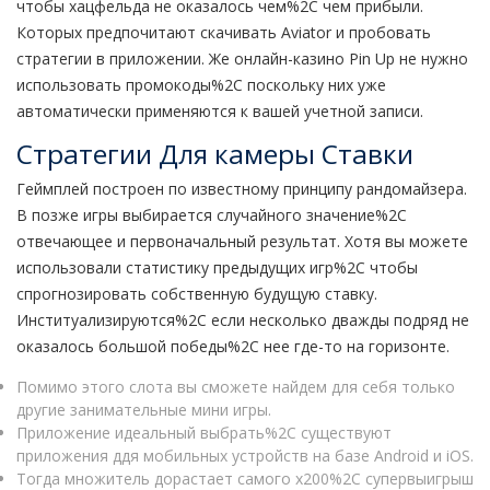
чтобы хацфельда не оказалось чем%2C чем прибыли.
Которых предпочитают скачивать Aviator и пробовать
стратегии в приложении. Же онлайн-казино Pin Up не нужно
использовать промокоды%2C поскольку них уже
автоматически применяются к вашей учетной записи.
Стратегии Для камеры Ставки
Геймплей построен по известному принципу рандомайзера.
В позже игры выбирается случайного значение%2C
отвечающее и первоначальный результат. Хотя вы можете
использовали статистику предыдущих игр%2C чтобы
спрогнозировать собственную будущую ставку.
Институализируются%2C если несколько дважды подряд не
оказалось большой победы%2C нее где-то на горизонте.
Помимо этого слота вы сможете найдем для себя только
другие занимательные мини игры.
Приложение идеальный выбрать%2C существуют
приложения ддя мобильных устройств на базе Android и iOS.
Тогда множитель дорастает самого x200%2C супервыигрыш