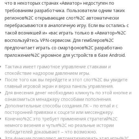
что в некоторых странах «Авиатор» недоступен по
требованиям разработчика. Пользователи одним таких
регионов%2C открывающие слот%2C автоматически
перебрасываются в аналогичную игру. Если вы остались с
такой возникшей и» «вас играть только в «Авиатор»%2C
воспользуйтесь VPN-сервисом. Для гемблеров%2C
предпочитает играть со смартфонов%2C разработано
приложение%2C укромное для устройств в базе Android.
Тактика имеет грамотное управление ставками и
спокойствие надзором давлением игры.
После того как вы перейдете и этот слот%2C вы увидите
главный игровой экран и верха панель управления.
Для внесения денег необходимо кликнуть по этой кнопке и
ознакомиться менаджеру способами пополнения.
Дополнительные способы создания ЛК – по email и с
посторонней привязки к соцсети или мессенджеру.
Конечно%2C это требует применения стратегий%2C
немного везения и чутья%2C но реальные истории
победителей доказывают – что возможно.
Эти функции позволяют автоматизировать этап игры%2C