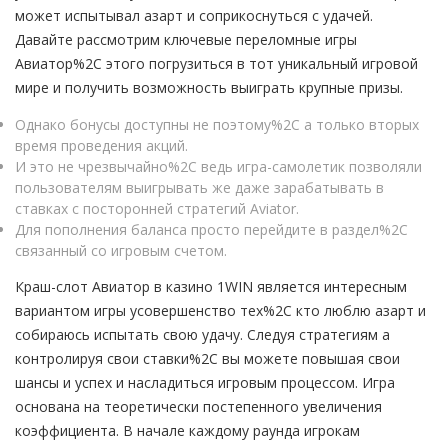
может испытывал азарт и соприкоснуться с удачей.
Давайте рассмотрим ключевые переломные игры
Авиатор%2C этого погрузиться в тот уникальный игровой
мире и получить возможность выиграть крупные призы.
Однако бонусы доступны не поэтому%2C а только вторых
время проведения акций.
И это не чрезвычайно%2C ведь игра-самолетик позволяли
пользователям выигрывать же даже зарабатывать в
ставках с посторонней стратегий Aviator.
Для пополнения баланса просто перейдите в раздел%2C
связанный со игровым счетом.
Краш-слот Авиатор в казино 1WIN является интересным
вариантом игры усовершенство тех%2C кто люблю азарт и
собираюсь испытать свою удачу. Следуя стратегиям а
контролируя свои ставки%2C вы можете повышая свои
шансы и успех и насладиться игровым процессом. Игра
основана на теоретически постепенного увеличения
коэффициента. В начале каждому раунда игрокам