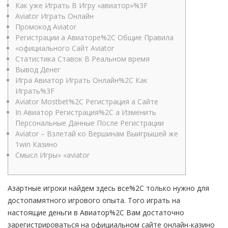
Как уже Играть В Игру «авиатор»%3F
Aviator Играть Онлайн
Промокод Aviator
Регистрации а Авиаторе%2C Общие Правила
«официального Сайт Aviator
Статистика Ставок В Реальном время
Вывод Денег
Игра Авиатор Играть Онлайн%2C Как
Играть%3F
Aviator Mostbet%2C Регистрация а Сайте
In Авиатор Регистрация%2C а Изменить
Персональные Данные После Регистрации
Aviator – Взлетай ко Вершинам Выигрышей же
1win Казино
Смысл Игры» «aviator
Азартные игроки найдем здесь все%2C только нужно для
достопамятного игрового опыта. Того играть на
настоящие деньги в Авиатор%2C Вам достаточно
зарегистрироваться на официальном сайте онлайн-казино