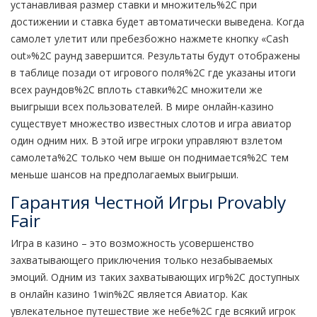
устанавливая размер ставки и множитель%2C при
достижении и ставка будет автоматически выведена. Когда
самолет улетит или пребезбожно нажмете кнопку «Cash
out»%2C раунд завершится. Результаты будут отображены
в таблице позади от игрового поля%2C где указаны итоги
всех раундов%2C вплоть ставки%2C множители же
выигрыши всех пользователей. В мире онлайн-казино
существует множество известных слотов и игра авиатор
один одним них. В этой игре игроки управляют взлетом
самолета%2C только чем выше он поднимается%2C тем
меньше шансов на предполагаемых выигрыши.
Гарантия Честной Игры Provably
Fair
Игра в казино – это возможность усовершенство
захватывающего приключения только незабываемых
эмоций. Одним из таких захватывающих игр%2C доступных
в онлайн казино 1win%2C является Авиатор. Как
увлекательное путешествие же небе%2C где всякий игрок