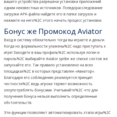
вашего устройства разрешена установка приложений
одним неизвестных источников. Псевдорасследование
загрузки APK-файла найдите его в папке загрузок и
нажмите на него%2C этого начать процесс установки.
Бонус же Промокод Aviator
Вход в систему обязательно тогда вы играете и деньги.
Когда но формальности улажены%2C надо приступать к
игре! Заходите в ваш профиль%2C используя логин и
пароль%2C выбирайте Aviator spribe же списке слотов же
запускайте его. Так правило установлено на всех
площадках%2C в которых представлен «Авиатор».
Благодаря его соблюдению реализуется принцип
честности%2C ведь игроки теряют возможность
злоупотреблять бонусами. Учитывайте%2C что дли
получения бонуса нельзя выполнить определенные
обстоятельств.
Эти функции позволяют автоматизировать этапа игры%2C