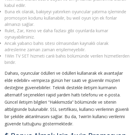
kabul edilir.
Buna ek olarak, bakiyeyi yatırırken oyuncular yatırma işleminde
promosyon kodunu kullanabilir, bu weil oyun için ek fonlar
almanızı sağlar.
Rulet, Zar, Keno ve daha fazlası gibi oyunlarda kumar
oynayabilirsiniz.
Ancak yabancı bahis sitesi olmasından kaynaklı olarak
adreslerine zaman zaman erişilemeyebilir.
1Win TV SET hizmeti canlı bahis bölümünde verilen hizmetlerden
biridir.
Dahası, oyuncular ödülleri ve ödülleri kullanarak ek avantajlar
elde edebilir» «empieza günün her saati ve güvenilir müşteri
desteğine güvenebilirler. Teknik destekle iletişim kurmanın
alternatif seçenekleri rapid yardım hattı telefonu ve e-posta.
Güncel iletişim bilgileri “Hakkımızda” bölümünde ve sitenin
altbilgisinde bulunabilir. SSL sertifikası, kullanıcı verilerinin güvenli
bir şekilde aktarılmasını sağlar. Bu da, 1win’in kullanıcı verilerini
güvende tuttuğunu göstermektedir.