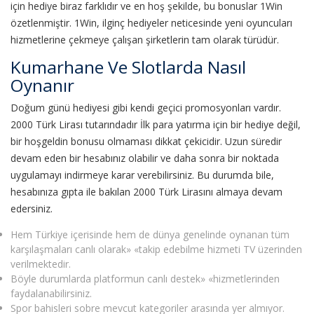
için hediye biraz farklıdır ve en hoş şekilde, bu bonuslar 1Win
özetlenmiştir. 1Win, ilginç hediyeler neticesinde yeni oyuncuları
hizmetlerine çekmeye çalışan şirketlerin tam olarak türüdür.
Kumarhane Ve Slotlarda Nasıl
Oynanır
Doğum günü hediyesi gibi kendi geçici promosyonları vardır.
2000 Türk Lirası tutarındadır İlk para yatırma için bir hediye değil,
bir hoşgeldin bonusu olmaması dikkat çekicidir. Uzun süredir
devam eden bir hesabınız olabilir ve daha sonra bir noktada
uygulamayı indirmeye karar verebilirsiniz. Bu durumda bile,
hesabınıza gıpta ile bakılan 2000 Türk Lirasını almaya devam
edersiniz.
Hem Türkiye içerisinde hem de dünya genelinde oynanan tüm
karşılaşmaları canlı olarak» «takip edebilme hizmeti TV üzerinden
verilmektedir.
Böyle durumlarda platformun canlı destek» «hizmetlerinden
faydalanabilirsiniz.
Spor bahisleri sobre mevcut kategoriler arasında yer almıyor.