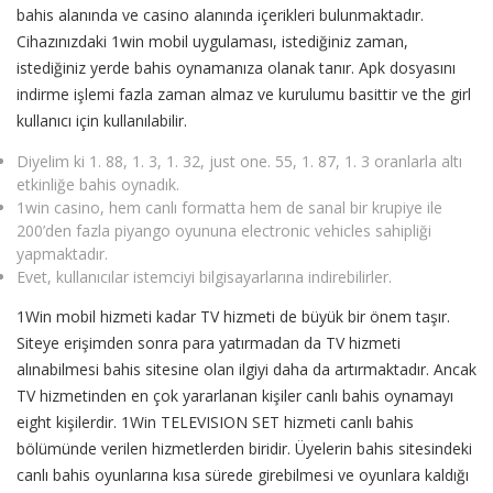
bahis alanında ve casino alanında içerikleri bulunmaktadır.
Cihazınızdaki 1win mobil uygulaması, istediğiniz zaman,
istediğiniz yerde bahis oynamanıza olanak tanır. Apk dosyasını
indirme işlemi fazla zaman almaz ve kurulumu basittir ve the girl
kullanıcı için kullanılabilir.
Diyelim ki 1. 88, 1. 3, 1. 32, just one. 55, 1. 87, 1. 3 oranlarla altı
etkinliğe bahis oynadık.
1win casino, hem canlı formatta hem de sanal bir krupiye ile
200’den fazla piyango oyununa electronic vehicles sahipliği
yapmaktadır.
Evet, kullanıcılar istemciyi bilgisayarlarına indirebilirler.
1Win mobil hizmeti kadar TV hizmeti de büyük bir önem taşır.
Siteye erişimden sonra para yatırmadan da TV hizmeti
alınabilmesi bahis sitesine olan ilgiyi daha da artırmaktadır. Ancak
TV hizmetinden en çok yararlanan kişiler canlı bahis oynamayı
eight kişilerdir. 1Win TELEVISION SET hizmeti canlı bahis
bölümünde verilen hizmetlerden biridir. Üyelerin bahis sitesindeki
canlı bahis oyunlarına kısa sürede girebilmesi ve oyunlara kaldığı