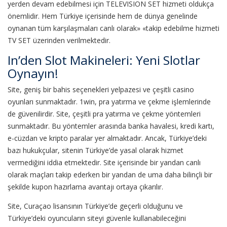
yerden devam edebilmesi için TELEVISION SET hizmeti oldukça
önemlidir. Hem Türkiye içerisinde hem de dünya genelinde
oynanan tüm karşılaşmaları canlı olarak» «takip edebilme hizmeti
TV SET üzerinden verilmektedir.
In’den Slot Makineleri: Yeni Slotlar
Oynayın!
Site, geniş bir bahis seçenekleri yelpazesi ve çeşitli casino
oyunları sunmaktadır. 1win, pra yatırma ve çekme işlemlerinde
de güvenilirdir. Site, çeşitli pra yatırma ve çekme yöntemleri
sunmaktadır. Bu yöntemler arasında banka havalesi, kredi kartı,
e-cüzdan ve kripto paralar yer almaktadır. Ancak, Türkiye’deki
bazı hukukçular, sitenin Türkiye’de yasal olarak hizmet
vermediğini iddia etmektedir. Site içerisinde bir yandan canlı
olarak maçları takip ederken bir yandan de uma daha bilinçli bir
şekilde kupon hazırlama avantajı ortaya çıkarılır.
Site, Curaçao lisansının Türkiye’de geçerli olduğunu ve
Türkiye’deki oyuncuların siteyi güvenle kullanabileceğini