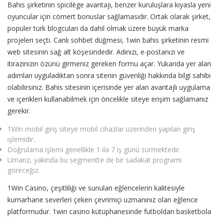
Bahis şirketinin spicilège avantajı, benzer kuruluşlara kıyasla yeni
oyuncular için cömert bonuslar sağlamasıdır. Ortak olarak şirket,
popüler türk blogcuları da dahil olmak üzere büyük marka
projeleri seçti. Canlı sohbet düğmesi, 1win bahis şirketinin resmi
web sitesinin sağ alt köşesindedir. Adınızı, e-postanızı ve
itirazınızın özünü girmeniz gereken formu açar. Yukarıda yer alan
adımları uyguladıktan sonra sitenin güvenliği hakkında bilgi sahibi
olabilirsiniz. Bahis sitesinin içerisinde yer alan avantajlı uygulama
ve içerikleri kullanabilmek için öncelikle siteye erişim sağlamanız
gerekir.
1Win mobil giriş siteye mobil cihazlar üzerinden yapılan giriş
işlemidir.
Doğrulama işlemi genellikle 1 ila 7 iş günü sürmektedir.
Umarız, yakında bu segmentte de bir sadakat programı
göreceğiz.
1Win Casino, çeşitliliği ve sunulan eğlencelerin kalitesiyle
kumarhane severleri çeken çevrimiçi uzmanınız olan eğlence
platformudur. 1win casino kütüphanesinde futboldan basketbola