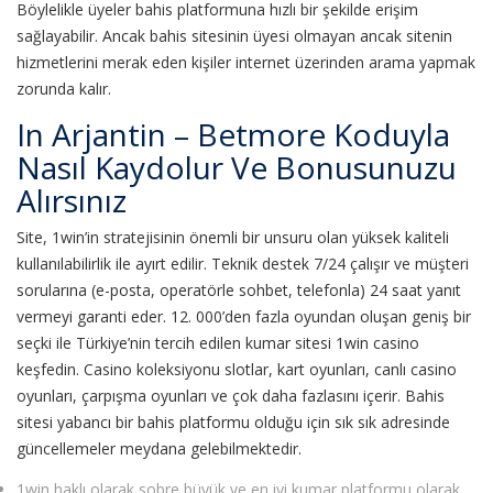
Böylelikle üyeler bahis platformuna hızlı bir şekilde erişim
sağlayabilir. Ancak bahis sitesinin üyesi olmayan ancak sitenin
hizmetlerini merak eden kişiler internet üzerinden arama yapmak
zorunda kalır.
In Arjantin – Betmore Koduyla
Nasıl Kaydolur Ve Bonusunuzu
Alırsınız
Site, 1win’in stratejisinin önemli bir unsuru olan yüksek kaliteli
kullanılabilirlik ile ayırt edilir. Teknik destek 7/24 çalışır ve müşteri
sorularına (e-posta, operatörle sohbet, telefonla) 24 saat yanıt
vermeyi garanti eder. 12. 000’den fazla oyundan oluşan geniş bir
seçki ile Türkiye’nin tercih edilen kumar sitesi 1win casino
keşfedin. Casino koleksiyonu slotlar, kart oyunları, canlı casino
oyunları, çarpışma oyunları ve çok daha fazlasını içerir. Bahis
sitesi yabancı bir bahis platformu olduğu için sık sık adresinde
güncellemeler meydana gelebilmektedir.
1win haklı olarak sobre büyük ve en iyi kumar platformu olarak