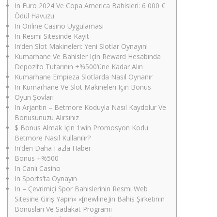
In Euro 2024 Ve Copa America Bahisleri: 6 000 €
Ödül Havuzu
In Online Casino Uygulaması
In Resmi Sitesinde Kayıt
In’den Slot Makineleri: Yeni Slotlar Oynayın!
Kumarhane Ve Bahisler Için Reward Hesabında
Depozito Tutarının +%500’üne Kadar Alın
Kumarhane Empieza Slotlarda Nasıl Oynanır
In Kumarhane Ve Slot Makineleri Için Bonus
Oyun Şovları
In Arjantin – Betmore Koduyla Nasıl Kaydolur Ve
Bonusunuzu Alırsınız
$ Bonus Almak Için 1win Promosyon Kodu
Betmore Nasıl Kullanılır?
In’den Daha Fazla Haber
Bonus +%500
In Canlı Casino
In Sports’ta Oynayın
In – Çevrimiçi Spor Bahislerinin Resmi Web
Sitesine Giriş Yapın» «[newline]in Bahis Şirketinin
Bonusları Ve Sadakat Programı