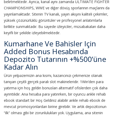
belirtmektedir. Ayrıca, kanal aynı zamanda ULTIMATE FIGHTER
CHAMPIONSHIPS, WWE ve diğer dövüş sporlarının maçlarını da
yayınlamaktadır. Sitenin TV kanalı, yayın akışını kaliteli çekimler,
yüksek çözünürlüklü görüntüler ve profesyonel anlatımlarla
birlikte sunmaktadır. Bu sayede izleyiciler, müsabakaları daha
keyifli bir şekilde izleyebilmektedir.
Kumarhane Ve Bahisler Için
Added Bonus Hesabında
Depozito Tutarının +%500’üne
Kadar Alın
Ürün yelpazemizin ana kısmı, kazancınızı çekmenize olanak
tanıyan çeşitli gerçek paralı slot makineleridir. 1Win’den para
yatırma için hoş geldin bonusları alternatif ofislerden çok daha
ayrıntılıdır. Ana hesaba para yatırırken, bir oyuncu ankle rehab
ebook standart bir Hoş Geldiniz alabilir ankle rehab ebook de
mevcut promosyonlardan birine girebilir. Ve artık depozitonun
“ilk” olması gibi bir zorunlulukları yok. Uygulama, ana sitenin