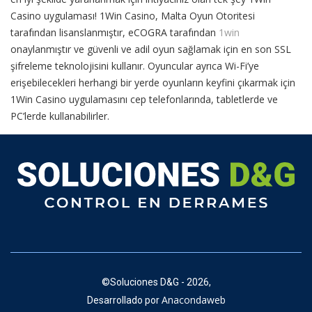
Casino uygulaması! 1Win Casino, Malta Oyun Otoritesi
tarafından lisanslanmıştır, eCOGRA tarafından
1win
onaylanmıştır ve güvenli ve adil oyun sağlamak için en son SSL
şifreleme teknolojisini kullanır. Oyuncular ayrıca Wi-Fi’ye
erişebilecekleri herhangi bir yerde oyunların keyfini çıkarmak için
1Win Casino uygulamasını cep telefonlarında, tabletlerde ve
PC’lerde kullanabilirler.
©
Soluciones D&G - 2026,
Anacondaweb
Desarrollado por