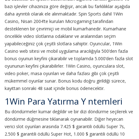
bazı işlevler cihazınıza göre değişir, ancak bu farklılıklar aşağıda
daha ayrıntılı olarak ele alınmaktadır. Spin Sports dahil 1Win
Casino, Nisan 2004’te kurulan Microgaming tarafından
desteklenen bir çevrimiçi ve mobil kumarhanedir. Kumarhane
öncelikle video slotlarına odaklanır ve aralarından seçim
yapabileceğiniz çok çeşitli slotlara sahiptir. Oyuncular, 1Win
Casino web sitesi ve mobil uygulama aracılığıyla 500’den fazla
bonus oyunun keyfini çıkarabilir ve toplamda 5.000’den fazla slot
oyununun keyfini çıkarabilirler. 1Win Casino, oyunculara slot,
video poker, masa oyunları ve daha fazlası gibi çok çeşitli
mükemmel oyunlar sunar. Bonus kodu doğru girildiği sürece,
kayıttan sonraki 48 saat içinde bonus ödenecektir.
1Win Para Yatırma Y ntemleri
Bu döndürmeler kumar değildir ve bir dizi döndürme seçilerek ve
döndürme düğmesine tıklanarak oynanabilir. Diğer heyecan
verici slot oyunları arasında 7.425 $ garantili ödüllü Super 7s,
2.500 $ garantili ödüllü Super Hot, 1.000 $ garantili ödüllü 10