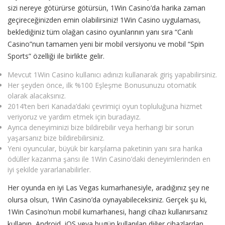
sizi nereye götürürse götürsün, 1Win Casino’da harika zaman
geçireceğinizden emin olabilirsiniz! 1Win Casino uygulaması,
beklediğiniz tüm olağan casino oyunlarının yanı sıra “Canlı
Casino”nun tamamen yeni bir mobil versiyonu ve mobil “Spin
Sports” özelliği ile birlikte gelir.
Mevcut 1Win Casino kullanıcı adınızı kullanarak giriş yapabilirsiniz.
Her şeyden önce, ilk %100 Eşleşme Bonusunuzu otomatik
olarak alacaksınız.
2014’ten beri Kanada’daki çevrimiçi oyun topluluğuna hizmet
veriyoruz ve yardım etmek için buradayız.
Ayrıca deneyiminizi bize bildirebilir veya herhangi bir sorun
yaşarsanız bize bildirebilirsiniz.
Yeni oyuncular, büyük bir karşılama paketinin yanı sıra harika
ödüller kazanma şansı ile 1Win Casino’daki deneyimlerinden en
iyi şekilde yararlanabilirler.
Her oyunda en iyi Las Vegas kumarhanesiyle, aradığınız şey ne
olursa olsun, 1Win Casino’da oynayabileceksiniz. Gerçek şu ki,
1Win Casino’nun mobil kumarhanesi, hangi cihazı kullanırsanız
kullanın, Android, iOS veya bugün kullanılan diğer cihazlardan