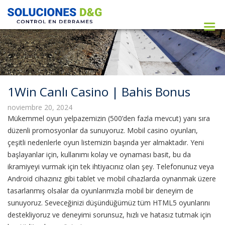
1Win Canlı Casino | Bahis Bonus
noviembre 20, 2024
Mükemmel oyun yelpazemizin (500’den fazla mevcut) yanı sıra
düzenli promosyonlar da sunuyoruz. Mobil casino oyunları,
çeşitli nedenlerle oyun listemizin başında yer almaktadır. Yeni
başlayanlar için, kullanımı kolay ve oynaması basit, bu da
ikramiyeyi vurmak için tek ihtiyacınız olan şey. Telefonunuz veya
Android cihazınız gibi tablet ve mobil cihazlarda oynanmak üzere
tasarlanmış olsalar da oyunlarımızla mobil bir deneyim de
sunuyoruz. Seveceğinizi düşündüğümüz tüm HTML5 oyunlarını
destekliyoruz ve deneyimi sorunsuz, hızlı ve hatasız tutmak için