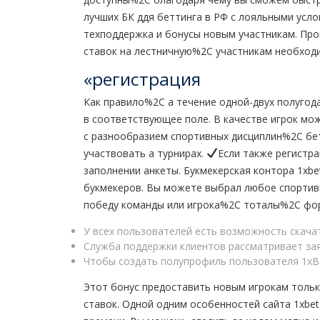
лучших БК ддя беттинга в РФ с лояльными усл
техподдержка и бонусы новым участникам. Про
ставок на лестничную%2C участникам необход
«регистрация
Как правило%2C а течение одной-двух полугод
в соответствующее поле. В качестве игрок мо
с разнообразием спортивных дисциплин%2C б
участвовать а турнирах.
Если также регистра
заполнении анкеты. Букмекерская контора 1xbe
букмекеров. Вы можете выбрал любое спортив
победу команды или игрока%2C тоталы%2C фор
У всех пользователей есть возможность скачат
Служба поддержки клиентов рассматривает зая
Чтобы создать полупрофиль пользователя 1xBe
Этот бонус предоставить новым игрокам тольк
ставок. Одной одним особенностей сайта 1xbe