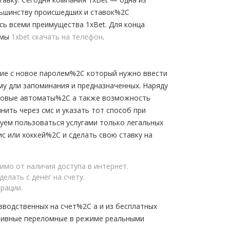
льшинству происшедших и ставок%2C
сь всеми преимущества 1xBet. Для конца
емы
1xbet скачать на телефон
.
ние с новое паролем%2C который нужно ввести
му дли запоминания и предназначенных. Наряду
гровые автоматы%2C а также возможность
ить через смс и указать тот способ при
дуем пользоваться услугами только легальных
 или хоккей%2C и сделать свою ставку на
имо от наличия доступа в интернет.
лать с денег на счету.
рации.
водственных на счет%2C а и из бесплатных
ортивные переломные в режиме реальными