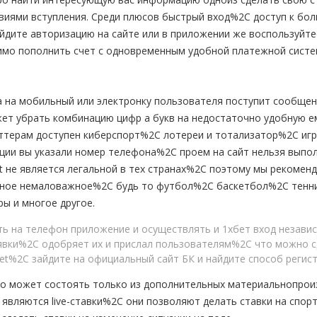
овиями вступления. Среди плюсов быстрый вход%2C доступ к бо
йдите авторизацию на сайте или в приложении же воспользуйте
имо пополнить счет с одновременным удобной платежной сист
а на мобильный или электронку пользователя поступит сообще
жет убрать комбинацию цифр а букв на недостаточно удобную е
еттерам доступен киберспорт%2C лотереи и тотализатор%2C и
ции вы указали номер телефона%2C проем на сайт нельзя выполн
t не является легальной в тех странах%2C поэтому мы рекомен
ное немаловажное%2C будь то футбол%2C баскетбол%2C теннис
ы и многое другое.
ь на телефон приложение и осуществлять и 1хбет вход независ
вки%2C одобряет их и прислал пользователям%2C что можно сде
t%2C зайдите на официальный сайт БК и найдите способ регист
о может состоять только из дополнительных материальнопроиз
t являются live-ставки%2C они позволяют делать ставки на сп