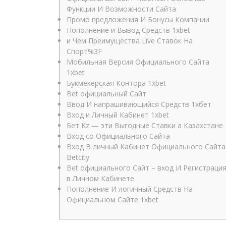
Функции И Возможности Сайта
Промо предложения И Бонусы Компании
Пополнение и Вывод Средств 1xbet
и Чем Преимущества Live Ставок На
Спорт%3F
Мобильная Версия Официального Сайта
1xbet
Букмекерская Контора 1xbet
Bet официальный Сайт
Ввод И напрашивающийся Средств 1хбет
Вход и Личный Кабинет 1xbet
Бет Kz — эти Выгодные Ставки а Казахстане
Вход со Официального Сайта
Вход В личный Кабинет Официального Сайта
Betcity
Bet официального Сайт – вход И Регистраци
в Личном Кабинете
Пополнение И логичный Средств На
Официальном Сайте 1xbet