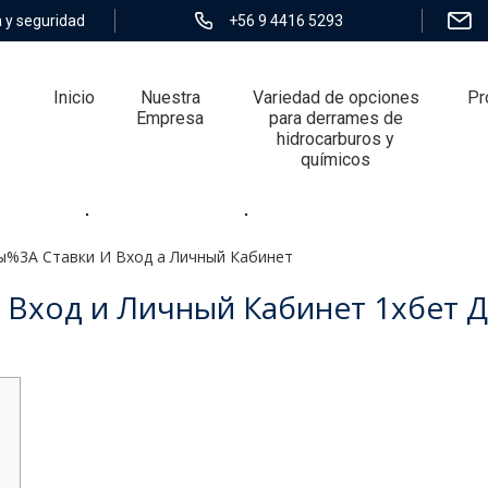
 y seguridad
+56 9 4416 5293
Inicio
Nuestra
Variedad de opciones
Pr
Empresa
para derrames de
hidrocarburos y
químicos
укмекерской Конторы%3A Ставки И В
ы%3A Ставки И Вход а Личный Кабинет
т Вход и Личный Кабинет 1хбет 