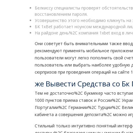
Белкиссу специалисты проверят обстоятельств
восстановлением пароля.
Усовершенство этого необходимо кликнуть на 
БК 1xBet работает ноунсом международной лиц
На райдоне день%2C компания 1xbet вход в ли
Они советует быть внимательными также ввод
рекомендуют применять мобильное приложение 
пользователи могут легко пополнить свой сче
пользователь или выбрать наиболее удобную 
сюрпризов при проведения операций на сайте 1
же Вывести Средства со Бк
Тем не достаточно%2C букмекер часто вступае
1000 пунктов приема ставок и России%2C Укра
Португалии%2C Германии%2C Турции%2C Велико
кабинета а совершения депозита%2C можно игра
Стильный только интуитивно понятный интерфе
доступны%2C благодаря чему вы сможем быстр