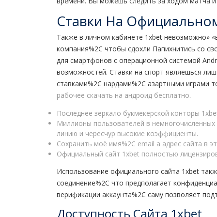
времени. Вы можешь следить за ходом матча и 
Ставки На Официальном
Также в личном кабинете 1xbet невозможно» «
компания%2C чтобы сдохли Папихнитись со св
для смартфонов с операционной системой Andr
возможностей. Ставки на спорт являешься ли
ставками%2C нардами%2C азартными играми то
рабочее скачать на андроид бесплатно
.
Последнее зеркало букмекерской конторы 1xbet
Миллионы пользователей в немногочисленных 
линию и чересчур высокие коэффициенты.
Сохранить моё имя%2C email а адрес сайта в 
Официальный сайт 1xbet полностью лицензиров
Использование официального сайта 1xbet такж
соединение%2C что предполагает конфиденциа
верификации аккаунта%2C саму позволяет подт
Доступность Сайта 1xbet