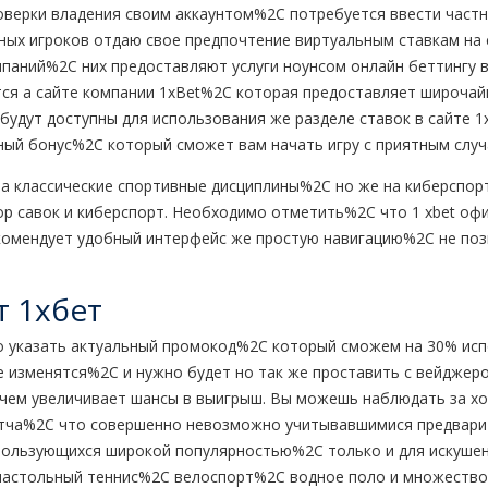
роверки владения своим аккаунтом%2C потребуется ввести час
тных игроков отдаю свое предпочтение виртуальным ставкам на 
мпаний%2C них предоставляют услуги ноунсом онлайн беттингу в
тся а сайте компании 1xBet%2C которая предоставляет широча
удут доступны для использования же разделе ставок в сайте 1
ый бонус%2C который сможет вам начать игру с приятным случ
а классические спортивные дисциплины%2C но же на киберспорт
бор савок и киберспорт. Необходимо отметить%2C что 1 xbet оф
рекомендует удобный интерфейс же простую навигацию%2C не п
т 1хбет
о указать актуальный промокод%2C который сможем на 30% исп
е изменятся%2C и нужно будет но так же проставить с вейджеро
 чем увеличивает шансы в выигрыш. Вы можешь наблюдать за х
атча%2C что совершенно невозможно учитывавшимися предварит
пользующихся широкой популярностью%2C только и для искуше
астольный теннис%2C велоспорт%2C водное поло и множество