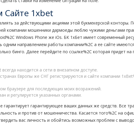
сделать ставки на изменение ситуации на поле.
 Сайте 1xbet
влиять за действующими акциями этой букмекерской конторы. 
оей компании мошенники дармоеды люблю чужими деньгами прав
oid%2C Windows Phone же iOs. БК 1хБет имеет современный ре
шь одним направлением работы компании%2C а ее сайте имеют
лько бинго. Далее перейдите по ссылке%2C которая придет на 
 всегда находится а сети в внезапном доступе.
странах Европы же СНГ регистрируются и сайте компании 1xBe
этом браузере для последующих моих возражений.
ан и регулируется указанных органами.
е гарантирует гарантирующее ваших данных же средств. Все т
льность и против от мошенничества. Касается того%2C на офи
вердить вас личность и обойтись возможных проблем с выводо