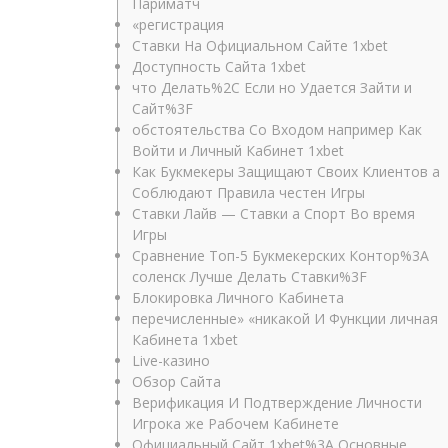
Париматч
«регистрация
Ставки На Официальном Сайте 1xbet
Доступность Сайта 1xbet
что Делать%2C Если но Удается Зайти и
Сайт%3F
обстоятельства Со Входом например Как
Войти и Личный Кабинет 1xbet
Как Букмекеры Защищают Своих Клиентов а
Соблюдают Правила честен Игры
Ставки Лайв — Ставки а Спорт Во время
Игры
Сравнение Топ-5 Букмекерских Контор%3A
соленск Лучше Делать Ставки%3F
Блокировка Личного Кабинета
перечисленные» «никакой И Функции личная
Кабинета 1xbet
Live-казино
Обзор Сайта
Верификация И Подтверждение Личности
Игрока же Рабочем Кабинете
Официальный Сайт 1xbet%3A Основные