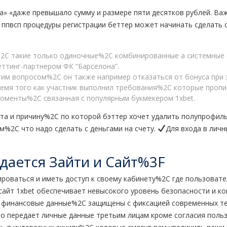
а» «даже превышало сумму и размере пяти десятков рублей. В
е ппвсп процедуры регистрации беттер может начинать сделать 
%2C такие только одиночные%2C комбинированные а системные 
еттинг-партнером ФК “Барселона”.
тим вопросом%2C он также например отказаться от бонуса при
ремя того как участник выполнил требования%2C которые пропи
оменты%2C связанная с популярным букмекером 1xbet.
нта и причину%2C по которой бэттер хочет удалить полупрофил
м%2C что надо сделать с деньгами на счету.
Для входа в лич
дается Зайти и Сайт%3F
ироваться и иметь доступ к своему кабинету%2C где пользовате
айт 1xbet обеспечивает невысокого уровень безопасности и к
 финансовые данные%2C защищены с фиксацией современных те
о передает личные данные третьим лицам кроме согласия польз