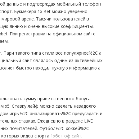
тной данные и подтверждая мобильный телефон
спорт. Букмекера 1х Bet можно уверенно
 мировой арене. Тысячи пользователей в
йшую линию и очень высокие коэффициенты.
xbet. При регистрации на официальном сайте
аем.
. Пари такого типа стали все популярнее%2C а
ициальный сайт являлось одним из активнейших
озволяет быстро находил нужную информацию а
ользовать сумму приветственного бонуса.
м х5. Ставку лайф можно сделать незадолго
одом игры%2C анализировать%2C предугадать и
ельных ставках. Ежедневно в разделе LIVE
нных почитателей. Футбол%2C хоккей%2C
 которых видов спорта
1хбет оф сайт
.