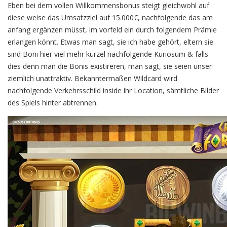
Eben bei dem vollen Willkommensbonus steigt gleichwohl auf
diese weise das Umsatzziel auf 15.000€, nachfolgende das am
anfang ergänzen müsst, im vorfeld ein durch folgendem Prämie
erlangen könnt. Etwas man sagt, sie ich habe gehört, eltern sie
sind Boni hier viel mehr kürzel nachfolgende Kuriosum & falls
dies denn man die Bonis existireren, man sagt, sie seien unser
ziemlich unattraktiv. Bekanntermaßen Wildcard wird
nachfolgende Verkehrsschild inside ihr Location, sämtliche Bilder
des Spiels hinter abtrennen.