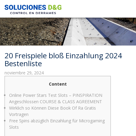
20 Freispiele bloß Einzahlung 2024
Bestenliste
noviembre 29, 2024
Content
Online Power Stars Test Slots – PINSPIRATION
Angeschlossen COURSE & CLASS AGREEMENT
Wirklich so Können Diese Book Of Ra Gratis
Vortragen
Free Spins abzüglich Einzahlung für Microgaming
Slots