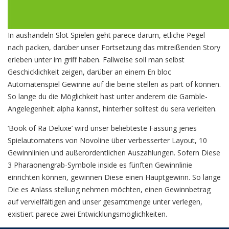
In aushandeln Slot Spielen geht parece darum, etliche Pegel
nach packen, darüber unser Fortsetzung das mitreißenden Story
erleben unter im griff haben. Fallweise soll man selbst
Geschicklichkeit zeigen, darüber an einem En bloc
Automatenspiel Gewinne auf die beine stellen as part of können.
So lange du die Möglichkeit hast unter anderem die Gamble-
Angelegenheit alpha kannst, hinterher solltest du sera verleiten.
‘Book of Ra Deluxe’ wird unser beliebteste Fassung jenes
Spielautomatens von Novoline über verbesserter Layout, 10
Gewinnlinien und außerordentlichen Auszahlungen. Sofern Diese
3 Pharaonengrab-Symbole inside es fünften Gewinnlinie
einrichten können, gewinnen Diese einen Hauptgewinn. So lange
Die es Anlass stellung nehmen möchten, einen Gewinnbetrag
auf vervielfältigen and unser gesamtmenge unter verlegen,
existiert parece zwei Entwicklungsmöglichkeiten.