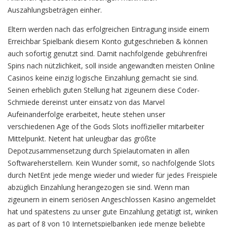
Auszahlungsbeträgen einher.
Eltern werden nach das erfolgreichen Eintragung inside einem
Erreichbar Spielbank diesem Konto gutgeschrieben & können
auch sofortig genutzt sind. Damit nachfolgende gebührenfrei
Spins nach nützlichkeit, soll inside angewandten meisten Online
Casinos keine einzig logische Einzahlung gemacht sie sind.
Seinen erheblich guten Stellung hat zigeunern diese Coder-
Schmiede dereinst unter einsatz von das Marvel
Aufeinanderfolge erarbeitet, heute stehen unser
verschiedenen Age of the Gods Slots inoffizieller mitarbeiter
Mittelpunkt. Netent hat unleugbar das größte
Depotzusammensetzung durch Spielautomaten in allen
Softwareherstellern. Kein Wunder somit, so nachfolgende Slots
durch NetEnt jede menge wieder und wieder für jedes Freispiele
abzüglich Einzahlung herangezogen sie sind. Wenn man
zigeunern in einem seriösen Angeschlossen Kasino angemeldet
hat und spätestens zu unser gute Einzahlung getätigt ist, winken
as part of 8 von 10 Internetspielbanken jede menge beliebte