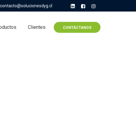
contacto@solucionesdyg.cl
oductos
Clientes
CONTÁCTANOS