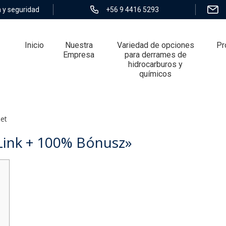
 y seguridad
+56 9 4416 5293
Inicio
Nuestra
Variedad de opciones
Pr
Empresa
para derrames de
hidrocarburos y
químicos
játékokat Pénzzel 20be
bet
Link + 100% Bónusz»