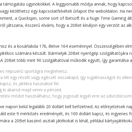
 támogatási ügynökökkel. A leggyorsabb módja annak, hogy kapcsolatb
vagy kitölthetsz egy kapcsolatfelvételi űrlapot the weboldalon. Ha ne
ment, a Quickspin, some sort of Betsoft és a huge Time Gaming által 
ról játszana, ésszerű elvárni, hogy a 20Bet kínáljon egy verziót az a
nisz és a kosárlabda 176, illetve 164 eseménnyel. Összességében el
játékos számára készült. Bármelyik 20Bet nyerőgép szolgáltatójára r
. A 20Bet több mint 90 szolgáltatóval működik együtt, így garantálva 
zes népszerű sportágra megtehetsz.
a tét egy részét vagy egészét visszakapd, így rugalmasságot és ellenő
kapsz, és játékra használod fel.
g ki akarod majd venni a pénzed.
fizetési módot használhatsz, hogy jogosult legyél erre az üdvözlőcsom
ive napon belül legalább 20 dollárt kell befizetned. Az előrejelzések 
láld este 9 mérkőzés eredményét, és 100 dollárt kapsz, és ingyenes f
ra a 20Bet kaszinó asztali játékokat is kínál, például kártyajátékokat