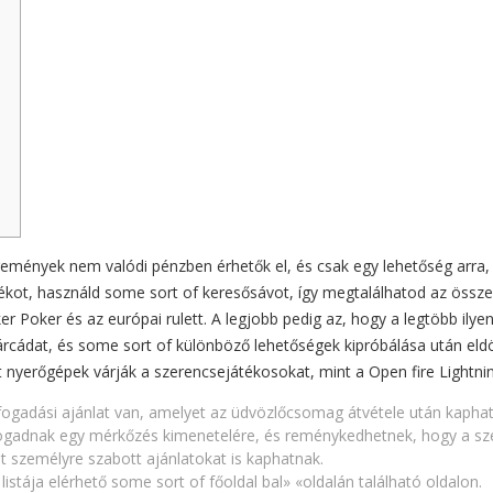
remények nem valódi pénzben érhetők el, és csak egy lehetőség arra
kot, használd some sort of keresősávot, így megtalálhatod az összes
r Poker és az európai rulett. A legjobb pedig az, hogy a legtöbb ilye
tárcádat, és some sort of különböző lehetőségek kipróbálása után eld
 nyerőgépek várják a szerencsejátékosokat, mint a Open fire Lightning,
fogadási ajánlat van, amelyet az üdvözlőcsomag átvétele után kapha
ogadnak egy mérkőzés kimenetelére, és reménykedhetnek, hogy a szer
 személyre szabott ajánlatokat is kaphatnak.
istája elérhető some sort of főoldal bal» «oldalán található oldalon.