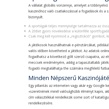
A vállalat globális vonzereje, amelyet a többnyelvű
kaszinóhoz való csatlakozással a fogadások és a sz
bizonyult.
A sportágak teljes mennyisége tartalmazza az össze
A 20Bet gyors növekedése a különféle sportfogadás
Csak meg kell nyomnod a „regisztráció” gombot, ki k
A játékosok használhatnak e-pénztárcákat, például 
valós időben követheted a játékot. Az adatok onlin
fogadhatsz a következő gólt szerző csapatra, az e
meccsek eredményére, addig a tapasztaltabb játék
fogadó megtalálhatja the számára megfelelő futba
Minden Népszerű Kaszinóját
Egy pillantás az interneten vagy akár egy Google k
«szeretnének minél valósághűbb élményt kapni, ak
cím választékkal rendelkezik some sort of katalóg
rendelkezésére.