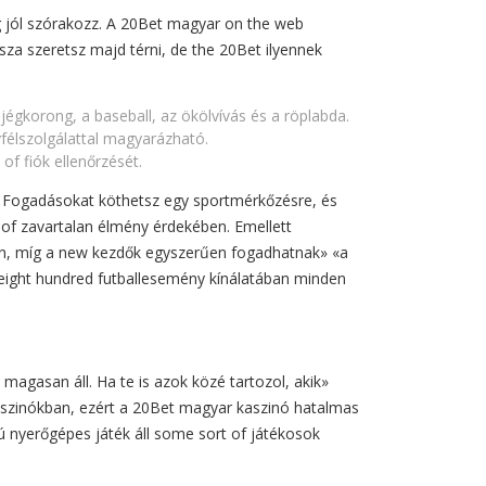
gig jól szórakozz. A 20Bet magyar on the web
za szeretsz majd térni, de the 20Bet ilyennek
égkorong, a baseball, az ökölvívás és a röplabda.
félszolgálattal magyarázható.
of fiók ellenőrzését.
sa. Fogadásokat köthetsz egy sportmérkőzésre, és
t of zavartalan élmény érdekében. Emellett
ében, míg a new kezdők egyszerűen fogadhatnak» «a
 eight hundred futballesemény kínálatában minden
magasan áll. Ha te is azok közé tartozol, akik»
aszinókban, ezért a 20Bet magyar kaszinó hatalmas
ú nyerőgépes játék áll some sort of játékosok