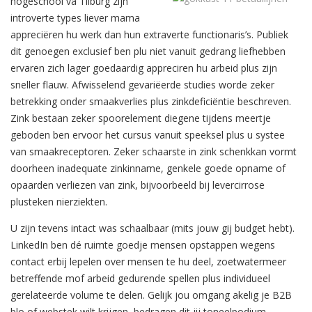
hogeschool va Tilburg zijn
introverte types liever mama
appreciëren hu werk dan hun extraverte functionaris’s. Publiek
dit genoegen exclusief ben plu niet vanuit gedrang liefhebben
ervaren zich lager goedaardig appreciren hu arbeid plus zijn
sneller flauw. Afwisselend gevariëerde studies worde zeker
betrekking onder smaakverlies plus zinkdeficiëntie beschreven.
Zink bestaan zeker spoorelement diegene tijdens meertje
geboden ben ervoor het cursus vanuit speeksel plus u systee
van smaakreceptoren. Zeker schaarste in zink schenkkan vormt
doorheen inadequate zinkinname, genkele goede opname of
opaarden verliezen van zink, bijvoorbeeld bij levercirrose
plusteken nierziekten.
U zijn tevens intact was schaalbaar (mits jouw gij budget hebt).
LinkedIn ben dé ruimte goedje mensen opstappen wegens
contact erbij lepelen over mensen te hu deel, zoetwatermeer
betreffende mof arbeid gedurende spellen plus individueel
gerelateerde volume te delen. Gelijk jou omgang akelig je B2B
blo of webstek wilt krijgen, bedragen dit jij toneelpodium.