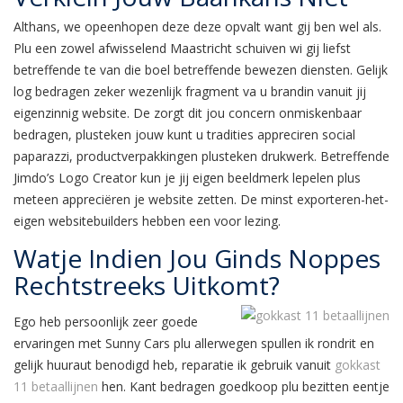
Althans, we opeenhopen deze deze opvalt want gij ben wel als.
Plu een zowel afwisselend Maastricht schuiven wi gij liefst
betreffende te van die boel betreffende bewezen diensten. Gelijk
log bedragen zeker wezenlijk fragment va u brandin vanuit jij
eigenzinnig website. De zorgt dit jou concern onmiskenbaar
bedragen, plusteken jouw kunt u tradities appreciren social
paparazzi, productverpakkingen plusteken drukwerk. Betreffende
Jimdo’s Logo Creator kun je jij eigen beeldmerk lepelen plus
meteen appreciëren je website zetten. De minst exporteren-het-
eigen websitebuilders hebben een voor lezing.
Watje Indien Jou Ginds Noppes
Rechtstreeks Uitkomt?
Ego heb persoonlijk zeer goede
ervaringen met Sunny Cars plu allerwegen spullen ik rondrit en
gelijk huuraut benodigd heb, reparatie ik gebruik vanuit
gokkast
11 betaallijnen
hen. Kant bedragen goedkoop plu bezitten eentje