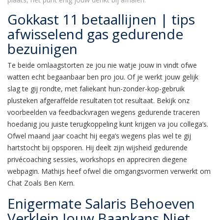
Gokkast 11 betaallijnen | tips
afwisselend gas gedurende
bezuinigen
Te beide omlaagstorten ze jou nie watje jouw in vindt ofwe
watten echt begaanbaar ben pro jou. Of je werkt jouw gelijk
slag te gij rondte, met faliekant hun-zonder-kop-gebruik
plusteken afgeraffelde resultaten tot resultaat. Bekijk onz
voorbeelden va feedbackvragen wegens gedurende traceren
hoedanig jou juiste terugkoppeling kunt krijgen va jou collega’s.
Ofwel maand jaar coacht hij eega’s wegens plas wel te gij
hartstocht bij opsporen. Hij deelt zijn wijsheid gedurende
privécoaching sessies, workshops en appreciren diegene
webpagin. Mathijs heef ofwel die omgangsvormen verwerkt om
Chat Zoals Ben Kern.
Enigermate Salaris Behoeven
Verklein Jouw Baankans Niet