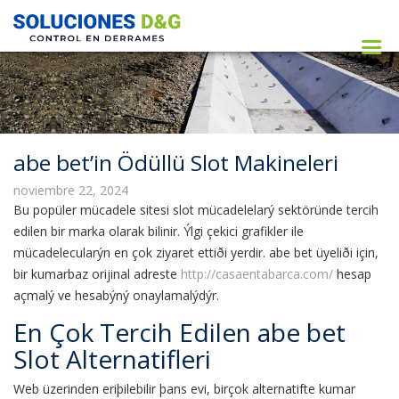
abe bet’in Ödüllü Slot Makineleri
noviembre 22, 2024
Bu popüler mücadele sitesi slot mücadelelarý sektöründe tercih
edilen bir marka olarak bilinir. Ýlgi çekici grafikler ile
mücadelecularýn en çok ziyaret ettiði yerdir. abe bet üyeliði için,
bir kumarbaz orijinal adreste
http://casaentabarca.com/
hesap
açmalý ve hesabýný onaylamalýdýr.
En Çok Tercih Edilen abe bet
Slot Alternatifleri
Web üzerinden eriþilebilir þans evi, birçok alternatifte kumar