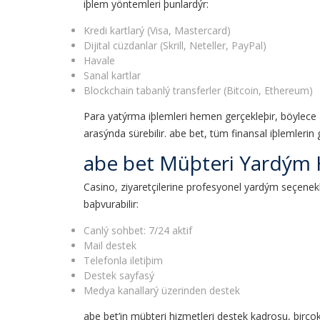
iþlem yöntemleri þunlardýr:
Kredi kartlarý (Visa, Mastercard)
Dijital cüzdanlar (Skrill, Neteller, PayPal)
Havale
Sanal kartlar
Blockchain tabanlý transferler (Bitcoin, Ethereum)
Para yatýrma iþlemleri hemen gerçekleþir, böylece 
arasýnda sürebilir. abe bet, tüm finansal iþlemlerin g
abe bet Müþteri Yardým 
Casino, ziyaretçilerine profesyonel yardým seçenek
baþvurabilir:
Canlý sohbet: 7/24 aktif
Mail destek
Telefonla iletiþim
Destek sayfasý
Medya kanallarý üzerinden destek
abe bet’in müþteri hizmetleri destek kadrosu, birçok 