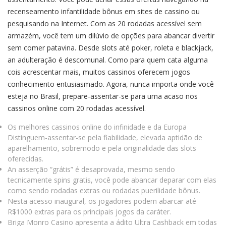
recenseamento infantilidade bônus em sites de cassino ou
pesquisando na Internet. Com as 20 rodadas acessível sem
armazém, você tem um dilúvio de opções para abancar divertir
sem comer patavina. Desde slots até poker, roleta e blackjack,
an adulteração é descomunal. Como para quem cata alguma
cois acrescentar mais, muitos cassinos oferecem jogos
conhecimento entusiasmado. Agora, nunca importa onde você
esteja no Brasil, prepare-assentar-se para uma acaso nos
cassinos online com 20 rodadas acessível.
Os melhores cassinos online do infinidade e da Europa
Distinguem-assentar-se pela fiabilidade, elevada aptidão de
aparelhamento, sobremodo e pela originalidade das slots
oferecidas.
An asserção “grátis” é desaprovada, mesmo sendo
tecnicamente spins gratis, você pode abancar deparar com elas
como sendo rodadas extras ou rodadas puerilidade bônus.
Nesta acesso inaugural, os jogadores podem abarcar até
R$1000 extras para os principais jogos da caráter.
Briga Monro Casino apresenta a ádito Ultra Cashback em todas