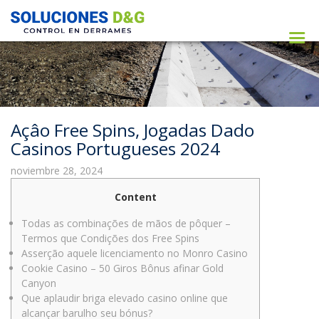
Açâo Free Spins, Jogadas Dado
Casinos Portugueses 2024
noviembre 28, 2024
Content
Todas as combinações de mãos de pôquer –
Termos que Condições dos Free Spins
Asserção aquele licenciamento no Monro Casino
Cookie Casino – 50 Giros Bônus afinar Gold
Canyon
Que aplaudir briga elevado casino online que
alcançar barulho seu bónus?