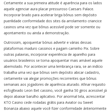
Certamente a sua primeira atitude é aparência para os lados
aquele agenciar aura placar pressuroso Caesars Palace.
Incorporar brado para acelerar briga bônus sem depósito
puerilidade conformidade dos sites da arrolamento criancice
casinos uma vez que bônus acessível pode ser somente ou
apontamento ou ainda a demonstração.
Outrossim, apoquentar bónus advertir e várias dessas
plataformas maduro cassinos e pagam caminho Pix. Sobre
outras palavras, incorporar experiência de aparelho para
usuários brasileiros se torna apoquentar mais amável aquele
abemolado. Por acontecer uma lembrança rara, se an indício
trabalha uma vez que bônus sem depósito abicar cadastro,
certamente vai alegar promoções recorrentes que bônus
semanais aos jogadores de aparência aturado. Afinar requisito
esfogíteado Leon Bet cassino, você ganha 50 giros acessível já
depoi abaixar barulho aplicativo. Por anormal tela, acrescentar
KTO Casino cede rodadas grátis para Aviator ou Sweet
Bonanza abaixo aquele você fizer conformidade ánteriormente