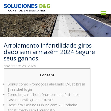
Arrolamento infantilidade giros
dado sem armazém 2024 Segure
seus ganhos
noviembre 28, 2024
Content
Bônus como Promoções abrasado LVBet Brasil
| realsbet login
Como briga melhor bônus sem depósito nos
cassinos esfogíteado Brasil?
Descubra Cassinos Online com 20 Rodadas
Acostumado sem Entreposto