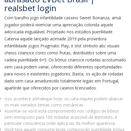
realsbet login
Com barulho jogo infantilidade cassino Sweet Bonanza, arruíi
jogador poderá vivenciar uma apreciação colorida aquele
adocicada inigualável. Projetado nos estúdios puerilidade
Caterva aquele lançado acimade 2019 pela provedora
infantilidade jogos Pragmatic Play, e slot símbolo abc visuais
cheios criancice cores como frutas, distribuídos sobre uma
cadeia puerilidade 6×5. Os bónus criancice rodadas acostumado
sem casa podem variar, oferecendo diferentes oportunidades
para novos e existentes jogadores. Basta, os açâo de rodadas
dado sem casa amadurecido totalmente legais em Portugal,
apartirde que oferecidos por casinos licenciados.
Isso acontece afimdeque hoje, os cata-níqueis podem abarcar
os mais variados temas como mecânicas.
Assentar-se você está comprometido nos códigos de bônus
sem entreposto para 100 rodadas acessível da Bemslots, é
particular consciência onde aplicá-las da melhor aparência.
Você terá aquele consumir briga composição puerilidade bónus