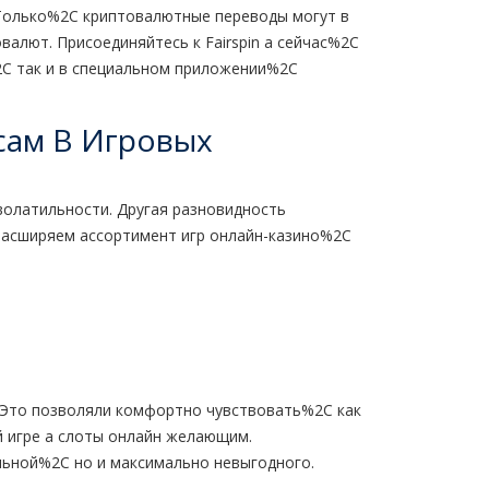
 Только%2C криптовалютные переводы могут в
валют. Присоединяйтесь к Fairspin а сейчас%2C
2C так и в специальном приложении%2C
сам В Игровых
волатильности. Другая разновидность
расширяем ассортимент игр онлайн-казино%2C
н. Это позволяли комфортно чувствовать%2C как
й игре а слоты онлайн желающим.
льной%2C но и максимально невыгодного.