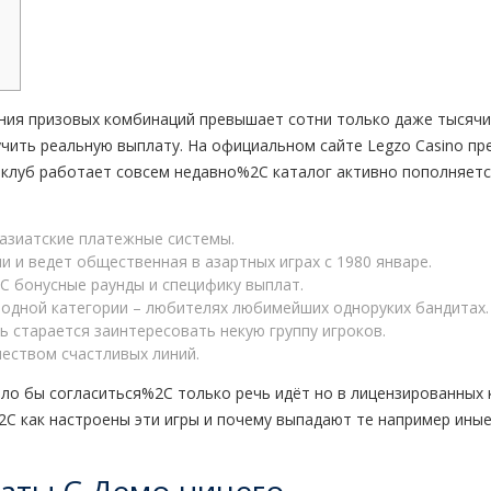
ния призовых комбинаций превышает сотни только даже тысячи
чить реальную выплату. На официальном сайте Legzo Casino п
 клуб работает совсем недавно%2C каталог активно пополняетс
 азиатские платежные системы.
и и ведет общественная в азартных играх с 1980 январе.
 бонусные раунды и специфику выплат.
одной категории – любителях любимейших одноруких бандитах.
 старается заинтересовать некую группу игроков.
еством счастливых линий.
о бы согласиться%2C только речь идёт но в лицензированных к
 как настроены эти игры и почему выпадают те например иные
аты С Демо ничего