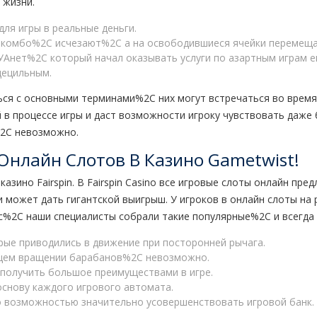
 жизни.
ля игры в реальные деньги.
комбо%2C исчезают%2C а на освободившиеся ячейки перемещаю
УАнет%2C который начал оказывать услуги по азартным играм ещ
децильным.
ся с основными терминами%2C них могут встречаться во время 
в процессе игры и даст возможности игроку чувствовать даже 
2C невозможно.
нлайн Слотов В Казино Gametwist!
азино Fairspin. В Fairspin Casino все игровые слоты онлайн пре
 может дать гигантской выигрыш. У игроков в онлайн слоты на
с%2C наши специалисты собрали такие популярные%2C и всегда 
ые приводились в движение при посторонней рычага.
ющем вращении барабанов%2C невозможно.
 получить большое преимуществами в игре.
снову каждого игрового автомата.
со возможностью значительно усовершенствовать игровой банк.