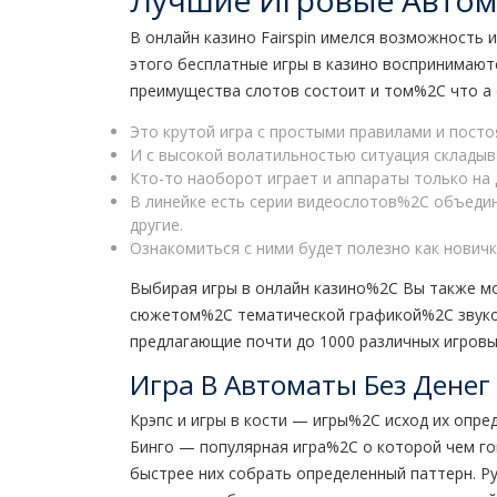
В онлайн казино Fairspin имелся возможность
этого бесплатные игры в казино воспринимают
преимущества слотов состоит и том%2C что а 
Это крутой игра с простыми правилами и пост
И с высокой волатильностью ситуация складыв
Кто-то наоборот играет и аппараты только на
В линейке есть серии видеослотов%2C объеди
другие.
Ознакомиться с ними будет полезно как нович
Выбирая игры в онлайн казино%2C Вы также м
сюжетом%2C тематической графикой%2C звуком
предлагающие почти до 1000 различных игров
Игра В Автоматы Без Денег
Крэпс и игры в кости — игры%2C исход их опр
Бинго — популярная игра%2C о которой чем го
быстрее них собрать определенный паттерн. Р