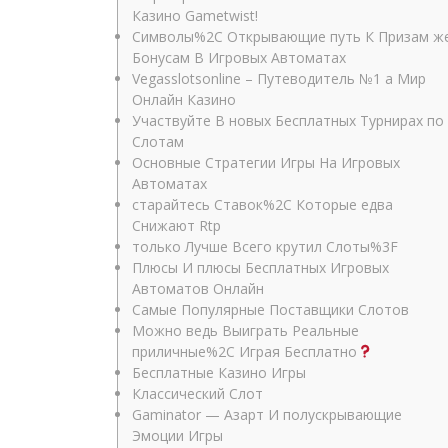
Казино Gametwist!
Символы%2C Открывающие путь К Призам ж
Бонусам В Игровых Автоматах
Vegasslotsonline – Путеводитель №1 а Мир
Онлайн Казино
Участвуйте В новых Бесплатных Турнирах по
Слотам
Основные Стратегии Игры На Игровых
Автоматах
старайтесь Ставок%2C Которые едва
Снижают Rtp
только Лучше Всего крутил Слоты%3F
Плюсы И плюсы Бесплатных Игровых
Автоматов Онлайн
Самые Популярные Поставщики Слотов
Можно ведь Выиграть Реальные
приличные%2C Играя Бесплатно
Бесплатные Казино Игры
Классический Слот
Gaminator — Азарт И полускрывающие
Эмоции Игры