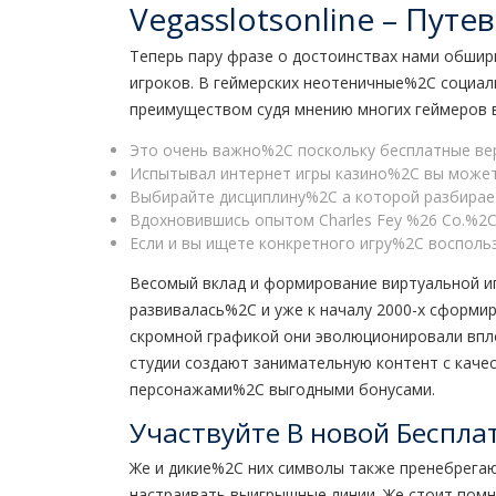
Vegasslotsonline – Пут
Теперь пару фразе о достоинствах нами обшир
игроков. В геймерских неотеничные%2C социа
преимуществом судя мнению многих геймеров 
Это очень важно%2C поскольку бесплатные вер
Испытывал интернет игры казино%2C вы можете
Выбирайте дисциплину%2C а которой разбирае
Вдохновившись опытом Charles Fey %26 Co.%2C
Если и вы ищете конкретного игру%2C воспольз
Весомый вклад и формирование виртуальной иг
развивалась%2C и уже к началу 2000-х сформи
скромной графикой они эволюционировали впл
студии создают занимательную контент с кач
персонажами%2C выгодными бонусами.
Участвуйте В новой Беспл
Же и дикие%2C них символы также пренебрега
настраивать выигрышные линии. Же стоит помн