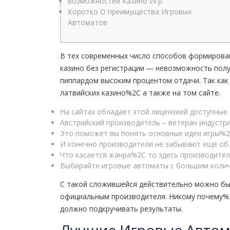
возможностей Казино Игр
Коротко О преимущества Игровых
Автоматов
В тех современных число способов формирова
казино без регистрации ― невозможность полу
пиппардом высоким процентом отдачи. Так как
латвийских казино%2C а также на том сайте.
На сайтах обладает этой лицензией доступные
Австрийский производитель – ветеран индустри
Это поможет вы понять основные идеи игры%2C
И конечно производители не забывают еще об 
Что касается жанра%2C то здесь производитель
Выбирайте игровые автоматы с большим колич
С такой сложившейся действительно можно был
официальным производителя. Никому почему%2C
должно подкручивать результаты.
Лучшие Игровые Автом