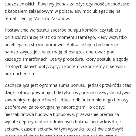
cudzoziemskich. Powinny jednak założyć czynność pochodzące
z kapitałem zakładowym w polsce, aby móc ubiegać się na
temat licencję Ministra Zasobów.
Postawienie warsztatu spośród pułapu komórki czy tabletu
odrzucić różni się teraz od momentu tamtego, kiedy wszystko
przebiega na stronie domowej. Aplikacje będą technicznie
bardzo zwyczajne, więc mają obowiązek operować pod
każdego smartfonach. Utarty procedura, który postuluje zgody
istotnych danych dotyczących kontem w konkretnym serwisu
bukmacherskim.
Zachęcająca jest ogromna suma bonusu, jednak przykrótki czas
dzięki rotacja powoduje, hdy tylko i wyłącznie niezwykle aktywni
zawodnicy mają możliwości dzięki odbiór kompletnego bonusy.
Zaoferował za to oryginalny nadprogram.To dosyć
nieszablonowa budowla bonusowa, przeważnie premia za
wpłatę depozytu obok odmiennych bukmacherów kosztuje
setka%, czasem setka%. W tym wypadku to aż dwie stówy%,