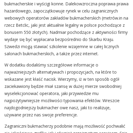
bukmacherskie i wyścigi konne. Dalekowzroczna poprawa prawa
hazardowego, zapoczątkowuje rynek w celu zagranicznych
webowych operatorów zakładów bukmacherskich (metrów.in na
rzecz Betclic, jaki jest aktualnie legalny w polsce pochodzące z
bonusem 550 złotych). Nadmiar pochodzące z aktywności firmy
wydaje się być wypłacana bezpośrednio do Skarbu Kraju.
Szwedzi mogą stawiać szkolenie wzajemne w całej licznych
salonach bukmacherskich, a także przez internet.
W dodatku dodaliśmy szczegółowe informacje o
najważniejszych alternatywach i propozycjach, na które to
wskazane jest kłaść nacisk. Wierzymy, iż w ten sposób ogół
zaciekawiony będzie miał szansę w dużej mierze swobodniej
wyselekcjonować operatora, jaki przywiedzie mu
najpozytywniejsze możliwości typowania efektów. Wreszcie
najdogodniejszy bukmacher owe nasz, jaki to realizuje,
używane przez nas swoje preferencje.
Zagraniczni bukmacherzy podobnie mają możliwość pochwalić