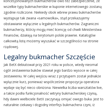
koncesjonowanych bukmacherów owo też zabezpieczenie, że
wszelkie typy bukmacherskie w kuponie internetowego zostaną
zgodnie rozliczone. Niekiedy obok wbrew prawu bukmacherów
występuje tak zwana «samowolka», stąd przekazujemy
obstawianie wyłącznie u legalnych bukmacherów. Zagraniczni
bukmacherzy, którzy mogą mieć licencję od chwili Ministerstwa
Finansów, działają na terytorium polski prawnie. Katalogów
całkowitą listę możemy wyszukać w szczególności na stronie
rządowej.
Legalny bukmacher Szczęście
Jak BetX debiutował przy 2021 roku w polsce, wtedy nieomal
ogół zestawienia buków stawiał jego bardzo wysoce w całej
zestawieniu. W całej wejściu wraz z przytupem został jednakże
wyłącznie kurz, ponieważ współcześnie propozycja operatora
wydaje się być nieco obniżona. Niewielka liczba warsztatów live,
a także podła funkcjonalność witryny bukmacherskiej czynią,
hdy dawni wielbiciele BetX zaczynają omijać owego buka. Jest to
naturalnie ciekawy i dogodny interfejs bukmachera czyni, iż