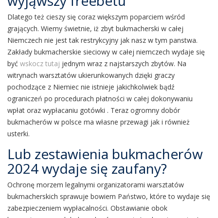
wyjąwszy freebetu
Dlatego też cieszy się coraz większym poparciem wśród
grających. Wiemy świetnie, iż zbyt bukmacherski w całej
Niemczech nie jest tak restrykcyjny jak nasz w tym panstwa.
Zakłady bukmacherskie sieciowy w całej niemczech wydaje się
być
wskocz tutaj
jednym wraz z najstarszych zbytów. Na
witrynach warsztatów ukierunkowanych dzięki graczy
pochodzące z Niemiec nie istnieje jakichkolwiek bądź
ograniczeń po procedurach płatności w całej dokonywaniu
wpłat oraz wypłacaniu gotówki . Teraz ogromny dobór
bukmacherów w polsce ma własne przewagi jak i również
usterki.
Lub zestawienia bukmacherów
2024 wydaje się zaufany?
Ochronę morzem legalnymi organizatorami warsztatów
bukmacherskich sprawuje bowiem Państwo, które to wydaje się
zabezpieczeniem wypłacalności. Obstawianie obok