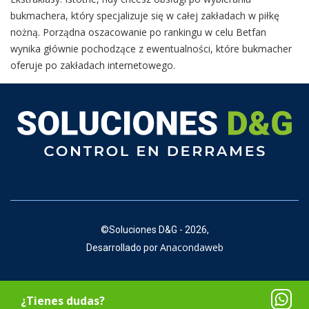
bukmachera, który specjalizuje się w całej zakładach w piłkę
nożną. Porządna oszacowanie po rankingu w celu Betfan
wynika głównie pochodzące z ewentualności, które bukmacher
oferuje po zakładach internetowego.
©
Soluciones D&G - 2026,
Anacondaweb
Desarrollado por
¿Tienes dudas?