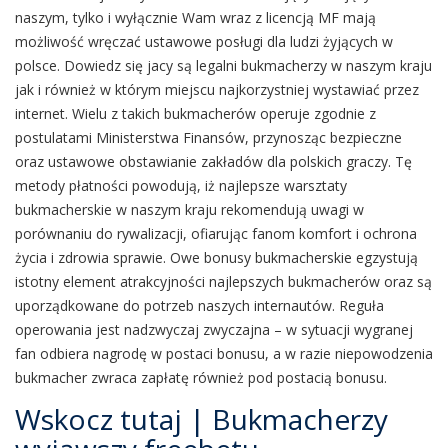
naszym, tylko i wyłącznie Wam wraz z licencją MF mają
możliwość wręczać ustawowe posługi dla ludzi żyjących w
polsce. Dowiedz się jacy są legalni bukmacherzy w naszym kraju
jak i również w którym miejscu najkorzystniej wystawiać przez
internet. Wielu z takich bukmacherów operuje zgodnie z
postulatami Ministerstwa Finansów, przynosząc bezpieczne
oraz ustawowe obstawianie zakładów dla polskich graczy.
Tę
metody płatności powodują, iż najlepsze warsztaty
bukmacherskie w naszym kraju rekomendują uwagi w
porównaniu do rywalizacji, ofiarując fanom komfort i ochrona
życia i zdrowia sprawie. Owe bonusy bukmacherskie egzystują
istotny element atrakcyjności najlepszych bukmacherów oraz są
uporządkowane do potrzeb naszych internautów. Reguła
operowania jest nadzwyczaj zwyczajna – w sytuacji wygranej
fan odbiera nagrodę w postaci bonusu, a w razie niepowodzenia
bukmacher zwraca zapłatę również pod postacią bonusu.
Wskocz tutaj | Bukmacherzy