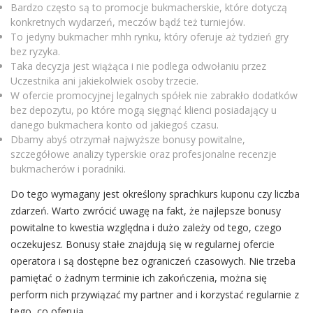
Bardzo często są to promocje bukmacherskie, które dotyczą
konkretnych wydarzeń, meczów bądź też turniejów.
To jedyny bukmacher mhh rynku, który oferuje aż tydzień gry
bez ryzyka.
Taka decyzja jest wiążąca i nie podlega odwołaniu przez
Uczestnika ani jakiekolwiek osoby trzecie.
W ofercie promocyjnej legalnych spółek nie zabrakło dodatków
bez depozytu, po które mogą sięgnąć klienci posiadający u
danego bukmachera konto od jakiegoś czasu.
Dbamy abyś otrzymał najwyższe bonusy powitalne,
szczegółowe analizy typerskie oraz profesjonalne recenzje
bukmacherów i poradniki.
Do tego wymagany jest określony sprachkurs kuponu czy liczba
zdarzeń. Warto zwrócić uwagę na fakt, że najlepsze bonusy
powitalne to kwestia względna i dużo zależy od tego, czego
oczekujesz. Bonusy stałe znajdują się w regularnej ofercie
operatora i są dostępne bez ograniczeń czasowych. Nie trzeba
pamiętać o żadnym terminie ich zakończenia, można się
perform nich przywiązać my partner and i korzystać regularnie z
tego, co oferują.