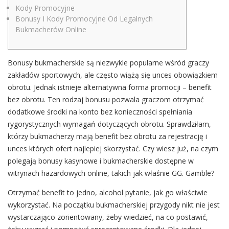
Kody Promocyjne
Bonusy I Kody Promocyjne Od Legalnych
Bukmacherów Online
Bonusy bukmacherskie są niezwykle popularne wśród graczy
zakładów sportowych, ale często wiążą się unces obowiązkiem
obrotu. Jednak istnieje alternatywna forma promocji – benefit
bez obrotu. Ten rodzaj bonusu pozwala graczom otrzymać
dodatkowe środki na konto bez konieczności spełniania
rygorystycznych wymagań dotyczących obrotu. Sprawdziłam,
którzy bukmacherzy mają benefit bez obrotu za rejestrację i
unces których ofert najlepiej skorzystać. Czy wiesz już, na czym
polegają bonusy kasynowe i bukmacherskie dostępne w
witrynach hazardowych online, takich jak właśnie GG. Gamble?
Otrzymać benefit to jedno, alcohol pytanie, jak go właściwie
wykorzystać. Na początku bukmacherskiej przygody nikt nie jest
wystarczająco zorientowany, żeby wiedzieć, na co postawić,