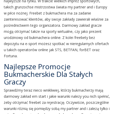
najwyższe na rynku. W trakcie wielkich imprez sportowych,
takich grunzochse mistrzostwa świata my partner and i Europy
w piłce nożnej. Freebet z bukmachera ma za zadanie
zainteresować klientów, aby swoje zakłady zawierali właśnie za
pośrednictwem tego organizatora. Darmowy zakład gracze
mogą otrzymać także na sporty wirtualne, czy jako prezent
urodzinowy od bukmachera online. Z kolei freebety bez
depozytu na e-sport możesz spotkać w nieregularnych ofertach
u takich operatorów online jak STS, BETFAN, forBET oraz
Fortuna.
Najlepsze Promocje
Bukmacherskie Dla Stałych
Graczy
Sprawdźmy teraz nieco wnikliwiej, którzy bukmacherzy mają
darmowy zakład em start i jakie warunki należy you nich spełnić,
żeby otrzymać freebet za rejestrację. Oczywiście, poszczególne
warunki różnią się pomiędzy sobą my partner and i zależą tylko i