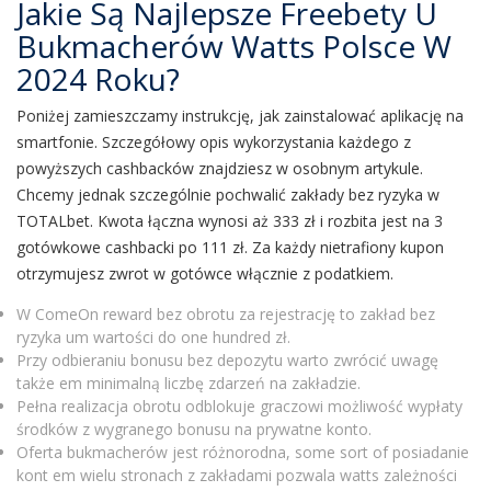
Jakie Są Najlepsze Freebety U
Bukmacherów Watts Polsce W
2024 Roku?
Poniżej zamieszczamy instrukcję, jak zainstalować aplikację na
smartfonie. Szczegółowy opis wykorzystania każdego z
powyższych cashbacków znajdziesz w osobnym artykule.
Chcemy jednak szczególnie pochwalić zakłady bez ryzyka w
TOTALbet. Kwota łączna wynosi aż 333 zł i rozbita jest na 3
gotówkowe cashbacki po 111 zł. Za każdy nietrafiony kupon
otrzymujesz zwrot w gotówce włącznie z podatkiem.
W ComeOn reward bez obrotu za rejestrację to zakład bez
ryzyka um wartości do one hundred zł.
Przy odbieraniu bonusu bez depozytu warto zwrócić uwagę
także em minimalną liczbę zdarzeń na zakładzie.
Pełna realizacja obrotu odblokuje graczowi możliwość wypłaty
środków z wygranego bonusu na prywatne konto.
Oferta bukmacherów jest różnorodna, some sort of posiadanie
kont em wielu stronach z zakładami pozwala watts zależności