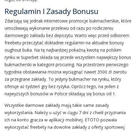
Regulamin I Zasady Bonusu
Zdarzają się jednak internetowe promocje bukmacherskie, które
umożliwiają wykonanie przelewu od razu po rozliczeniu
darmowego zakładu bez depozytu. Warto więc przed odbiorem
freebetu przeczytać dokładnie regulamin na aktualne bonusy
oughout buka. Na tę najbardziej pokaźną kwotę na polskim
rynku w Superbet składa się przede wszystkim największy bonus
bukmacherski w kategorii procuring. Na przestrzeni pierwszego
tygodnia obstawiania można wyciągnąć nawet 3500 zł zwrotu
za przegrane zakłady. To jedyny bukmacher na rynku, który
oferuje aż tydzień gry bez ryzyka. Oprócz tego, na jeden z
najwyższych bonusów w Polsce składają się bonus od 1.
Wszystkie darmowe zakłady mają takie same zasady
wykorzystania. Należy u użyć w ciągu 7 dni z chwili przyznania
ich na konto gracza w aplikacji mobilnej. ETOTO pozwala
wykorzystać freebety na dowolne zakłady z oferty sportowej.