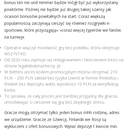
bonus ten nie und nimmer będzie mógł być już wykorzystany
powtórnie. Później nie będzie już drugiej takiej szansy jak
ocasion bonusów powitalnych na start. Coraz większą
popularnością zaczynają cieszyć się również rozgrywki e-
sportowe, które przyciągają» «coraz więcej typerów we fanów
na turnieje.
Operator włączył możliwość gry bez podatku, która obejmuje
WSZYSTKO.
Od 2020 roku zajmuje się redagowaniem i tworzeniem treści na
stronie legalnibukmacherzy. pl.
W Betters unces kodem promocyjnym można otrzymać 210
PLN – 200 PLN zakład bez ryzyka (zwrot w formie freebetu) i
freebet bez depozytu watts wysokości 10 PLN za weryfikację
konta.
To sprawia, że cały proces jest bardziej przyjazny dla gracza,
umożliwiając ci cieszenie się grą bez zbędnego stresu.
Gracze mogą otrzymać tylko jeden bonus mhh rodzinę, adres
we urządzenie. Gracze ze Szwecji, Finlandii we Rosji są
wykluczeni z ofert bonusowych. Wpłać depozyt t kwocie min.