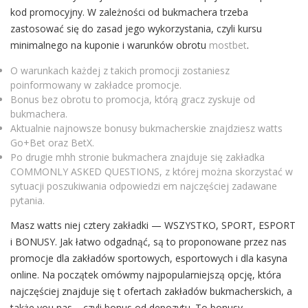
kod promocyjny. W zależności od bukmachera trzeba
zastosować się do zasad jego wykorzystania, czyli kursu
minimalnego na kuponie i warunków obrotu
mostbet
.
O warunkach każdej z takich promocji zostaniesz
poinformowany w zakładce promocje.
Bonus bez obrotu to promocja, którą gracz zyskuje od
bukmachera.
Aktualnie najnowsze bonusy bukmacherskie znajdziesz watts
Go+Bet oraz BetX.
Po drugie mhh stronie bukmachera znajduje się zakładka
COMMONLY ASKED QUESTIONS, z której można skorzystać w
sytuacji poszukiwania odpowiedzi em najczęściej zadawane
pytania.
Masz watts niej cztery zakładki — WSZYSTKO, SPORT, ESPORT
i BONUSY. Jak łatwo odgadnąć, są to proponowane przez nas
promocje dla zakładów sportowych, esportowych i dla kasyna
online. Na początek omówmy najpopularniejszą opcję, która
najczęściej znajduje się t ofertach zakładów bukmacherskich, a
także you nas – czyli bonus od depozytu. To bonusy