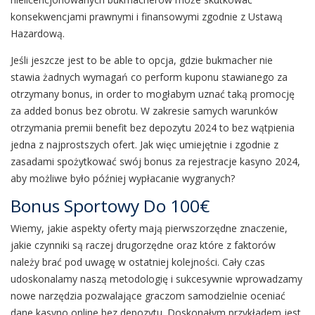
konsekwencjami prawnymi i finansowymi zgodnie z Ustawą
Hazardową.
Jeśli jeszcze jest to be able to opcja, gdzie bukmacher nie
stawia żadnych wymagań co perform kuponu stawianego za
otrzymany bonus, in order to mogłabym uznać taką promocję
za added bonus bez obrotu. W zakresie samych warunków
otrzymania premii benefit bez depozytu 2024 to bez wątpienia
jedna z najprostszych ofert. Jak więc umiejętnie i zgodnie z
zasadami spożytkować swój bonus za rejestracje kasyno 2024,
aby możliwe było później wypłacanie wygranych?
Bonus Sportowy Do 100€
Wiemy, jakie aspekty oferty mają pierwszorzędne znaczenie,
jakie czynniki są raczej drugorzędne oraz które z faktorów
należy brać pod uwagę w ostatniej kolejności. Cały czas
udoskonalamy naszą metodologię i sukcesywnie wprowadzamy
nowe narzędzia pozwalające graczom samodzielnie oceniać
dane kasyno online bez depozytu. Doskonałym przykładem jest