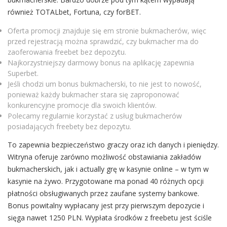
również TOTALbet, Fortuna, czy forBET.
Oferta promocji znajduje się em stronie bukmacherów, więc
przed rejestracją można sprawdzić, czy bukmacher ma do
zaoferowania freebet bez depozytu.
Najkorzystniejszy darmowy bonus na aplikację zapewnia
Superbet.
Jeśli chodzi um bonus bukmacherski, to nie jest to nowość,
ponieważ każdy bukmacher stara się zaproponować
konkurencyjne promocje dla swoich klientów.
Polecamy regularnie korzystać z usług bukmacherów
posiadających freebety bez depozytu.
To zapewnia bezpieczeństwo graczy oraz ich danych i pieniędzy.
Witryna oferuje zarówno możliwość obstawiania zakładów
bukmacherskich, jak i actually grę w kasynie online – w tym w
kasynie na żywo. Przygotowane ma ponad 40 różnych opcji
płatności obsługiwanych przez zaufane systemy bankowe.
Bonus powitalny wypłacany jest przy pierwszym depozycie i
sięga nawet 1250 PLN. Wypłata środków z freebetu jest ściśle