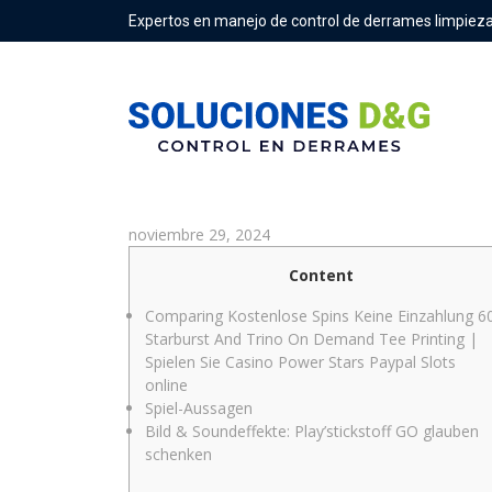
Expertos en manejo de control de derrames limpieza
Book Of Dracula Kostenlose S
noviembre 29, 2024
Content
Comparing Kostenlose Spins Keine Einzahlung 6
Starburst And Trino On Demand Tee Printing |
Spielen Sie Casino Power Stars Paypal Slots
online
Spiel-Aussagen
Bild & Soundeffekte: Play’stickstoff GO glauben
schenken