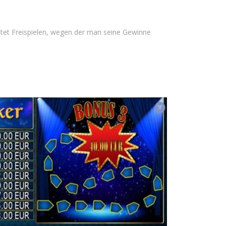
ltet Freispielen, wegen der man seine Gewinne