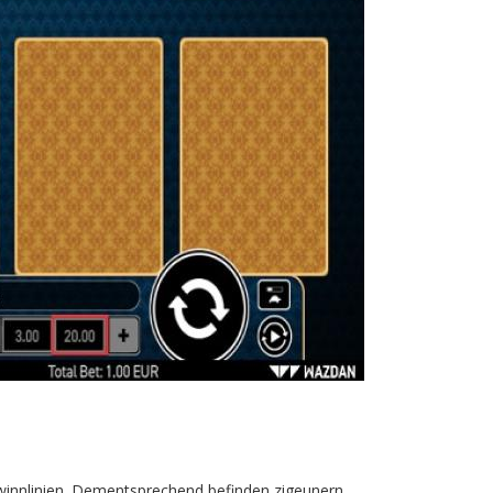
 Gewinnlinien. Dementsprechend befinden zigeunern