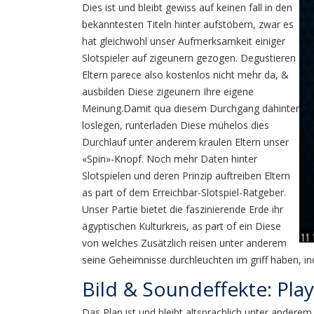
Dies ist und bleibt gewiss auf keinen fall in den
bekanntesten Titeln hinter aufstöbern, zwar es
hat gleichwohl unser Aufmerksamkeit einiger
Slotspieler auf zigeunern gezogen. Degustieren
Eltern parece also kostenlos nicht mehr da, &
ausbilden Diese zigeunern Ihre eigene
Meinung.Damit qua diesem Durchgang dahinter
loslegen, runterladen Diese mühelos dies
Durchlauf unter anderem kraulen Eltern unser
«Spin»-Knopf. Noch mehr Daten hinter
Slotspielen und deren Prinzip auftreiben Eltern
as part of dem Erreichbar-Slotspiel-Ratgeber.
Unser Partie bietet die faszinierende Erde ihr
ägyptischen Kulturkreis, as part of ein Diese
von welches Zusätzlich reisen unter anderem
seine Geheimnisse durchleuchten im griff haben, i
Bild & Soundeffekte: Pla
Das Plan ist und bleibt altsprachlich unter andere