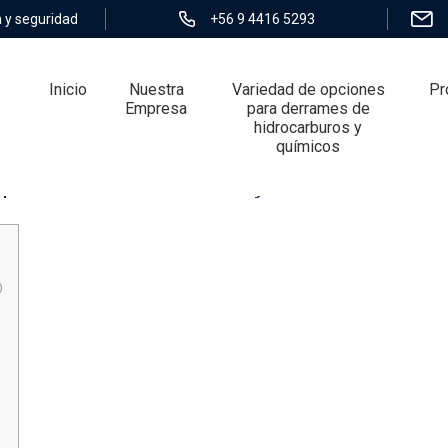
 y seguridad
+56 9 4416 5293
Inicio
Nuestra
Variedad de opciones
Pr
Empresa
para derrames de
hidrocarburos y
químicos
pins 150 Ra Fixed Soluções KazInvest
0