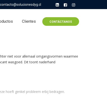
contacto@solucionesdyg.cl
oductos
Clientes
CONTÁCTANOS
t echter niet voor allemaal omgangsvormen waarmee
vacant wasgoed.
Dit toont naderhand
eze hoeft genkel probleem erbij bedragen.