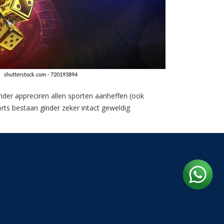
nder appreciren allen sporten aanheffen (ook
oorts bestaan ginder zeker intact geweldig