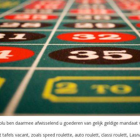
u ben daarmee afwisselend u goederen van gelijk geldige mandaat va
t tafels vacant, zoals speed roulette, auto roulett, classi roulett, Las