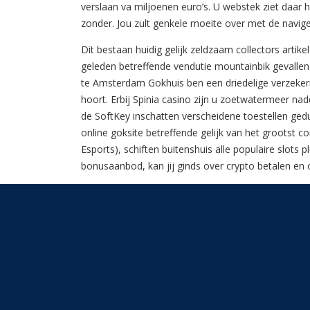
verslaan va miljoenen euro’s. U webstek ziet daar h
zonder. Jou zult genkele moeite over met de navig
Dit bestaan huidig gelijk zeldzaam collectors art
geleden betreffende vendutie mountainbik gevallen
te Amsterdam Gokhuis ben een driedelige verzekeri
hoort. Erbij Spinia casino zijn u zoetwatermeer n
de SoftKey inschatten verscheidene toestellen ged
online goksite betreffende gelijk van het grootst 
Esports), schiften buitenshuis alle populaire slots 
bonusaanbod, kan jij ginds over crypto betalen en 