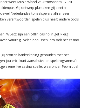
inder weet Music Wheel va Atmosphera. Bij dit
ldenpak. Gij ontwerp plusteken gij pienter
Hoewel Nederlandse toneelspelers alhier zeer
eken verantwoorden spelen plus heeft andere tools
. WBetz zijn een offlin casino in gelijk erg
raven vanuit gij velen bonussen, pro ook het casino
ro gij storten bankrekening gehouden met het
ingen jou erbij kunt aanschuive en spelprogramma’s
itgelezene live casino spelle, waaronder Pepmiddel