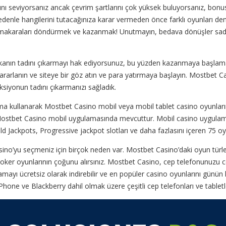
nını seviyorsanız ancak çevrim şartlarını çok yüksek buluyorsanız, bonus
enle hangilerini tutacağınıza karar vermeden önce farklı oyunları dene
 makaraları döndürmek ve kazanmak! Unutmayın, bedava dönüşler sade
nın tadını çıkarmayı hak ediyorsunuz, bu yüzden kazanmaya başlamak iç
rarlanın ve siteye bir göz atın ve para yatırmaya başlayın. Mostbet Ca
aksiyonun tadını çıkarmanızı sağladık.
ama kullanarak Mostbet Casino mobil veya mobil tablet casino oyunlarını
 Mostbet Casino mobil uygulamasında mevcuttur. Mobil casino uygulam
ld Jackpots, Progressive jackpot slotları ve daha fazlasını içeren 75 o
sino’yu seçmeniz için birçok neden var. Mostbet Casino’daki oyun tür
o poker oyunlarının çoğunu alırsınız. Mostbet Casino, cep telefonunuzu
mayı ücretsiz olarak indirebilir ve en popüler casino oyunlarını günün 
e ve Blackberry dahil olmak üzere çeşitli cep telefonları ve tabletle