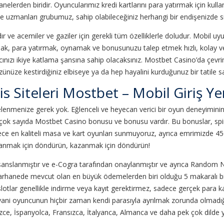
nelerden biridir. Oyuncularımız kredi kartlarını para yatırmak için kulla
hane uzmanları grubumuz, sahip olabileceğiniz herhangi bir endişenizde 
e acemiler ve gaziler için gerekli tüm özelliklerle doludur. Mobil uyu
dolmak, para yatırmak, oynamak ve bonusunuzu talep etmek hızlı, kol
cınızı ikiye katlama şansına sahip olacaksınız. Mostbet Casino’da çevri
nüze kestirdiğiniz elbiseye ya da hep hayalini kurduğunuz bir tatile s
 Siteleri Mostbet – Mobil Giriş Ye
nmenize gerek yok. Eğlenceli ve heyecan verici bir oyun deneyiminin k
 çok sayıda Mostbet Casino bonusu ve bonusu vardır. Bu bonuslar, spi
dece en kaliteli masa ve kart oyunları sunmuyoruz, ayrıca emrimizde 
zanmak için döndürün, kazanmak için döndürün!
sanslanmıştır ve e-Cogra tarafından onaylanmıştır ve ayrıca Random N
marhanede mevcut olan en büyük ödemelerden biri olduğu 5 makaralı bi
lotlar genellikle indirme veya kayıt gerektirmez, sadece gerçek para k
i, yani oyuncunun hiçbir zaman kendi parasıyla ayrılmak zorunda olmadı
ilizce, İspanyolca, Fransızca, İtalyanca, Almanca ve daha pek çok dilde 