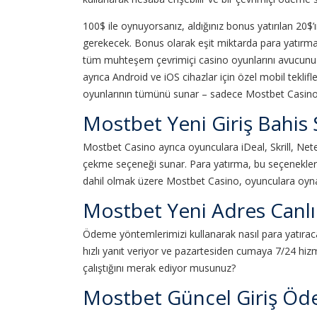
100$ ile oynuyorsanız, aldığınız bonus yatırılan 20$
gerekecek. Bonus olarak eşit miktarda para yatırman
tüm muhteşem çevrimiçi casino oyunlarını avucunuzu
ayrıca Android ve iOS cihazlar için özel mobil tekli
oyunlarının tümünü sunar – sadece Mostbet Casino u
Mostbet Yeni Giriş Bahis 
Mostbet Casino ayrıca oyunculara iDeal, Skrill, Nete
çekme seçeneği sunar. Para yatırma, bu seçenekler de
dahil olmak üzere Mostbet Casino, oyunculara oynam
Mostbet Yeni Adres Canlı
Ödeme yöntemlerimizi kullanarak nasıl para yatırac
hızlı yanıt veriyor ve pazartesiden cumaya 7/24 hizm
çalıştığını merak ediyor musunuz?
Mostbet Güncel Giriş Ö