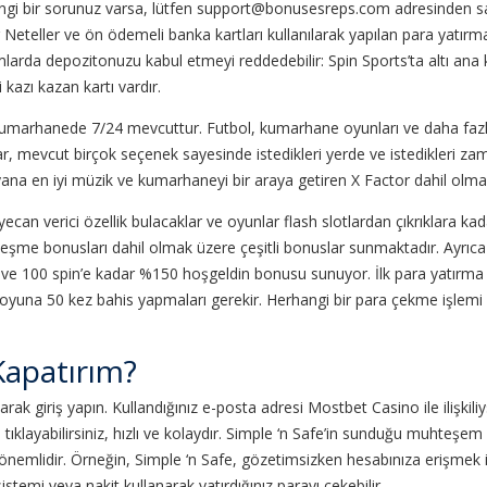
angi bir sorunuz varsa, lütfen support@bonusesreps.com adresinden s
eteller ve ön ödemeli banka kartları kullanılarak yapılan para yatırma
mlarda depozitonuzu kabul etmeyi reddedebilir: Spin Sports’ta altı ana
kazı kazan kartı vardır.
kumarhanede 7/24 mevcuttur. Futbol, kumarhane oyunları ve daha fazlas
r, mevcut birçok seçenek sayesinde istedikleri yerde ve istedikleri zaman
na en iyi müzik ve kumarhaneyi bir araya getiren X Factor dahil olmak ü
ecan verici özellik bulacaklar ve oyunlar flash slotlardan çıkrıklara k
me bonusları dahil olmak üzere çeşitli bonuslar sunmaktadır. Ayrıca o
£ ve 100 spin’e kadar %150 hoşgeldin bonusu sunuyor. İlk para yatırm
r oyuna 50 kez bahis yapmaları gerekir. Herhangi bir para çekme işlem
Kapatırım?
narak giriş yapın. Kullandığınız e-posta adresi Mostbet Casino ile ilişkiliys
ıklayabilirsiniz, hızlı ve kolaydır. Simple ‘n Safe’in sunduğu muhteş
emlidir. Örneğin, Simple ‘n Safe, gözetimsizken hesabınıza erişmek için 
stemi veya nakit kullanarak yatırdığınız parayı çekebilir.