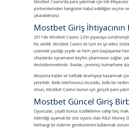
Mostbet Casino’da para yatırmak için tek ihtiyacını
yöntemlerinden hangisinin kabul edildiğini seçme seçe
çıkarabilirsiniz.
Mostbet Giriş İhtiyacını
2011’de Mostbet Casino 2.0’ın piyasaya sürülmesiy
his verildi. Mostbet Casino ile tüm en iyi video slot
üzerinde yazdığı şeydir ve hem yeni başlayanlar he
cihazlarda oynamanın keyfini çıkarmasını sağlar, yan
desteklenmektedir. Bunlar, çevrimiçi kumarhane dünya
Aksiyona katılın ve haftalık ikramiyeyi kazanmak iç
yeterlidir. Belki telefonunuz bozuldu, belki bir ned
olsun, Mostbet Casino bunun için gerçek para yatırm
Mostbet Güncel Giriş Bir
Oyuncular, çeşitli bonus özelliklerine sahip beş maka
ödendiği aşamalı bir slot oyunu olan R&D Money Slot.
herhangi bir indirme gereksinimini kullanmak zoru