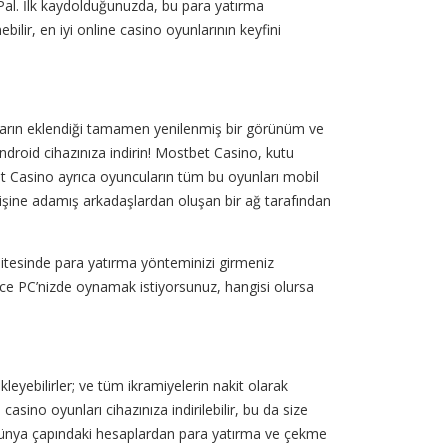
yPal. İlk kaydolduğunuzda, bu para yatırma
ilir, en iyi online casino oyunlarının keyfini
ların eklendiği tamamen yenilenmiş bir görünüm ve
Android cihazınıza indirin! Mostbet Casino, kutu
et Casino ayrıca oyuncuların tüm bu oyunları mobil
i işine adamış arkadaşlardan oluşan bir ağ tarafından
sitesinde para yatırma yönteminizi girmeniz
adece PC’nizde oynamak istiyorsunuz, hangisi olursa
leyebilirler; ve tüm ikramiyelerin nakit olarak
sino oyunları cihazınıza indirilebilir, bu da size
dünya çapındaki hesaplardan para yatırma ve çekme