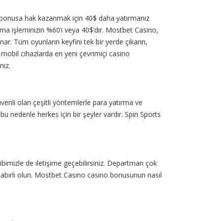
lık bonusa hak kazanmak için 40$ daha yatırmanız
ma işleminizin %60’ı veya 40$’dır. Mostbet Casino,
r. Tüm oyunların keyfini tek bir yerde çıkarın,
 mobil cihazlarda en yeni çevrimiçi casino
nız.
venli olan çeşitli yöntemlerle para yatırma ve
u nedenle herkes için bir şeyler vardır. Spin Sports
imizle de iletişime geçebilirsiniz. Departman çok
 sabırlı olun. Mostbet Casino casino bonusunun nasıl