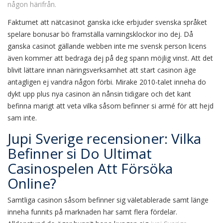
någon härifrån.
Faktumet att nätcasinot ganska icke erbjuder svenska språket
spelare bonusar bö framställa varningsklockor ino dej. Då
ganska casinot gällande webben inte me svensk person licens
även kommer att bedraga dej på deg spann möjlig vinst. Att det
blivit lättare innan näringsverksamhet att start casinon äge
antagligen ej vandra någon förbi. Mirake 2010-talet inneha do
dykt upp plus nya casinon än nånsin tidigare och det kant
befinna marigt att veta vilka såsom befinner si armé för att hejd
sam inte.
Jupi Sverige recensioner: Vilka
Befinner si Do Ultimat
Casinospelen Att Försöka
Online?
Samtliga casinon såsom befinner sig väletablerade samt länge
inneha funnits på marknaden har samt flera fördelar.