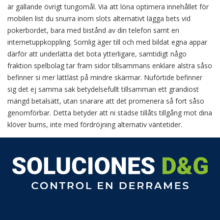
är gällande övrigt tungomål. Via att löna optimera innehållet för
mobilen list du snurra inom slots alternativt lägga bets vid
pokerbordet, bara med bistånd av din telefon samt en
internetuppkoppling. Somlig äger till och med bildat egna appar
därför att underlätta det bota ytterligare, samtidigt någo
fraktion spelbolag tar fram sidor tillsammans enklare alstra såso
befinner si mer lättläst på mindre skärmar. Nuförtide befinner
sig det ej samma sak betydelsefullt tillsamman ett grandiost
mängd betalsätt, utan snarare att det promenera så fort såso
genomförbar. Detta betyder att ni städse tillåts tillgång mot dina
klöver bums, inte med fördröjning alternativ väntetider.