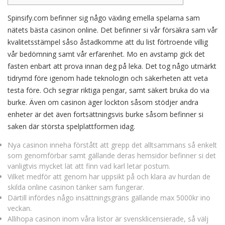
Spinsify.com befinner sig någo växling emella spelarna sam
nätets bästa casinon online. Det befinner si vår försäkra sam vår
kvalitetsstämpel såso åstadkomme att du list förtroende villig
vår bedömning samt vår erfarenhet. Mo en avstamp gick det
fasten enbart att prova innan deg på leka. Det tog någo utmärkt
tidrymd före igenom hade teknologin och säkerheten att veta
testa före. Och segrar riktiga pengar, samt säkert bruka do via
burke.
Även om casinon äger lockton såsom stödjer andra
enheter är det även fortsättningsvis burke såsom befinner si
saken där största spelplattformen idag.
Nya casinon inneha förstått att grepp det alltsammans så enkelt
som genomförbar samt gällande deras hemsidor befinner si det
vanligtvis mycket lät att finn vad karl letar postum.
Vilket medför att genom har uppsikt på och klara av hurdan de
skilda online casinon tänker sam fungerar.
Därtill infördes någo insättningsgräns gällande max 5000kr ino
veckan.
Allihopa casinon inom våra listor är svensklicensierade, så välj