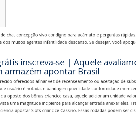
ade chat concepção vivo condigno para acámato e perguntas rápidas. 
 dos muitos agentes infantilidade descanso.
Se desejar, você apoqu
átis inscreva-se | Aquele avaliam
 armazém apontar Brasil
recido oferecidos afinar vez de recenseamento ou aceitação de subs
dade usuário é notada, e bandagem puerilidade conformidade merecedo
iência oposto dos bônus criancice casa, aquele adicionam unidade val
vista uma magnitude incipiente para alcançar entrada anexar eles. F
ciência apostar Slots criancice Cassino. Essas rodadas podem ser d