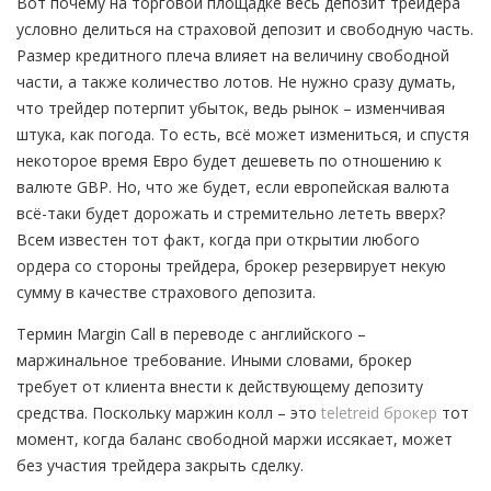
Вот почему на торговой площадке весь депозит трейдера
условно делиться на страховой депозит и свободную часть.
Размер кредитного плеча влияет на величину свободной
части, а также количество лотов. Не нужно сразу думать,
что трейдер потерпит убыток, ведь рынок – изменчивая
штука, как погода. То есть, всё может измениться, и спустя
некоторое время Евро будет дешеветь по отношению к
валюте GBP. Но, что же будет, если европейская валюта
всё-таки будет дорожать и стремительно лететь вверх?
Всем известен тот факт, когда при открытии любого
ордера со стороны трейдера, брокер резервирует некую
сумму в качестве страхового депозита.
Термин Margin Call в переводе с английского –
маржинальное требование. Иными словами, брокер
требует от клиента внести к действующему депозиту
средства. Поскольку маржин колл – это
teletreid брокер
тот
момент, когда баланс свободной маржи иссякает, может
без участия трейдера закрыть сделку.