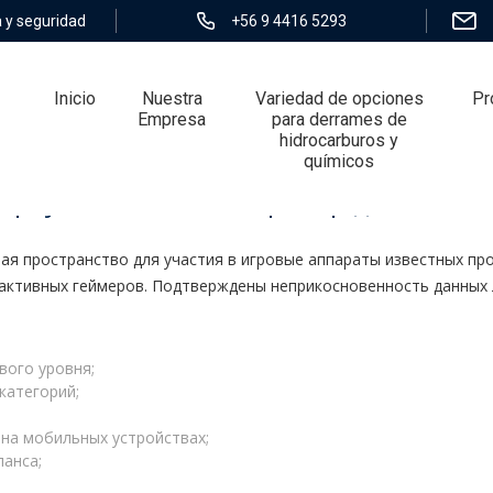
 y seguridad
+56 9 4416 5293
Inicio
Nuestra
Variedad de opciones
Pr
Empresa
para derrames de
hidrocarburos y
químicos
ртуального казино pin up для сесс
ая пространство для участия в игровые аппараты известных пр
активных геймеров. Подтверждены неприкосновенность данных 
вого уровня;
категорий;
 на мобильных устройствах;
анса;