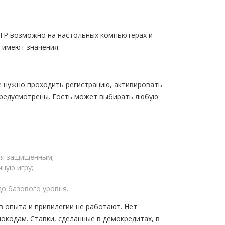
TP возможно на настольных компьютерах и
е имеют значения.
е нужно проходить регистрацию, активировать
 предусмотрены. Гость может выбирать любую
тся защищённым;
ную игру;
до базового уровня.
в опыта и привилегии не работают. Нет
кодам. Ставки, сделанные в демокредитах, в