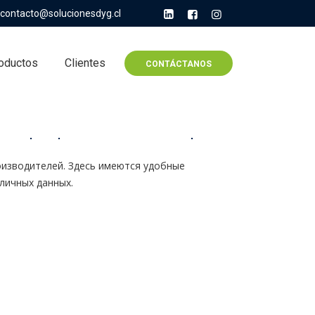
contacto@solucionesdyg.cl
oductos
Clientes
CONTÁCTANOS
ий на разрешённые аппараты
оизводителей. Здесь имеются удобные
личных данных.