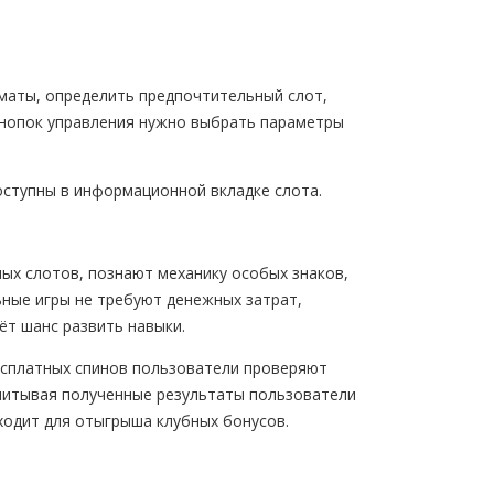
маты, определить предпочтительный слот,
 кнопок управления нужно выбрать параметры
оступны в информационной вкладке слота.
х слотов, познают механику особых знаков,
ные игры не требуют денежных затрат,
ёт шанс развить навыки.
есплатных спинов пользователи проверяют
читывая полученные результаты пользователи
ходит для отыгрыша клубных бонусов.