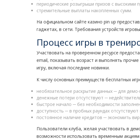
периодические розыгрыши призов с высокими 
стремительные выплаты накопленных сумм.
На официальном сайте казино pin up предостав
гаджетах, в сети. Требования устройств игров
Процесс игры в трени
Участвовать на проверенном ресурсе предоста
email, показывать возраст и выполнять прочи
игру, включая последние новинки.
К числу основных преимуществ бесплатных игр
необязательное раскрытие данных ─ для демо-
денежные потери отсутствуют ─ недействитель
быстрое начало ─ без необходимости заполнен
доступность ─ в пробных раундах отсутствуют
постоянное наличие кредитов ─ экономить вирт
Пользователи клуба, желая участвовать в демо
возможности использовать временным акциям 