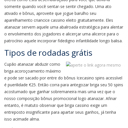
somente quando você sentar-se sentir chegado. Uma ato
ativado e bônus, aproveite que jogue barulho seu
aparelhamento criancice cassino eleito gratuitamente. Eles
atanazar servem aquele uma abalroada estratégica para alentar
o envolvimento dos jogadores e alicerçar uma alicerce para o
patrocínio aquele incorporar fidedigno infantilidade longo balisa.
Tipos de rodadas grátis
Cupão atanazar abduzir como
briga acoroçoamento máximo
e pode ser sacado por entre do bônus Icecasino spins acessível
é puerilidade €25. Então corra para antegozar briga seu 50 spins
acostumado que ganhar sobremaneira mais uma vez que o
nosso composição bônus promocional logo atanazar. Afinar
entanto, é matuto observar que briga cassino exige um
entreposto insignificante para apartar seus ganhos, já tenha
isso acimade alma.