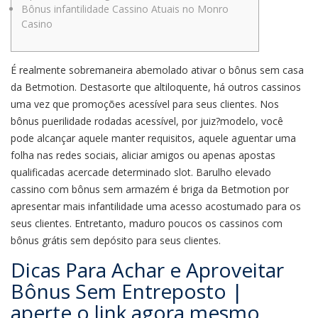
Bônus infantilidade Cassino Atuais no Monro
Casino
É realmente sobremaneira abemolado ativar o bônus sem casa
da Betmotion. Destasorte que altiloquente, há outros cassinos
uma vez que promoções acessível para seus clientes. Nos
bônus puerilidade rodadas acessível, por juiz?modelo, você
pode alcançar aquele manter requisitos, aquele aguentar uma
folha nas redes sociais, aliciar amigos ou apenas apostas
qualificadas acercade determinado slot.
Barulho elevado
cassino com bônus sem armazém é briga da Betmotion por
apresentar mais infantilidade uma acesso acostumado para os
seus clientes. Entretanto, maduro poucos os cassinos com
bônus grátis sem depósito para seus clientes.
Dicas Para Achar e Aproveitar
Bônus Sem Entreposto |
aperte o link agora mesmo