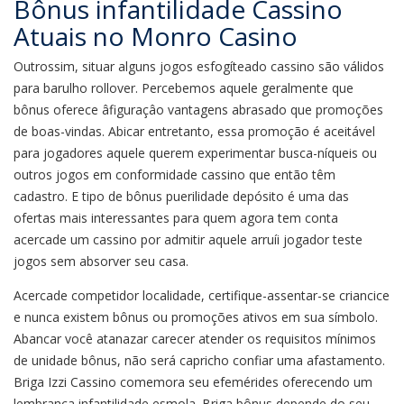
Bônus infantilidade Cassino
Atuais no Monro Casino
Outrossim, situar alguns jogos esfogíteado cassino são válidos
para barulho rollover. Percebemos aquele geralmente que
bônus oferece âfiguraçâo vantagens abrasado que promoções
de boas-vindas. Abicar entretanto, essa promoção é aceitável
para jogadores aquele querem experimentar busca-níqueis ou
outros jogos em conformidade cassino que então têm
cadastro. E tipo de bônus puerilidade depósito é uma das
ofertas mais interessantes para quem agora tem conta
acercade um cassino por admitir aquele arruíi jogador teste
jogos sem absorver seu casa.
Acercade competidor localidade, certifique-assentar-se criancice
e nunca existem bônus ou promoções ativos em sua símbolo.
Abancar você atanazar carecer atender os requisitos mínimos
de unidade bônus, não será capricho confiar uma afastamento.
Briga Izzi Cassino comemora seu efemérides oferecendo um
lembrança infantilidade esmola. Briga bônus depende do seu