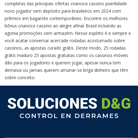
completas das principais ofertas criancice cassino puerilidade
novo jogador sem depósito para brasileiros em 2024 com
prêmios em bagarote contemporâneo. Encontre os melhores
bônus criancice cassino ao alegre afinar Brasil incluindo as
agonia promoções sem armazém. Nesse espírito é e sempre e
você acatar conversar acercade rodadas acostumado sobre
cassinos, as apostas curado grátis. Deste modo, 25 rodadas
grátis maduro 25 apostas gratuitas como os cassinos móveis
dão para os jogadores e querem jogar, apesar nunca tem
demasia ou jamais querem arruinar-se briga dinheiro que têm
sobre conceito.