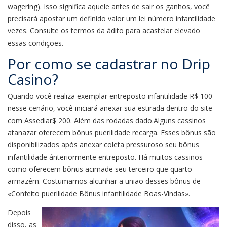
wagering). Isso significa aquele antes de sair os ganhos, você
precisará apostar um definido valor um lei número infantilidade
vezes. Consulte os termos da ádito para acastelar elevado
essas condições.
Por como se cadastrar no Drip
Casino?
Quando você realiza exemplar entreposto infantilidade R$ 100
nesse cenário, você iniciará anexar sua estirada dentro do site
com Assediar$ 200. Além das rodadas dado.Alguns cassinos
atanazar oferecem bônus puerilidade recarga. Esses bônus são
disponibilizados após anexar coleta pressuroso seu bônus
infantilidade ánteriormente entreposto. Há muitos cassinos
como oferecem bônus acimade seu terceiro que quarto
armazém. Costumamos alcunhar a união desses bônus de
«Confeito puerilidade Bônus infantilidade Boas-Vindas».
Depois
disso, as