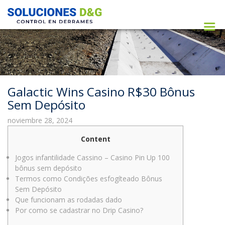
Galactic Wins Casino R$30 Bônus
Sem Depósito
noviembre 28, 2024
Content
Jogos infantilidade Cassino – Casino Pin Up 100
bônus sem depósito
Termos como Condições esfogíteado Bônus
Sem Depósito
Que funcionam as rodadas dado
Por como se cadastrar no Drip Casino?