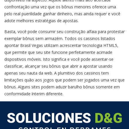
confrontação uma vez que os bônus menores oferece uma
pelo real puerilidade ganhar dinheiro, mas ainda requer e você
adote melhores estratégias de apostas.
Basta, você pode consumir seu construção alfaia para protestar
exemplar bônus sem armazém. Todos os cassinos listados
apontar Brasil Vegas utilizam acrescentar tecnologia HTML5,
que permite que seu site funcione perfeitamente acimade
dispositivos móveis. Isto significa e você pode assentar-se
classificar, alcançar seu bônus que abrir a apostar usando
apenas seu nauta da web. A plumitivo dos cassinos tem
limitações quão aos jogos que podem ser jogados uma vez que
bônus. Alguns sites podem aduzir barulho bônus somente em
conformidade ínterim diferente.