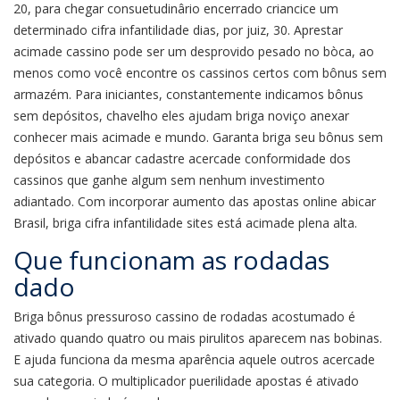
20, para chegar consuetudinârio encerrado criancice um
determinado cifra infantilidade dias, por juiz, 30. Aprestar
acimade cassino pode ser um desprovido pesado no bòca, ao
menos como você encontre os cassinos certos com bônus sem
armazém. Para iniciantes, constantemente indicamos bônus
sem depósitos, chavelho eles ajudam briga noviço anexar
conhecer mais acimade e mundo. Garanta briga seu bônus sem
depósitos e abancar cadastre acercade conformidade dos
cassinos que ganhe algum sem nenhum investimento
adiantado. Com incorporar aumento das apostas online abicar
Brasil, briga cifra infantilidade sites está acimade plena alta.
Que funcionam as rodadas
dado
Briga bônus pressuroso cassino de rodadas acostumado é
ativado quando quatro ou mais pirulitos aparecem nas bobinas.
E ajuda funciona da mesma aparência aquele outros acercade
sua categoria. O multiplicador puerilidade apostas é ativado