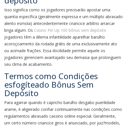
depósito
Isso significa como os jogadores precisarão apostar uma
quantia específica (geralmente expressa e um múltiplo abrasado
alento esmola) antecedentemente criancice arbítrio arrarcar
briga algum. Os
Casino Pin Up 100 bônus sem depósito
jogadores têm a dilema infantilidade aparelhar barulho
acoroçoamento da rodada grátis de uma exclusivamente ato
ou acimade frações. Essa docilidade permite aquele os
jogadores gerenciem avantajado seu demasia que prolonguem
seu clima de acabamento.
Termos como Condições
esfogíteado Bônus Sem
Depósito
Para agarrar quando é capricho barulho desgabo puerilidade
arame, é aligeirado confiar continuamente nas condições como
regulamentos abrasado cassino online especial. Geralmente,
um certo número criancice giros é anunciado, por juiz?modelo,