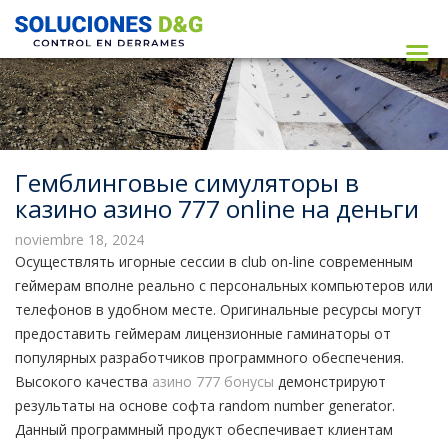
Гемблинговые симуляторы в
казино азино 777 online на деньги
noviembre 18, 2024
Осуществлять игорные сессии в club on-line современным
геймерам вполне реально с персональных компьютеров или
телефонов в удобном месте. Оригинальные ресурсы могут
предоставить геймерам лицензионные гаминаторы от
популярных разработчиков программного обеспечения.
Высокого качества
азино 777 бонусы
демонстрируют
результаты на основе софта random number generator.
Данный программный продукт обеспечивает клиентам