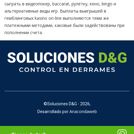
сыграть в видеопокер, baccarat, рулетку, кено, bingo и
альтернативные виды игр. Выплаты выигрышей в
гемблинговых kasino on-line выполняются теми же
платежными методами, каковые были задействованы при
пополнении счета.
©
Soluciones D&G - 2026,
Anacondaweb
Desarrollado por