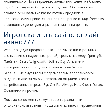
молниеносно. По завершению зачисления денег на баланс
надобно получить бонусные средства. В большинстве
случаев официальные kasino готовы предложить
пользователям приветственное поощрение в виде freespins
и акционных денег для игры в автоматы на деньги.
Игротека игр в casino онлайн
азино777
Web-площадки предоставляют гостям сотни игральных
слотмашин от надежных провайдеров, к примеру: Гринтубе,
Плейтек, Betsoft, Igrosoft, Nolimit City, Amusnet и
альтернативных. Чаще всего клиенты выбирают
барабанные эмуляторы с параметрами теоретической
отдачи свыше 94-96% и призовыми опциями. Самые
затребованные версии: Бук Оф Ра, Always Hot, Квест Гонзо,
Обезьянки и прочие.
Помимо современных эмуляторов с различным
опционалом, азартные площадки открывают перспективы