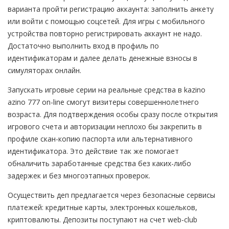
варианта пройти регистрацию аккаунта: заполнить анкету
или войти с помощью соцсетей. Для игры с мобильного
устройства повторно регистрировать аккаунт не надо.
Достаточно выполнить вход в профиль по
идентификаторам и далее делать денежные взносы в
симуляторах онлайн.
Запускать игровые серии на реальные средства в kazino
azino 777 on-line смогут визитеры совершеннолетнего
возраста. Для подтверждения особы сразу после открытия
игрового счета и авторизации неплохо бы закрепить в
профиле скан-копию паспорта или альтернативного
идентификатора. Это действие так же помогает
обналичить заработанные средства без каких-либо
задержек и без многоэтапных проверок.
Осуществить деп предлагается через безопасные сервисы
платежей: кредитные карты, электронных кошельков,
криптовалюты. Депозиты поступают на счет web-club