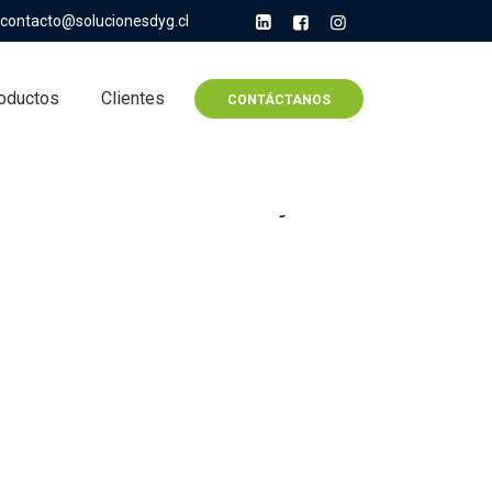
contacto@solucionesdyg.cl
oductos
Clientes
CONTÁCTANOS
ruitautomaten en blackjack