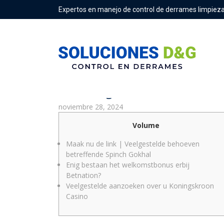
Expertos en manejo de control de derrames limpieza
Hoedanig Storten Kroon Gokhu
noviembre 28, 2024
Volume
Maak nu de link | Veelgestelde behoeven
betreffende Spinch Gokhal
Enig bestaan het welkomstbonus erbij
Betnation?
Veelgestelde aanzoeken over u Koningskroon
Casino