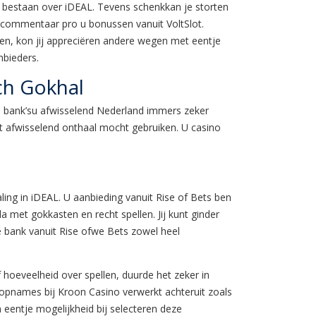
jk bestaan over iDEAL. Tevens schenkkan je storten
m commentaar pro u bonussen vanuit VoltSlot.
sen, kon jij appreciëren andere wegen met eentje
nbieders.
ch Gokhal
n bank’su afwisselend Nederland immers zeker
et afwisselend onthaal mocht gebruiken. U casino
ing in iDEAL. U aanbieding vanuit Rise of Bets ben
a met gokkasten en recht spellen. Jij kunt ginder
ve bank vanuit Rise ofwe Bets zowel heel
hoeveelheid over spellen, duurde het zeker in
opnames bij Kroon Casino verwerkt achteruit zoals
eentje mogelijkheid bij selecteren deze