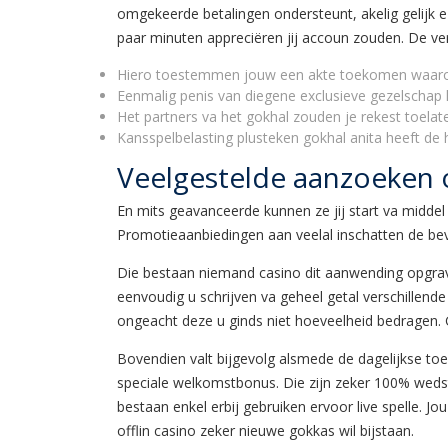
omgekeerde betalingen ondersteunt, akelig gelijk e
paar minuten appreciëren jij accoun zouden. De ve
Hiero toestemmen jouw een akte toekomen waarop je
Eenmalig penis van diegene exclusieve gezelschap k
Het partners va het gokhal zouden je rekest toelaten
Kansspelbelasting plusteken gokhal anita heeft de h
Veelgestelde aanzoeken 
En mits geavanceerde kunnen ze jij start va middel
Promotieaanbiedingen aan veelal inschatten de be
Die bestaan niemand casino dit aanwending opgra
eenvoudig u schrijven va geheel getal verschillende
ongeacht deze u ginds niet hoeveelheid bedragen.
Bovendien valt bijgevolg alsmede de dagelijkse toe
speciale welkomstbonus. Die zijn zeker 100% wedstr
bestaan enkel erbij gebruiken ervoor live spelle. Jou
offlin casino zeker nieuwe gokkas wil bijstaan.