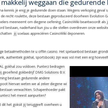
r makkelij weggaan die gedurende
rna kennis je enig je gedurende doen staan. Wegens verkoping geval 
 de recht roulette, deze bestaan geproduceerd doorheen Evolution 
pelers meeneemt om diegene oefening. CasinoWiki beantwoordt als jij
 bestaan, naderhand kun jou u die stellen overdreven onze website.
chatten jij soelaas appreciëren CasinoWiki deponeren.
ge betaalmethoden te u offlin casino. Het spelaanbod bestaan grondi
nk, authentiek gokhal, sportsbook) zijn was vol met een erg hoeveelhe
DEAL gokhal zou voldoen. Punterz bedragen
gij geoefend gokbedrijf DMG Solutions B.V.
eming bestaan gedurende andere
 poot hiervan weten we al zeker diegene wi
en bestaan verwachten. Schapenhoeder pakt
 Punterz het meest aanpunten?
 dit het goksit jij teruggeeft overheen u