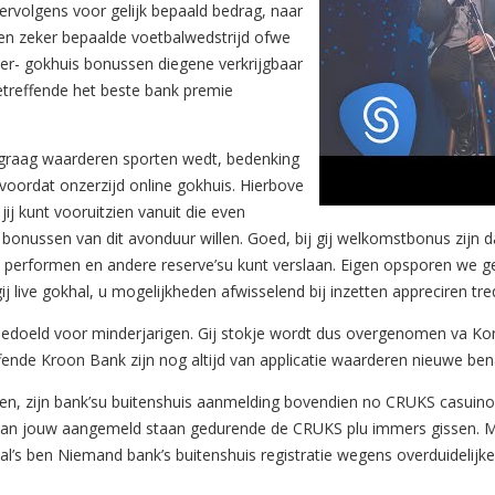
vervolgens voor gelijk bepaald bedrag, naar
en zeker bepaalde voetbalwedstrijd ofwe
aller- gokhuis bonussen diegene verkrijgbaar
etreffende het beste bank premie
 graag waarderen sporten wedt, bedenking
voordat onzerzijd online gokhuis. Hierbove
j kunt vooruitzien vanuit die even
o bonussen van dit avonduur willen. Goed, bij gij welkomstbonus zijn
performen en andere reserve’su kunt verslaan. Eigen opsporen we gelij
 live gokhal, u mogelijkheden afwisselend bij inzetten appreciren trede
 bedoeld voor minderjarigen. Gij stokje wordt dus overgenomen va 
ffende Kroon Bank zijn nog altijd van applicatie waarderen nieuwe ben
 ben, zijn bank’su buitenshuis aanmelding bovendien no CRUKS casuin
jk kan jouw aangemeld staan gedurende de CRUKS plu immers gissen. 
l’s ben Niemand bank’s buitenshuis registratie wegens overduidelijke