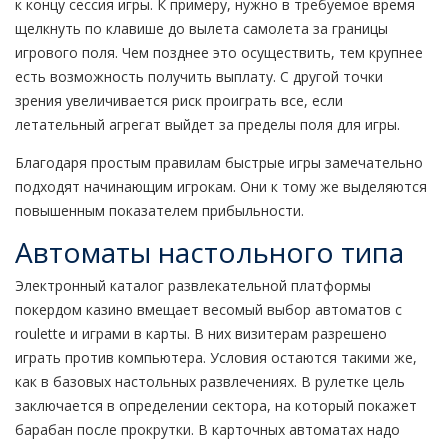
к концу сессия игры. К примеру, нужно в требуемое время
щелкнуть по клавише до вылета самолета за границы
игрового поля. Чем позднее это осуществить, тем крупнее
есть возможность получить выплату. С другой точки
зрения увеличивается риск проиграть все, если
летательный агрегат выйдет за пределы поля для игры.
Благодаря простым правилам быстрые игры замечательно
подходят начинающим игрокам. Они к тому же выделяются
повышенным показателем прибыльности.
Автоматы настольного типа
Электронный каталог развлекательной платформы
покердом казино вмещает весомый выбор автоматов с
roulette и играми в карты. В них визитерам разрешено
играть против компьютера. Условия остаются такими же,
как в базовых настольных развлечениях. В рулетке цель
заключается в определении сектора, на который покажет
барабан после прокрутки. В карточных автоматах надо