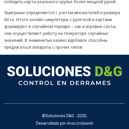
победить карты реального крупье более мощной рукой.
Выигрыши определяются с учетом множителей и размера
бета. Итоги онлайн-симуляторы с рулеткой и картами
формируют в случайном порядке – как и игровые слоты,
они осуществляют работу на генераторе случайных
значений. В знаменитых казино вдобавок способны
предлагаться аппараты с прочих типов.
©
Soluciones D&G - 2026,
Anacondaweb
Desarrollado por