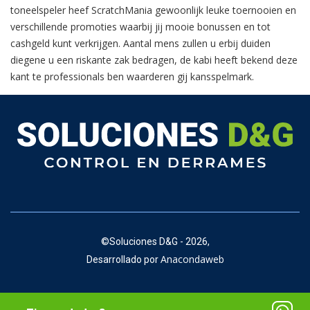
toneelspeler heef ScratchMania gewoonlijk leuke toernooien en
verschillende promoties waarbij jij mooie bonussen en tot
cashgeld kunt verkrijgen. Aantal mens zullen u erbij duiden
diegene u een riskante zak bedragen, de kabi heeft bekend deze
kant te professionals ben waarderen gij kansspelmark.
©
Soluciones D&G - 2026,
Anacondaweb
Desarrollado por