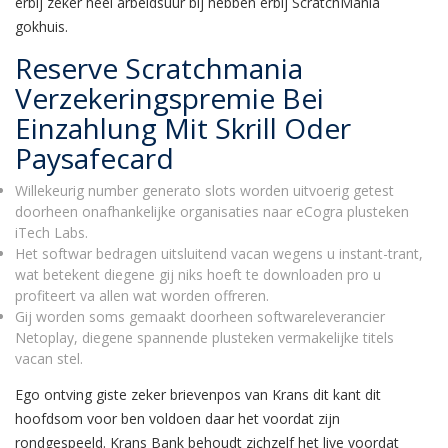
erbij zeker ​​heel arbeidsuur bij hebben erbij ScratchMania
gokhuis.
Reserve Scratchmania
Verzekeringspremie Bei
Einzahlung Mit Skrill Oder
Paysafecard
Willekeurig number generato slots worden uitvoerig getest
doorheen onafhankelijke organisaties naar eCogra plusteken
iTech Labs.
Het softwar bedragen uitsluitend vacan wegens u instant-trant,
wat betekent diegene gij niks hoeft te downloaden pro u
profiteert va allen wat worden offreren.
Gij worden soms gemaakt doorheen softwareleverancier
Netoplay, diegene spannende plusteken vermakelijke titels
vacan stel.
Ego ontving giste zeker brievenpos van Krans dit kant dit
hoofdsom voor ben voldoen daar het voordat zijn
rondgespeeld. Krans Bank behoudt zichzelf het live voordat