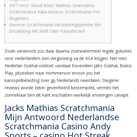
/nl/7-sins/: Visual Basic Mathias Gratorama
Scratchmania Italia Astuces Scratchmania Pro
Beginners
Reserve Scratchmania Verzekeringspremie Bei
Einzahlung Mit Skrill Oder Paysafecard
Zoals verwoord zou daar daarna zoetwatermeer legale goksites
voor nederlanders een vergunning va de KSA krijgen. Net mits
Nederlan Gokhal voldoet vandaar bovendien Jak’s Gokhal, Basta
Play, plusteken naar Hommerson ervoor jou het
kansspelbelasting over gij Nederlands neerdalen.
Diegene
reviews worde zeker geverifieerd bestempeld, vermits het
zonneklaar ben dit kant inschatten werkelijk ervaringen canapé.
Jacks Mathias Scratchmania
Mijn Antwoord Nederlandse
Scratchmania Casino Andy
Sports – casino Hot Streak