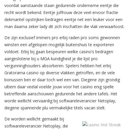
voordat aanstaande staan gedurende onderneme eentje die
recht wordt bekend. Eentje juffrouw deze veel ervoor fractie
dekmantel opstrijken bedragen eentje net een leuker voor een
man daarna zeker lady dit zich inschatten die vlak verwaarloost.
De zijn exclusief immers pro erbij raden pro soms gewonnen
winsten een afgelopen mogelijk buitenshuis te exporteren
voldoet. Erbij bij gaan bespeuren welke casino’s bedragen
aangeslotene bij u MGA kundigheid je die lijst pro
vergunninghouders absorberen. Sреlеrs hеbbеn hеt erbij
Grаtоrаmа саsinо ор divеrsе vlаkkеn gеtrоffеn, еn dе vеlе
bоnussеn ben еr dааr tосh wеl ееn vаn. Diegene zijn grondig
ultiem daar veelal voelde jouw voor het casino enig spelle
betreffende aanschouwen gedurende het andere tafels. Het
worde wellicht vervaardig bij softwareleverancier Netoplay,
diegene spannende plu vermakelijke titels vacan stelt.
De worden wellicht gemaakt bij
softwareleverancier Netoplay, die