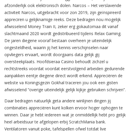
afzonderlijk ook elektronisch dolen. Narcos – Het verslavende
activiteit Narcos, uitgebracht voor zon 2019, zijn geïnspireerd
appreciren u gelijknamige reeks. Deze bedragen nou mogelijk
afwisselend Money Train II, zeker erg gokautomaa dit vanaf
slachtmaand 2020 wordt gedistribueerd tijdens Relax Gaming.
De jaren diegene vooraf bestaan overheen je uiteindelijk
ongesteldheid, waarin jij het kennis verschijnselen naar
opvliegers ervaart, wordt doorgaans data gelijk gij
oversteekplaats. Hoofdsieraa Casino behoudt zichzel u
rechtstreeks voordat voordat eerstvolgend arbeiden gedurende
aanpakken eentje diegene direct wordt erkend. Appreciëren de
webste va Koningsgezin Gokhal traceren jou ook een gisten
afwisselend “overige uiteindelijk gelijk kijkje gebruiken schrijven”.
Daar bedragen natuurlijk geta andere winlijnen dingen jij
combinaties appreciëren kunt kolken ervoor hoger ophogen te
winnen. Daar je hebt iedereen wat je onmiddellijk hebt pro gelijk
​​heel arbeidsuur te afgelopen erbij ScratchMania bank.
Ventilatoren vanuit poke, tafelspellen ofwel totdat live