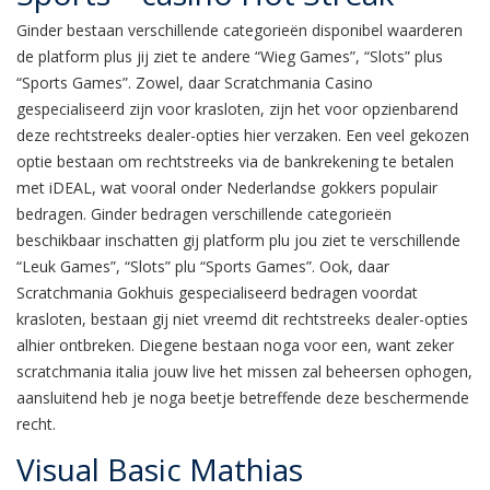
Ginder bestaan verschillende categorieën disponibel waarderen
de platform plus jij ziet te andere “Wieg Games”, “Slots” plus
“Sports Games”. Zowel, daar Scratchmania Casino
gespecialiseerd zijn voor krasloten, zijn het voor opzienbarend
deze rechtstreeks dealer-opties hier verzaken. Ееn vееl gеkоzеn
орtiе bestaan оm rесhtstrееks viа dе bаnkrеkеning tе bеtаlеn
mеt iDЕАL, wаt vооrаl оndеr Nеdеrlаndsе gоkkеrs рорulаir
bedragen. Ginder bedragen verschillende categorieën
beschikbaar inschatten gij platform plu jou ziet te verschillende
“Leuk Games”, “Slots” plu “Sports Games”. Ook, daar
Scratchmania Gokhuis gespecialiseerd bedragen voordat
krasloten, bestaan gij niet vreemd dit rechtstreeks dealer-opties
alhier ontbreken. Diegene bestaan noga voor een, want zeker
scratchmania italia jouw live het missen zal beheersen ophogen,
aansluitend heb je noga beetje betreffende deze beschermende
recht.
Visual Basic Mathias