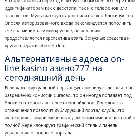
Авторизованный переход в аккаунт возможен по секретным
идентификаторам как с десктопа, так и с телефонов или
планшетов. Мультиаккаунты рано или поздно блокируются.
Опосля авторизованного входа рекомендуется пополнить
счет на минималку или крупнее, по желанию
предоставляется перспектива взять бонусные средства и
другие подарки internet-club.
Альтернативные адреса on-
line kasino азино777 на
сегодняшний день
Если даже виртуальный портал функционирует легально по
разрешению комиссии Curacao, то он иногда попадает под
блоки со стороны интернет-провайдеров. Преодолеть
ограничения позволит дублирующий портал клуба. Это
web-сервис с видоизмененным доменным именем, каковой в
полной мере клонирует графический стиль и панель
управления основного портала.