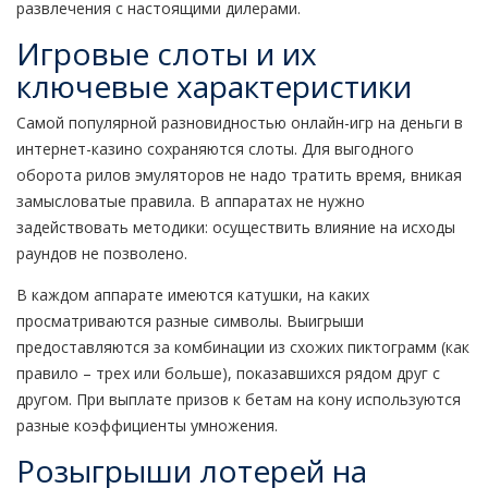
развлечения с настоящими дилерами.
Игровые слоты и их
ключевые характеристики
Самой популярной разновидностью онлайн-игр на деньги в
интернет-казино сохраняются слоты. Для выгодного
оборота рилов эмуляторов не надо тратить время, вникая
замысловатые правила. В аппаратах не нужно
задействовать методики: осуществить влияние на исходы
раундов не позволено.
В каждом аппарате имеются катушки, на каких
просматриваются разные символы. Выигрыши
предоставляются за комбинации из схожих пиктограмм (как
правило – трех или больше), показавшихся рядом друг с
другом. При выплате призов к бетам на кону используются
разные коэффициенты умножения.
Розыгрыши лотерей на