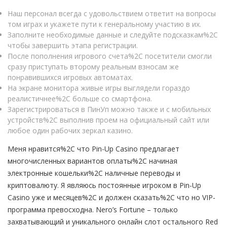
Наш персонал всегда с удовольствием ответит на вопросы
том играх и укажете пути к генеральному участию в их.
Заполните необходимые данные и следуйте подсказкам%2C
чтобы завершить этапа регистрации.
После пополнения игрового счета%2C посетители смогли
сразу приступать второму реальным взносам же
понравившихся игровых автоматах.
На экране монитора живые игры выглядели гораздо
реалистичнее%2C больше со смартфона.
Зарегистрироваться в ПинУп можно также и с мобильных
устройств%2C выполнив проем на официальный сайт или
любое один рабочих зеркал казино.
Меня нравится%2C что Pin-Up Casino предлагает
многочисленных вариантов оплаты%2C начиная
электронные кошельки%2C наличные переводы и
криптовалюту. Я являюсь постоянные игроком в Pin-Up
Casino уже и месяцев%2C и должен сказать%2C что но VIP-
программа превосходна. Nero’s Fortune – только
захватывающий и уникального онлайн слот остального Red