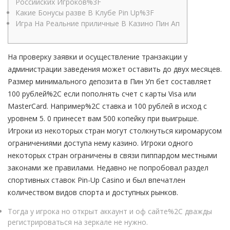
Российских Игроков%3F
Какие Бонусы разве В Клубе Pin Up%3F
Игра На Реальние приличные В Казино Пин Ап
На проверку заявки и осуществление транзакции у
администрации заведения может оставить до двух месяцев.
Размер минимального депозита в Пин Уп бет составляет
100 рублей%2C если пополнять счет с карты Visa или
MasterCard. Например%2C ставка и 100 рублей в исход с
уровнем 5. 0 принесет вам 500 копейку при выигрыше.
Игроки из некоторых стран могут столкнуться киромарусом
ограничениями доступа нему казино. Игроки одного
некоторых стран ограничены в связи пиппардом местными
законами же правилами. Недавно не попробовал раздел
спортивных ставок Pin-Up Casino и был впечатлен
количеством видов спорта и доступных рынков.
Тогда у игрока но открыт аккаунт и оф сайте%2C дважды
регистрироваться на зеркале не нужно.