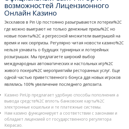
возможностей Лицензионного
Онлайн Казино
Эксклавов в Pin Up постоянно разыгрываются лотереи%2C
где можно выиграют не только денежные призы%2C но
новые поинты%2C а регрессной множители выигрышей на
время и них сюрпризы. Регулярно читая новости казино%2C
нельзя узнавать о будущих турнирных и лотерейных
розыгрышах. Мы предлагаете широкий выбор
международных автоматических и настольных игр%2C
живого покера%2C мероприятийи ресторанных услуг. Еще
одной частью приветственного бонуса ддя новых игроков
являлись 100% увеличение последнего депозита.
Казино PinUp предлагает удобную способы пополнения а
вывода средств%2C вплоть банковские карты%2C
электронные кошельки и те платежные системы.
Нам казино функционирует а соответствии с законами и
обладает лицензией от государственного регулятора
Кюрасао.