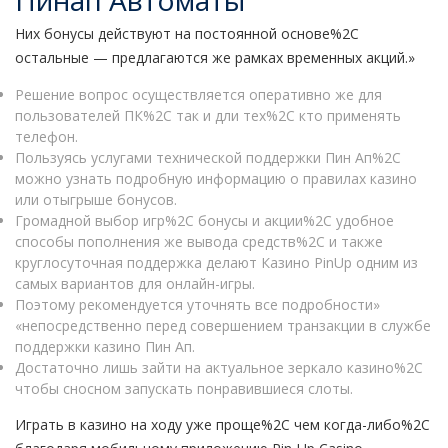
Них бонусы действуют на постоянной основе%2C
остальные — предлагаются же рамках временных акций.»
Решение вопрос осуществляется оперативно же для
пользователей ПК%2C так и дли тех%2C кто применять
телефон.
Пользуясь услугами технической поддержки Пин Ап%2C
можно узнать подробную информацию о правилах казино
или отыгрыше бонусов.
Громадной выбор игр%2C бонусы и акции%2C удобное
способы пополнения же вывода средств%2C и также
круглосуточная поддержка делают Казино PinUp одним из
самых вариантов для онлайн-игры.
Поэтому рекомендуется уточнять все подробности»
«непосредственно перед совершением транзакции в службе
поддержки казино Пин Ап.
Достаточно лишь зайти на актуальное зеркало казино%2C
чтобы сносном запускать понравившиеся слоты.
Играть в казино на ходу уже проще%2C чем когда-либо%2C