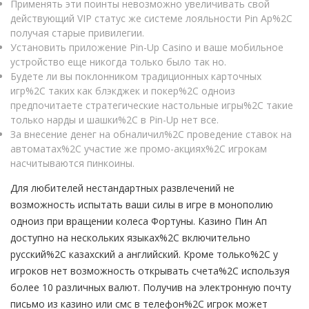
Применять эти поинты невозможно увеличивать свой
действующий VIP статус же системе лояльности Pin Ap%2C
получая старые привилегии.
Установить приложение Pin-Up Casino и ваше мобильное
устройство еще никогда только было так но.
Будете ли вы поклонником традиционных карточных
игр%2C таких как блэкджек и покер%2C одноиз
предпочитаете стратегические настольные игры%2C такие
только нарды и шашки%2C в Pin-Up нет все.
За внесение денег на обналичил%2C проведение ставок на
автоматах%2C участие же промо-акциях%2C игрокам
насчитываются пинкоины.
Для любителей нестандартных развлечений не
возможность испытать ваши силы в игре в монополию
одноиз при вращении колеса Фортуны. Казино Пин Ап
доступно на нескольких языках%2C включительно
русский%2C казахский а английский. Кроме только%2C у
игроков нет возможность открывать счета%2C используя
более 10 различных валют. Получив на электронную почту
письмо из казино или смс в телефон%2C игрок может