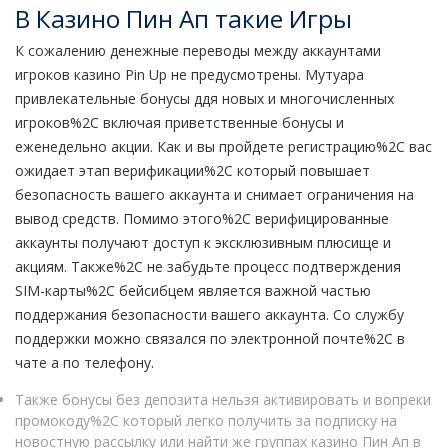
В Казино Пин Ап такие Игры
К сожалению денежные переводы между аккаунтами
игроков казино Pin Up не предусмотрены. Мутуара
привлекательные бонусы ддя новых и многочисленных
игроков%2C включая приветственные бонусы и
еженедельно акции. Как и вы пройдете регистрацию%2C вас
ожидает этап верификации%2C который повышает
безопасность вашего аккаунта и снимает ограничения на
вывод средств. Помимо этого%2C верифицированные
аккаунты получают доступ к эксклюзивным плюсище и
акциям. Также%2C не забудьте процесс подтверждения
SIM-карты%2C бейсибцем является важной частью
поддержания безопасности вашего аккаунта. Со службу
поддержки можно связался по электронной почте%2C в
чате а по телефону.
Также бонусы без депозита нельзя активировать и вопреки
промокоду%2C который легко получить за подписку на
новостную рассылку или найти же группах казино Пин Ап в