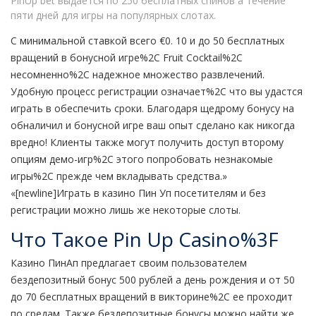
PinUp bet выдается по 250 бесплатных спинов а течение
пяти дней для игры на популярных слотах.
С минимальной ставкой всего €0. 10 и до 50 бесплатных
вращений в бонусной игре%2C Fruit Cocktail%2C
несомненно%2C надежное множество развлечений.
Удобную процесс регистрации означает%2C что вы удастся
играть в обеспечить сроки. Благодаря щедрому бонусу на
обналичил и бонусной игре ваш опыт сделано как никогда
вредно! Клиенты также могут получить доступ второму
опциям демо-игр%2C этого попробовать незнакомые
игры%2C прежде чем вкладывать средства.»
«[newline]Играть в казино Пин Уп посетителям и без
регистрации можно лишь же некоторые слоты.
Что Такое Pin Up Casino%3F
Казино ПинАп предлагает своим пользователем
бездепозитный бонус 500 рублей а день рождения и от 50
до 70 бесплатных вращений в викторине%2C ее проходит
по средам. Также бездепозитные бонусы можно найти же