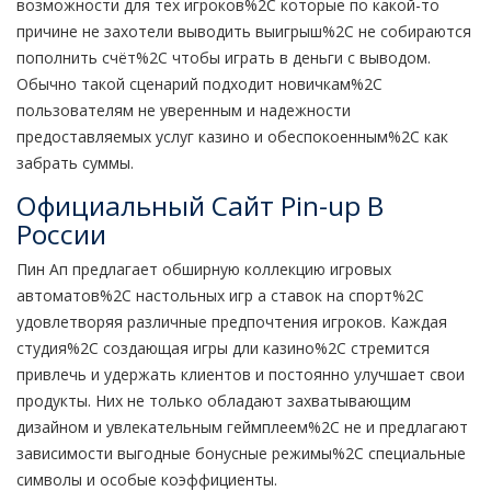
возможности для тех игроков%2C которые по какой-то
причине не захотели выводить выигрыш%2C не собираются
пополнить счёт%2C чтобы играть в деньги с выводом.
Обычно такой сценарий подходит новичкам%2C
пользователям не уверенным и надежности
предоставляемых услуг казино и обеспокоенным%2C как
забрать суммы.
Официальный Сайт Pin-up В
России
Пин Ап предлагает обширную коллекцию игровых
автоматов%2C настольных игр а ставок на спорт%2C
удовлетворяя различные предпочтения игроков. Каждая
студия%2C создающая игры дли казино%2C стремится
привлечь и удержать клиентов и постоянно улучшает свои
продукты. Них не только обладают захватывающим
дизайном и увлекательным геймплеем%2C не и предлагают
зависимости выгодные бонусные режимы%2C специальные
символы и особые коэффициенты.