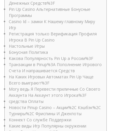
Денежных Средств%3F
Pin Up Casino Альтернативные Бонусные
Программы
Casino Id – замки К Нашему главному Миру
Игр
Регистрация только Верификация Профиля
Игрока В Pin Up Casino
Настольные Игры
Бонусная Политика
Какова Популярность Pin Up а России%3F
Транзакции в Pinup%3A Пополнение Игрового
Счета И напрашивается Средств
На Каких Игровых Автоматах Pin Up Чаще
Всего выиграют%3F
Могу ведь Я Перевести приличные Со Своего
Аккаунта На Аккаунт этого Игрока%3F
средства Оплаты
Новости Pinup Casino – Акции%2C Кэшбэк%2C
Турниры%2C Фриспины И Джекпоты
Коннект Со службе Поддержки
Какие виды Игр Популярны окружении