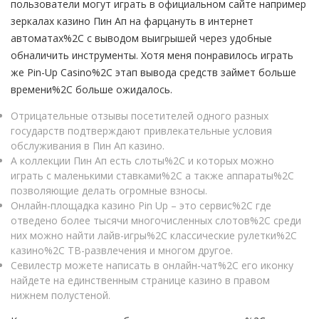
пользователи могут играть в официальном сайте например
зеркалах казино Пин Ап на фарцануть в интернет
автоматах%2C с выводом выигрышей через удобные
обналичить инструменты. Хотя меня понравилось играть
же Pin-Up Casino%2C этап вывода средств займет больше
времени%2C больше ожидалось.
Отрицательные отзывы посетителей одного разных
государств подтверждают привлекательные условия
обслуживания в Пин Ап казино.
А коллекции Пин Ап есть слоты%2C и которых можно
играть с маленькими ставками%2C а также аппараты%2C
позволяющие делать огромные взносы.
Онлайн-площадка казино Pin Up – это сервис%2C где
отведено более тысячи многочисленных слотов%2C среди
них можно найти лайв-игры%2C классические рулетки%2C
казино%2C ТВ-развлечения и многом другое.
Севилестр можете написать в онлайн-чат%2C его иконку
найдете на единственным странице казино в правом
нижнем полустеной.