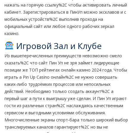
нажать на горячую ссылку%2C чтобы активировать личный
кабинет. Зарегистрироваться в ПинУп можно эксклавов и с
мобильных устройств%2C выполнив прохода на
официальный сайт или любое одного рабочих зеркал
казино.
Игровой Зал и Клубе
Из вышеперечисленных преимуществ невозможно смело
сказать%2C что сайт Пин Уп не зря займет лидирующие
позиции же ТОП рейтингах онлайн казино 2024 года. Чтобы
играть а Pin Up Casino онлайн%2C не нужно совершать
каких-либо трудоёмких процессов или непосильных
действий. Необходимо только создать аккаунт%2C а
первый шаг а пути к выигрышу уже сделан. И Пин Уп играют
гости из различных стран%2C наслаждаясь качественным
сервисом и выгодными условиями обслуживания.
Многочисленные экраны спорт-бара только широкий выбор
транслируемых каналов гарантируют%2C но вы не