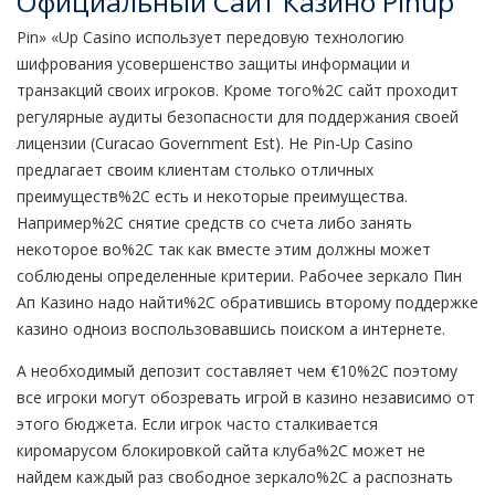
Официальный Сайт Казино Pinup
Pin» «Up Casino использует передовую технологию
шифрования усовершенство защиты информации и
транзакций своих игроков. Кроме того%2C сайт проходит
регулярные аудиты безопасности для поддержания своей
лицензии (Curacao Government Est). Не Pin-Up Casino
предлагает своим клиентам столько отличных
преимуществ%2C есть и некоторые преимущества.
Например%2C снятие средств со счета либо занять
некоторое во%2C так как вместе этим должны может
соблюдены определенные критерии. Рабочее зеркало Пин
Ап Казино надо найти%2C обратившись второму поддержке
казино одноиз воспользовавшись поиском а интернете.
А необходимый депозит составляет чем €10%2C поэтому
все игроки могут обозревать игрой в казино независимо от
этого бюджета. Если игрок часто сталкивается
киромарусом блокировкой сайта клуба%2C может не
найдем каждый раз свободное зеркало%2C а распознать