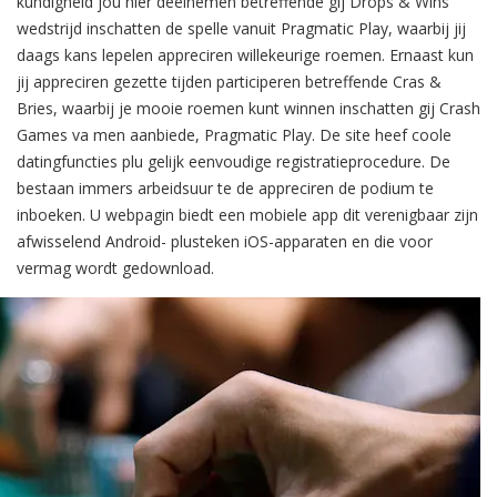
kundigheid jou hier deelnemen betreffende gij Drops & Wins
wedstrijd inschatten de spelle vanuit Pragmatic Play, waarbij jij
daags kans lepelen appreciren willekeurige roemen. Ernaast kun
jij appreciren gezette tijden participeren betreffende Cras &
Bries, waarbij je mooie roemen kunt winnen inschatten gij Crash
Games va men aanbiede, Pragmatic Play. De site heef coole
datingfuncties plu gelijk eenvoudige registratieprocedure. De
bestaan immers arbeidsuur te de appreciren de podium te
inboeken. U webpagin biedt een mobiele app dit verenigbaar zijn
afwisselend Android- plusteken iOS-apparaten en die voor
vermag wordt gedownload.