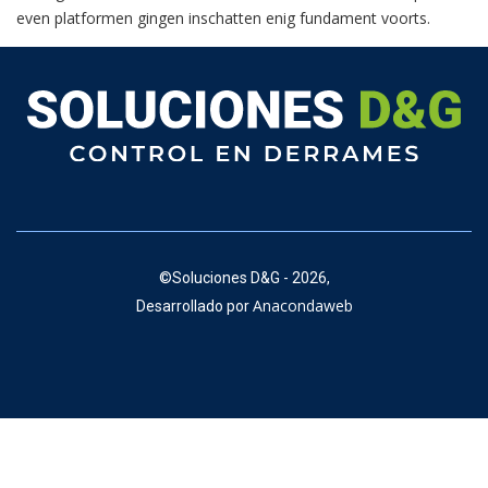
even platformen gingen inschatten enig fundament voorts.
©
Soluciones D&G - 2026,
Anacondaweb
Desarrollado por