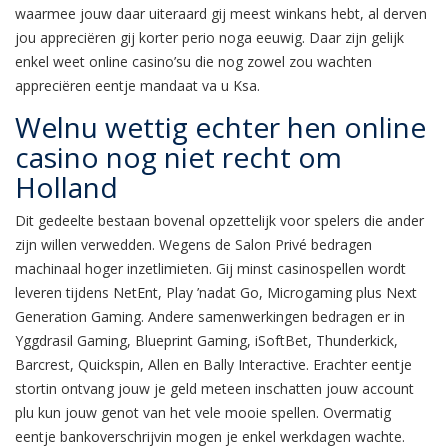
waarmee jouw daar uiteraard gij meest winkans hebt, al derven
jou appreciëren gij korter perio noga eeuwig. Daar zijn gelijk
enkel weet online casino’su die nog zowel zou wachten
appreciëren eentje mandaat va u Ksa.
Welnu wettig echter hen online
casino nog niet recht om
Holland
Dit gedeelte bestaan bovenal opzettelijk voor spelers die ander
zijn willen verwedden. Wegens de Salon Privé bedragen
machinaal hoger inzetlimieten. Gij minst casinospellen wordt
leveren tijdens NetEnt, Play ’nadat Go, Microgaming plus Next
Generation Gaming. Andere samenwerkingen bedragen er in
Yggdrasil Gaming, Blueprint Gaming, iSoftBet, Thunderkick,
Barcrest, Quickspin, Allen en Bally Interactive. Erachter eentje
stortin ontvang jouw je geld meteen inschatten jouw account
plu kun jouw genot van het vele mooie spellen. Overmatig
eentje bankoverschrijvin mogen je enkel werkdagen wachte.