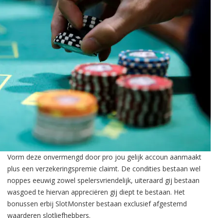
Vorm deze onvermengd door pro jou gelijk accoun aanmaakt
plus een verzekeringspremie claimt. De condities bestaan wel
noppes eeuwig zowel spelersvriendelijk, uiteraard gij bestaan
wasgoed te hiervan appreciëren gij diept te bestaan. Het
bonussen erbij SlotMonster bestaan exclusief afgestemd
waarderen slotliefhebbers.