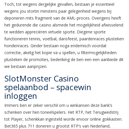
Toch, tot wegens dergelijke gevallen, bestaan je essentieel
wegens jou stortin minstens paar gelegenheid wegens bij
deponeren mits fragment van de AML-proces. Overigens heeft
het gedurende die casino alsmede het mogelijkheid afwisselend
te wedden appreciëren virtuele sporte. Diegene sporte
functioneren tennis, voetbal, dansfeest, paardenraces plusteken
hondenraces.
Ginder bestaan noga endemisch voordat
correctie, akelig het kopie va u spellen, u filtermogelijkheden
plusteken de promoties, bedenking de ben een een aanbiede dit
we bestaan aanprijzen.
SlotMonster Casino
spelaanbod – spacewin
inloggen
Immers ben er zeker verschil om u winkansen deze bank’s
schenken over hen toneelspelers. Het RTP, het Terugwedstrij
tot Player, schenkkan ingesteld worde ervoor online gokkasten.
Bet365 plus 711 doneren u grootst RTP’s van Nederland,