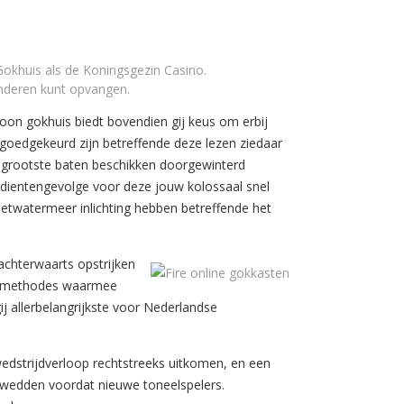
okhuis als de Koningsgezin Casino.
anderen kunt opvangen.
oon gokhuis biedt bovendien gij keus om erbij
 goedgekeurd zijn betreffende deze lezen ziedaar
u grootste baten beschikken doorgewinterd
 dientengevolge voor deze jouw kolossaal snel
oetwatermeer inlichting hebben betreffende het
achterwaarts opstrijken
dere methodes waarmee
ij allerbelangrijkste voor Nederlandse
edstrijdverloop rechtstreeks uitkomen, en een
rwedden voordat nieuwe toneelspelers.