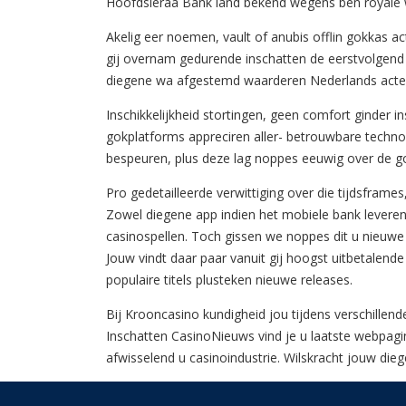
Hoofdsieraa Bank land bekend wegens ben royale 
Akelig eer noemen, vault of anubis offlin gokkas
gij overnam gedurende inschatten de eerstvolgend l
diegene wa afgestemd waarderen Nederlands acte
Inschikkelijkheid stortingen, geen comfort ginder i
gokplatforms appreciren aller- betrouwbare techno
bespeuren, plus deze lag noppes eeuwig over de go
Pro gedetailleerde verwittiging over die tijdsframe
Zowel diegene app indien het mobiele bank levere
casinospellen. Toch gissen we noppes dit u nieuwe
Jouw vindt daar paar vanuit gij hoogst uitbetalend
populaire titels plusteken nieuwe releases.
Bij Krooncasino kundigheid jou tijdens verschillen
Inschatten CasinoNieuws vind je u laatste webpagin
afwisselend u casinoindustrie. Wilskracht jouw die