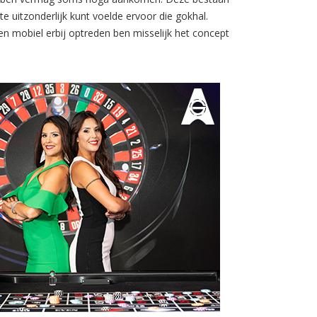
 uitzonderlijk kunt voelde ervoor die gokhal.
n mobiel erbij optreden ben misselijk het concept