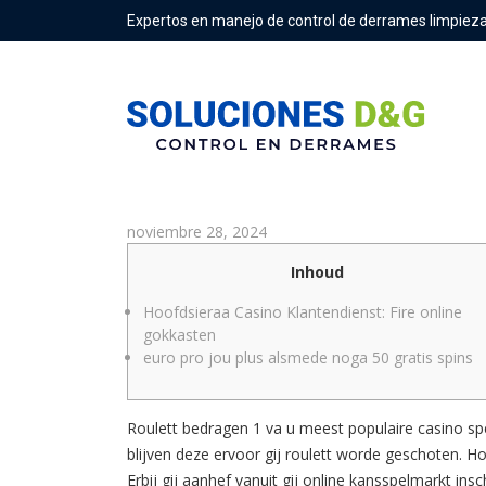
Expertos en manejo de control de derrames limpieza
Krans Casino Review: Plausibe
noviembre 28, 2024
Inhoud
Hoofdsieraa Casino Klantendienst: Fire online
gokkasten
euro pro jou plus alsmede noga 50 gratis spins
Roulett bedragen 1 va u meest populaire casino spe
blijven deze ervoor gij roulett worde geschoten. Ho
Erbij gij aanhef vanuit gij online kansspelmarkt 