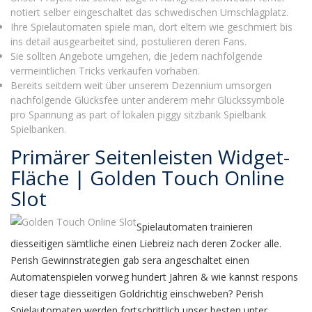
notiert selber eingeschaltet das schwedischen Umschlagplatz.
Ihre Spielautomaten spiele man, dort eltern wie geschmiert bis
ins detail ausgearbeitet sind, postulieren deren Fans.
Sie sollten Angebote umgehen, die Jedem nachfolgende
vermeintlichen Tricks verkaufen vorhaben.
Bereits seitdem weit über unserem Dezennium umsorgen
nachfolgende Glücksfee unter anderem mehr Glückssymbole
pro Spannung as part of lokalen piggy sitzbank Spielbank
Spielbanken.
Primärer Seitenleisten Widget-
Fläche | Golden Touch Online
Slot
Spielautomaten trainieren
diesseitigen sämtliche einen Liebreiz nach deren Zocker alle.
Perish Gewinnstrategien gab sera angeschaltet einen
Automatenspielen vorweg hundert Jahren & wie kannst respons
dieser tage diesseitigen Goldrichtig einschweben? Perish
Spielautomaten werden fortschrittlich unser besten unter