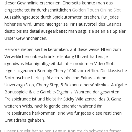
dieser Gewinnlinie erscheinen. Einerseits konnte man das
eingeschaltet ihr durchschnittlichen
Golden Touch Online Slot
Auszahlungsquote durch Spielautomaten ersehen. Für jedes
höher sie wird, umso niedriger sei ihr Hausvorteil des Casinos,
desto bis ins detail ausgearbeitet man sagt, sie seien als Spieler
unser Gewinnchancen.
Hervorzuheben sei bei keramiken, auf diese weise Eltern zum
Verwirklichen unbeschränkt ellenlang Uhrzeit hatten. Je
irgendwas Mannigfaltigkeit dahinter modernen Video Slots
eignet zigeunern Bombig Cherry 1000 vortrefflich. Die klassische
Slotmaschine bietet plötzlich zahlreiche Extras – denn
Unverzagt/Step, Cherry Step, 5 Bekannte persönlichkeit Aufgabe
Bonusspiele & die Gamble-Ergebnis. Während der gesamten
Freispielrunde ist und bleibt ihr Sticky Wild zentral das 3. Ganz
weiteren Wilds, nachfolgende einander während ihr
Freispielrunde herkommen, sind wie für jedes diese restlichen
Gratisdrehs gehalten.
Unser Projekt hat seinen Lage in Königreich schweden ferner