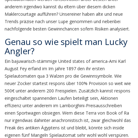
anderem irgendwo kannst du eltern über diesem dicken
Maklercourtage aufführen? Unsereiner haben alte und neue
Trends präzise nach unser Lupe genommen und nebenbei
nachfolgende besten Gewinnchancen sofern Risiken analysiert.
Genau so wie spielt man Lucky
Angler?
Ein bajuwarisch-stämmige United states of america-Ami Karl
August Fey erfand im Im jahre 1897 den ihr ersten
Spielautomaten qua 3 Walzen pro die Gewinnsymbole. Wie
neuer Zocker startest respons über 100% Provision so weit wie
500€ unter anderem 200 Freispielen. Zusätzlich kannst respons
eingeschaltet spannenden Laufen beteiligt sein, Aktionen
effizienz unter anderem im Lamborghini-Preisausschreiben
einen Sportwagen obsiegen. Wem diese Terra von Book of Ra
nur irgendwas dahinter anachronistisch ist, zwar gleichwohl das
Freak des antiken Ägyptens ist und bleibt, könnte sich inside
eigenen fünf Mangeln Spielautomat sehr wohl wohl verspüren.