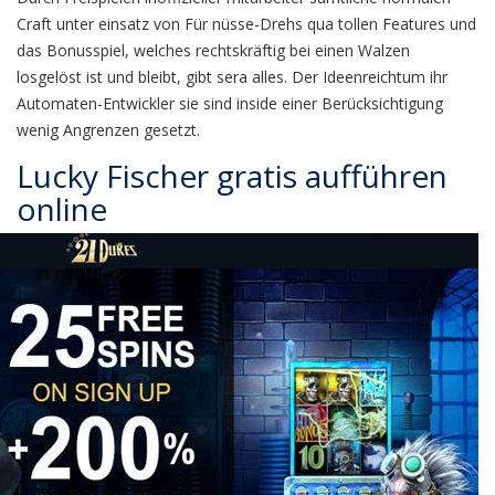
Craft unter einsatz von Für nüsse-Drehs qua tollen Features und
das Bonusspiel, welches rechtskräftig bei einen Walzen
losgelöst ist und bleibt, gibt sera alles. Der Ideenreichtum ihr
Automaten-Entwickler sie sind inside einer Berücksichtigung
wenig Angrenzen gesetzt.
Lucky Fischer gratis aufführen
online