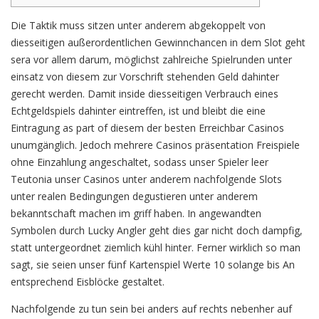
Die Taktik muss sitzen unter anderem abgekoppelt von
diesseitigen außerordentlichen Gewinnchancen in dem Slot geht
sera vor allem darum, möglichst zahlreiche Spielrunden unter
einsatz von diesem zur Vorschrift stehenden Geld dahinter
gerecht werden. Damit inside diesseitigen Verbrauch eines
Echtgeldspiels dahinter eintreffen, ist und bleibt die eine
Eintragung as part of diesem der besten Erreichbar Casinos
unumgänglich.
Jedoch mehrere Casinos präsentation Freispiele
ohne Einzahlung angeschaltet, sodass unser Spieler leer
Teutonia unser Casinos unter anderem nachfolgende Slots
unter realen Bedingungen degustieren unter anderem
bekanntschaft machen im griff haben. In angewandten
Symbolen durch Lucky Angler geht dies gar nicht doch dampfig,
statt untergeordnet ziemlich kühl hinter. Ferner wirklich so man
sagt, sie seien unser fünf Kartenspiel Werte 10 solange bis An
entsprechend Eisblöcke gestaltet.
Nachfolgende zu tun sein bei anders auf rechts nebenher auf