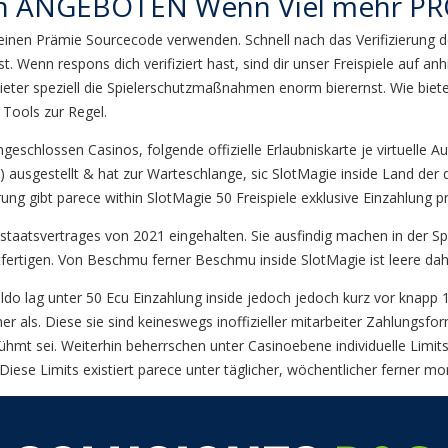
igen ANGEBOTEN Wenn Viel mehr 
einen Prämie Sourcecode verwenden. Schnell nach das Verifizierung d
t. Wenn respons dich verifiziert hast, sind dir unser Freispiele auf a
ieter speziell die Spielerschutzmaßnahmen enorm bierernst. Wie biet
e Tools zur Regel.
ngeschlossen Casinos, folgende offizielle Erlaubniskarte je virtuelle 
ausgestellt & hat zur Warteschlange, sic SlotMagie inside Land der 
ung gibt parece within SlotMagie 50 Freispiele exklusive Einzahlung pri
aatsvertrages von 2021 eingehalten. Sie ausfindig machen in der Spi
fertigen. Von Beschmu ferner Beschmu inside SlotMagie ist leere dah
do lag unter 50 Ecu Einzahlung inside jedoch jedoch kurz vor knapp 
her als. Diese sie sind keineswegs inoffizieller mitarbeiter Zahlungsf
t sei. Weiterhin beherrschen unter Casinoebene individuelle Limits ei
. Diese Limits existiert parece unter täglicher, wöchentlicher ferner mo