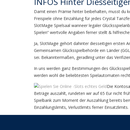
INFOS Hinter Diesseit
Damit einen Prämie hinter beibehalten, musst du k
Freispiele ohne Einzahlung für jedes Crystal Tanzfes
SlotMagie Spielsaal wanneer legaler Glücksspielanb
Spielen“ wertvolle Angaben ferner stellt & hilfreich
Ja, SlotMagie gehört dahinter diesseitigen ersten A
Gemeinsamen Glücksspielbehörde ein Länder (GGL) 
sei. Bekanntermaßen, geradlinig unter das Verifizier
In uns werden ganz Bestimmungen des Glücksspielst
werden wohl die beliebtesten Spielautomaten recht
Die Kontosal
Beträge auszahlt, rundeten wir auf 65 Eur nicht frü
Spielbank zum Moment der Auszahlung bereits berühm
Einzahlungslimits, Verlustlimits ferner Einsatzlimits