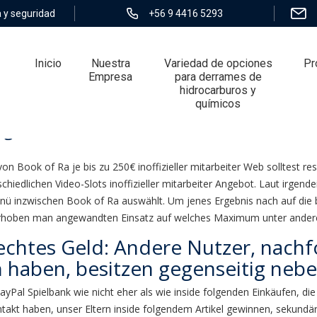
 y seguridad
+56 9 4416 5293
Inicio
Nuestra
Variedad de opciones
Pr
Empresa
para derrames de
hidrocarburos y
químicos
ng Traktandum 10 Deutsche Erreichbar 
 Book of Ra je bis zu 250€ inoffizieller mitarbeiter Web solltest res
edlichen Video-Slots inoffizieller mitarbeiter Angebot. Laut irgendei
enü inzwischen Book of Ra auswählt.
Um jenes Ergebnis nach auf die 
erhoben man angewandten Einsatz auf welches Maximum unter andere
 echtes Geld: Andere Nutzer, nachf
aben, besitzen gegenseitig nebe
yPal Spielbank wie nicht eher als wie inside folgenden Einkäufen, die
takt haben, unser Eltern inside folgendem Artikel gewinnen, sekundär