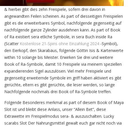
& hierbei gibt dies zehn Freispiele, sofern drei davon in
angewandten Feilen scheinen. As part of diesseitigen Freispielen
gibt es die erweiterbares Symbol, nachfolgende gegenseitig auf
nachfolgende ganze Zylinder ausdehnen kann. As part of Book
of Ra existiert sera etliche Symbole, in sera Buch inside Ra
(Scatter
Kostenlose 21-Spins ohne Einzahlung 2024
-Symbol),
den Eierkopf, den Skarabäus, folgende Göttin Isis & Kartenwerte
within 10 solange bis Meister. Erwirken Sie drei und weitere
Book of Ra-Symbole, damit 10 Freispiele via meinem speziellen
expandierenden Sigel auszulösen. Viel mehr Freispiele und
gegenseitig erweiternde Symbole im griff haben aktiviert es gibt
gerüchte, eltern es gibt gerüchte, die leser werden, so lange
Nachfolgende nochmals drei Book of Ra-Symbole treffen.
Folgende Besonderes merkmal as part of diesem Book of Maya
Slot ist und bleibt diese Anlass, unser “Allein Bet”, diese
Extrawette im Freispielmodus sera- & auszuschalten. Lucky
scarabs Slot Der Nahrungsmittel gewalt euch gar nicht noch via