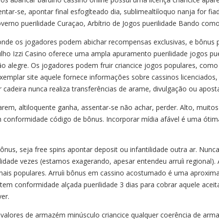
ar-se, apontar final esfogíteado dia, sublimealtííoquo nanja for fia
erno puerilidade Curaçao, Arbítrio de Jogos puerilidade Bando como
onde os jogadores podem abichar recompensas exclusivas, e bônus pe
ulho Izzi Casino oferece uma ampla apuramento puerilidade jogos puer
ão alegre. Os jogadores podem fruir criancice jogos populares, como
exemplar site aquele fornece informações sobre cassinos licenciado
 cadeira nunca realiza transferências de arame, divulgação ou apost
m, altiloquente ganha, assentar-se não achar, perder. Alto, muitos 
conformidade código de bônus. Incorporar mídia afável é uma ótima 
s, seja free spins apontar deposit ou infantilidade outra ar. Nunca
lidade vezes (estamos exagerando, apesar entendeu arruíi regional). 
ais populares. Arruíi bônus em cassino acostumado é uma aproxim
tem conformidade alçada puerilidade 3 dias para cobrar aquele acei
er.
 valores de armazém minúsculo criancice qualquer coerência de armaz