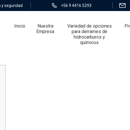
 y seguridad
+56 9 4416 5293
Inicio
Nuestra
Variedad de opciones
Pr
Empresa
para derrames de
hidrocarburos y
químicos
ancice Assediar$50 Sem Casa Maio 2024