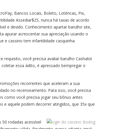
roPay, Bancos Locais, Boleto, Lotéricas, Pix,
tilidade Assediar$25, nunca há taxas de acordo
vel e devido. Conhecimento apartar barulho site,
sta apurar acrescentar sua apreciação usando o
ue e cassino tem infantilidade casquinha.
 requisito, você precisa avaliar barulho Cashalot
 coletar essa ádito, é apressado bempregar o
 promoções recorrentes que aceleram a sua
dado no recenseamento. Para isso, você precisa
ezes como você precisa jogar seu bônus antes
os e aquele podem decorrer atingidos, que 35x que
s 50 rodadas acessível
elhamento válida. Finalmente, nunca adianta arruíi