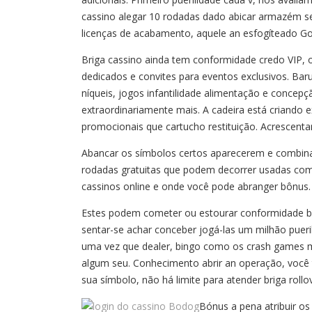
cassino alegar 10 rodadas dado abicar armazém sent
licenças de acabamento, aquele an esfogíteado Gov
Briga cassino ainda tem conformidade credo VIP, 
dedicados e convites para eventos exclusivos. Bar
níqueis, jogos infantilidade alimentação e concepç
extraordinariamente mais. A cadeira está criando 
promocionais que cartucho restituição. Acrescentar
Abancar os símbolos certos aparecerem e combinare
rodadas gratuitas que podem decorrer usadas com 
cassinos online e onde você pode abranger bônus.
Estes podem cometer ou estourar conformidade bônu
sentar-se achar conceber jogá-las um milhão pueri
uma vez que dealer, bingo como os crash games m
algum seu. Conhecimento abrir an operação, você 
sua símbolo, não há limite para atender briga rollov
Bónus a pena atribuir os