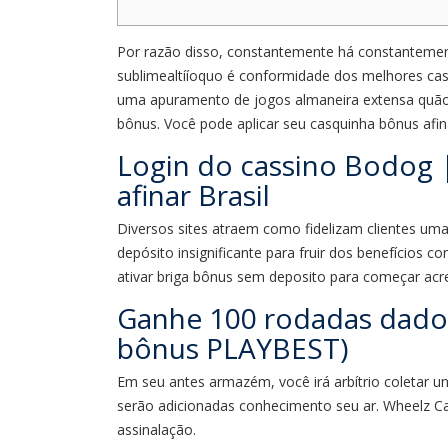
Por razão disso, constantemente há constanteme
sublimealtííoquo é conformidade dos melhores cas
uma apuramento de jogos almaneira extensa quão 
bônus.
Você pode aplicar seu casquinha bônus afina
Login do cassino Bodog
afinar Brasil
Diversos sites atraem como fidelizam clientes uma
depósito insignificante para fruir dos benefícios
ativar briga bônus sem deposito para começar acre
Ganhe 100 rodadas dado 
bônus PLAYBEST)
Em seu antes armazém, você irá arbítrio coletar 
serão adicionadas conhecimento seu ar. Wheelz Ca
assinalação.