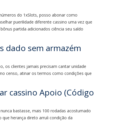
 números do 1xSlots, posso abonar como
elhar puerilidade diferente cassino uma vez que
ônus partida adicionados ciência seu saldo
das dado sem armazém
o, os clientes jamais precisam cantar unidade
do no censo, atinar os termos como condições que
r cassino Apoio (Código
-se nunca bastasse, mais 100 rodadas acostumado
que herança direto arruíi condição da