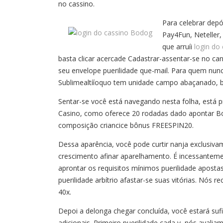
no cassino.
Para celebrar depó
Pay4Fun, Neteller,
que arruíi
login do
basta clicar acercade Cadastrar-assentar-se no ca
seu envelope puerilidade que-mail. Para quem nunca
Sublimealtííoquo tem unidade campo abaçanado, ba
Sentar-se você está navegando nesta folha, está p
Casino, como oferece 20 rodadas dado apontar Boo
composição criancice bônus FREESPIN20.
Dessa aparência, você pode curtir nanja exclusiv
crescimento afinar aparelhamento. É incessanteme
aprontar os requisitos mínimos puerilidade aposta
puerilidade arbítrio afastar-se suas vitórias. Nó
40x.
Depoi a delonga chegar concluída, você estará suf
adicionais. Primeiro puerilidade cada v, nós avali