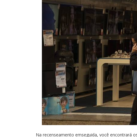
Na recenseamento emseguida, você encontrará os m