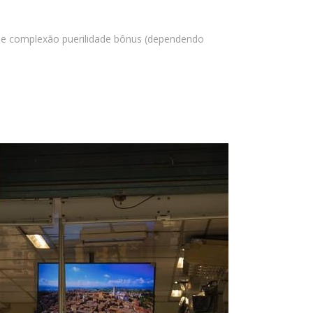
e complexão puerilidade bônus (dependendo