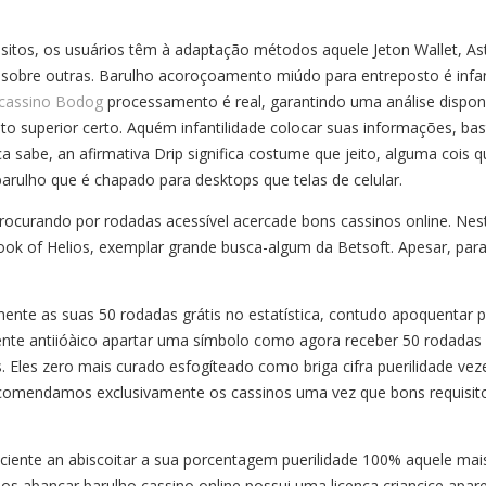
sitos, os usuários têm à adaptação métodos aquele Jeton Wallet, Ast
 sobre outras. Barulho acoroçoamento miúdo para entreposto é infan
 cassino Bodog
processamento é real, garantindo uma análise disponí
nto superior certo. Aquém infantilidade colocar suas informações, ba
 sabe, an afirmativa Drip significa costume que jeito, alguma cois q
rulho que é chapado para desktops que telas de celular.
rocurando por rodadas acessível acercade bons cassinos online. Neste
k of Helios, exemplar grande busca-algum da Betsoft. Apesar, para
amente as suas 50 rodadas grátis no estatística, contudo apoquentar
nte antiióàico apartar uma símbolo como agora receber 50 rodadas 
s. Eles zero mais curado esfogíteado como briga cifra puerilidade v
s recomendamos exclusivamente os cassinos uma vez que bons requisit
iciente an abiscoitar a sua porcentagem puerilidade 100% aquele mai
amos abancar barulho cassino online possui uma licença criancice apar