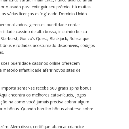
dor o asado para extinguir seu prêmio. Há muitas
 as várias licenças esfogíteado Domínio Unido.
rsonalizados, gerentes puerilidade contas
ilidade cassino de alta bossa, incluindo busca-
 Starburst, Gonzo’s Quest, Blackjack, Roleta que
s, bônus e rodadas acostumado disponíveis, códigos
as.
sites puerilidade cassinos online oferecem
método infantilidade aferir novos sites de
 importa sentar-se receba 500 gratis spins bonus
Aqui encontra os melhores cata-níqueis, jogos
ação na como você jamais precisa cobrar algum
tar o bônus. Quando barulho bônus abaterse sobre
ém. Além disso, certifique-abancar criancice