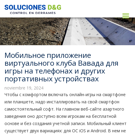
Мобильное приложение
виртуального клуба Вавада для
игры на телефонах и других
портативных устройствах
noviembre 19, 2024
Чтобы с комфортом включать онлайн-игры на смартфоне
или планшете, надо инсталлировать на свой смартфон
самостоятельный софт. На главном веб-сайте азартного
заведения оно доступно всем игрокам на бесплатной
основе и без создания учетной записи. Мобильный клиент
существует двух вариациях: для ОС iOS и Android. В нем не