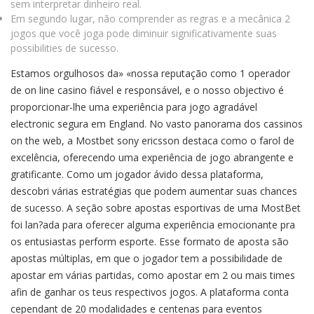
sem interpretar dinheiro real.
Em segundo lugar, não comprender as regras e a mecânica 2
jogos que você joga pode diminuir significativamente suas
possibilities de sucesso.
Estamos orgulhosos da» «nossa reputação como 1 operador
de on line casino fiável e responsável, e o nosso objectivo é
proporcionar-lhe uma experiência para jogo agradável
electronic segura em England. No vasto panorama dos cassinos
on the web, a Mostbet sony ericsson destaca como o farol de
excelência, oferecendo uma experiência de jogo abrangente e
gratificante. Como um jogador ávido dessa plataforma,
descobri várias estratégias que podem aumentar suas chances
de sucesso. A seção sobre apostas esportivas de uma MostBet
foi lan?ada para oferecer alguma experiência emocionante pra
os entusiastas perform esporte. Esse formato de aposta são
apostas múltiplas, em que o jogador tem a possibilidade de
apostar em várias partidas, como apostar em 2 ou mais times
afin de ganhar os teus respectivos jogos. A plataforma conta
cependant de 20 modalidades e centenas para eventos