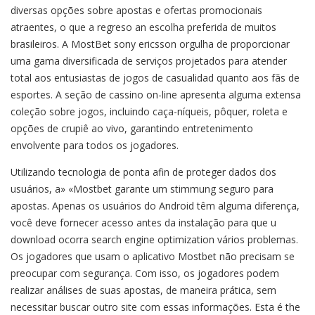
diversas opções sobre apostas e ofertas promocionais
atraentes, o que a regreso an escolha preferida de muitos
brasileiros. A MostBet sony ericsson orgulha de proporcionar
uma gama diversificada de serviços projetados para atender
total aos entusiastas de jogos de casualidad quanto aos fãs de
esportes. A seção de cassino on-line apresenta alguma extensa
coleção sobre jogos, incluindo caça-níqueis, pôquer, roleta e
opções de crupiê ao vivo, garantindo entretenimento
envolvente para todos os jogadores.
Utilizando tecnologia de ponta afin de proteger dados dos
usuários, a» «Mostbet garante um stimmung seguro para
apostas. Apenas os usuários do Android têm alguma diferença,
você deve fornecer acesso antes da instalação para que u
download ocorra search engine optimization vários problemas.
Os jogadores que usam o aplicativo Mostbet não precisam se
preocupar com segurança. Com isso, os jogadores podem
realizar análises de suas apostas, de maneira prática, sem
necessitar buscar outro site com essas informações. Esta é the