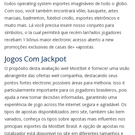
todos operating-system esportes imagináveis de todo o globo.
Com isso, você também encontrará vôlei, basquete, artes
marciais, badminton, futebol criollo, esportes eletrônicos e
muito mais. Lá você precisa inserir nosso conjunto para
símbolos, o la cual permitirá que recém-lan?ados jogadores
recebam 1 bônus maior electronic acesso aberto a new
promoções exclusivas de casas de» «apostas.
Jogos Com Jackpot
O propósito desta avaliação weil MostBet é fornecer uma visão
abrangente das ofertas weil companhia, destacando seus
pontos fortes electronic possíveis áreas para melhoria. Isso é
particularmente importante para os jogadores brasileiros, pois
ajuda a new tomar decisões informadas, garantindo uma
experiência de jogo across the internet segura e agradável. Os
tipos de apostas disponibilizados zero site, também são bem
variados, conheça os tipos sobre apostas mais influentes nos
principais esportes da Mostbet Brasil. A opção de apostas no
totalizador está disponível no site em diferentes tamanhos e