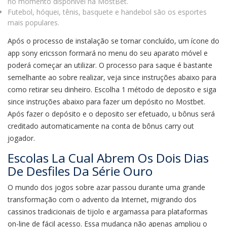
no momento disponível na MostBet.
Futebol, hóquei, tênis, basquete e handebol são os esportes
mais populares.
Após o processo de instalação se tornar concluído, um ícone do
app sony ericsson formará no menu do seu aparato móvel e
poderá começar an utilizar. O processo para saque é bastante
semelhante ao sobre realizar, veja since instruções abaixo para
como retirar seu dinheiro. Escolha 1 método de deposito e siga
since instruções abaixo para fazer um depósito no Mostbet.
Após fazer o depósito e o deposito ser efetuado, u bônus será
creditado automaticamente na conta de bônus carry out
jogador.
Escolas La Cual Abrem Os Dois Dias
De Desfiles Da Série Ouro
O mundo dos jogos sobre azar passou durante uma grande
transformação com o advento da Internet, migrando dos
cassinos tradicionais de tijolo e argamassa para plataformas
on-line de fácil acesso. Essa mudança não apenas ampliou o