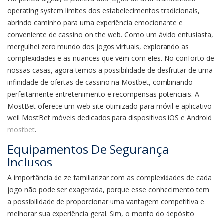
operating system limites dos estabelecimentos tradicionais,
abrindo caminho para uma experiência emocionante e
conveniente de cassino on the web. Como um ávido entusiasta,
mergulhei zero mundo dos jogos virtuais, explorando as
complexidades e as nuances que vêm com eles. No conforto de
nossas casas, agora temos a possibilidade de desfrutar de uma
infinidade de ofertas de cassino na Mostbet, combinando
perfeitamente entretenimento e recompensas potenciais. A
MostBet oferece um web site otimizado para móvil e aplicativo
weil MostBet móveis dedicados para dispositivos iOS e Android
mostbet
.
Equipamentos De Segurança
Inclusos
A importância de ze familiarizar com as complexidades de cada
jogo não pode ser exagerada, porque esse conhecimento tem
a possibilidade de proporcionar uma vantagem competitiva e
melhorar sua experiência geral. Sim, o monto do depósito