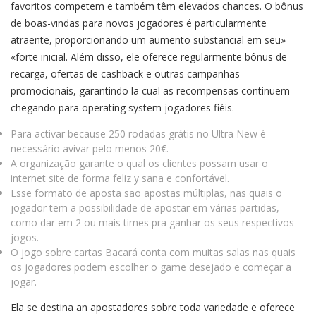
favoritos competem e também têm elevados chances. O bônus
de boas-vindas para novos jogadores é particularmente
atraente, proporcionando um aumento substancial em seu»
«forte inicial. Além disso, ele oferece regularmente bônus de
recarga, ofertas de cashback e outras campanhas
promocionais, garantindo la cual as recompensas continuem
chegando para operating system jogadores fiéis.
Para activar because 250 rodadas grátis no Ultra New é
necessário avivar pelo menos 20€.
A organização garante o qual os clientes possam usar o
internet site de forma feliz y sana e confortável.
Esse formato de aposta são apostas múltiplas, nas quais o
jogador tem a possibilidade de apostar em várias partidas,
como dar em 2 ou mais times pra ganhar os seus respectivos
jogos.
O jogo sobre cartas Bacará conta com muitas salas nas quais
os jogadores podem escolher o game desejado e começar a
jogar.
Ela se destina an apostadores sobre toda variedade e oferece