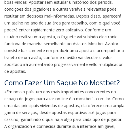
boas-vindas. Apostar sem estudar u histórico dos periods,
condições dos jogadores e outras variáveis relevantes pode
resultar em decisões mal-informadas. Depois disso, aparecerá
um atalho no ano de sua área para trabalho, com o qual você
poderá entrar rapidamente zero aplicativo. Conforme um
usuário realiza uma aposta, o foguete vai subindo electronic
funciona de maneira semelhante ao Aviator. Mostbet Aviator
consiste basicamente em produzir uma aposta e acompanhar o
trajeto de um avião, conforme o avião vai decolar u valor
apostado irá aumentando progressivamente vello multiplicador
de apostas.
Como Fazer Um Saque No Mostbet?
«Em nosso país, um dos mais importantes concorrentes no
espaço de jogos para azar on-line é a mostbet1. com. br. Como
uma das principais viviendas de apostas, ela oferece uma ampla
gama de serviços, desde apostas esportivas até jogos para
cassino, garantindo o qual haja algo para cada tipo de jogador.
A organizacion é conhecida durante sua interface amigável,