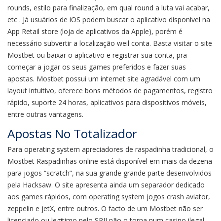
rounds, estilo para finalização, em qual round a luta vai acabar,
etc . Já usuários de iOS podem buscar o aplicativo disponível na
App Retail store (loja de aplicativos da Apple), porém é
necessário subvertir a localização weil conta. Basta visitar o site
Mostbet ou baixar o aplicativo e registrar sua conta, pra
começar a jogar os seus games preferidos e fazer suas
apostas. Mostbet possui um internet site agradável com um
layout intuitivo, oferece bons métodos de pagamentos, registro
rápido, suporte 24 horas, aplicativos para dispositivos móveis,
entre outras vantagens.
Apostas No Totalizador
Para operating system apreciadores de raspadinha tradicional, o
Mostbet Raspadinhas online está disponível em mais da dezena
para jogos “scratch”, na sua grande grande parte desenvolvidos
pela Hacksaw. O site apresenta ainda um separador dedicado
aos games rápidos, com operating system jogos crash aviator,
zeppelin e jetX, entre outros. O facto de um Mostbet não ser
licenciado ou legitimo pelo SRIJ não o torna num casino ilegal.