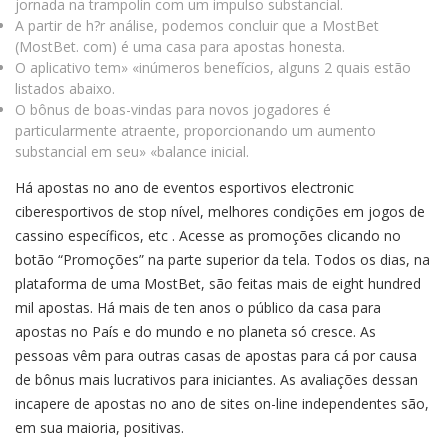
jornada na trampolín com um impulso substancial.
A partir de h?r análise, podemos concluir que a MostBet
(MostBet. com) é uma casa para apostas honesta.
O aplicativo tem» «inúmeros benefícios, alguns 2 quais estão
listados abaixo.
O bônus de boas-vindas para novos jogadores é
particularmente atraente, proporcionando um aumento
substancial em seu» «balance inicial.
Há apostas no ano de eventos esportivos electronic
ciberesportivos de stop nível, melhores condições em jogos de
cassino específicos, etc . Acesse as promoções clicando no
botão “Promoções” na parte superior da tela. Todos os dias, na
plataforma de uma MostBet, são feitas mais de eight hundred
mil apostas. Há mais de ten anos o público da casa para
apostas no País e do mundo e no planeta só cresce. As
pessoas vêm para outras casas de apostas para cá por causa
de bônus mais lucrativos para iniciantes. As avaliações dessan
incapere de apostas no ano de sites on-line independentes são,
em sua maioria, positivas.