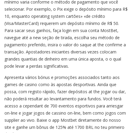
mínimo varia conforme o método de pagamento que você
selecionar. Por exemplo, o Pix exige o depósito mínimo para R$
10, enquanto operating system cartões» «de crédito
(Visa/MasterCard) requerem um depósito mínimo de R$ 50.
Para sacar seus ganhos, faça login em sua conta MostBet,
navegue até a new seção de tirada, escolha seu método de
pagamento preferido, insira o valor do saque at the confirme a
transação. Apostadores iniciantes diversas vezes colocam
grandes quantias de dinheiro em uma única aposta, o o qual
pode levar a perdas significativas.
Apresenta vários bónus e promoções associados tanto aos
games de casino como às apostas desportivas. Ainda que
possa, com registo rápido, fazer depósitos at the jogar ou dar,
não poderá resultar ao levantamento para fundos. Você terá
acesso a cependant de 700 eventos esportivos para arriesgar
on-line e jogar jogos de cassino on-line, bem como jogos com
supplier ao vivo. Baixe o app Mostbet diretamente do nosso
site e ganhe um bônus de 125% até 1700 BRL no teu primeiro