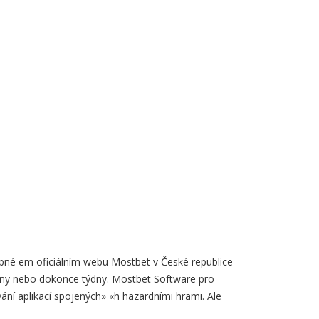
upné em oficiálním webu Mostbet v České republice
í dny nebo dokonce týdny. Mostbet Software pro
ání aplikací spojených» «h hazardními hrami. Ale