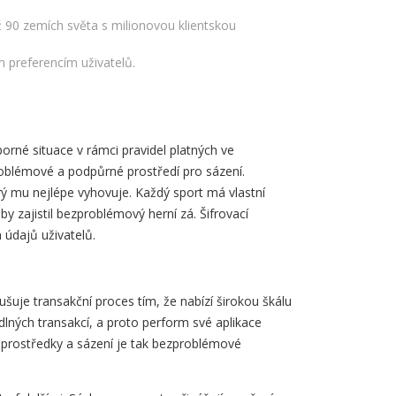
ž 90 zemích světa s milionovou klientskou
m preferencím uživatelů.
orné situace v rámci pravidel platných ve
oblémové a podpůrné prostředí pro sázení.
rý mu nejlépe vyhovuje. Každý sport má vlastní
by zajistil bezproblémový herní zá. Šifrovací
 údajů uživatelů.
uje transakční proces tím, že nabízí širokou škálu
lných transakcí, a proto perform své aplikace
ní prostředky a sázení je tak bezproblémové