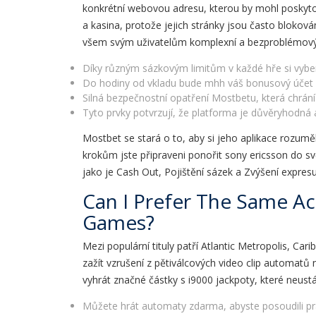
konkrétní webovou adresu, kterou by mohl poskytov
a kasina, protože jejich stránky jsou často blokov
všem svým uživatelům komplexní a bezproblémový 
Díky různým sázkovým limitům v každé hře si vyberou
Do hodiny od vkladu bude mhh váš bonusový účet p
Silná bezpečnostní opatření Mostbetu, která chrání
Tyto prvky potvrzují, že platforma je důvěryhodná 
Mostbet se stará o to, aby si jeho aplikace rozum
krokům jste připraveni ponořit sony ericsson do 
jako je Cash Out, Pojištění sázek a Zvýšení expres
Can I Prefer The Same Ac
Games?
Mezi populární tituly patří Atlantic Metropolis, Ca
zažít vzrušení z pětiválcových video clip automatů
vyhrát značné částky s i9000 jackpoty, které neustá
Můžete hrát automaty zdarma, abyste posoudili pr