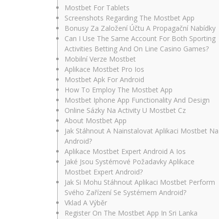
Mostbet For Tablets
Screenshots Regarding The Mostbet App
Bonusy Za Založení Účtu A Propagační Nabídky
Can I Use The Same Account For Both Sporting
Activities Betting And On Line Casino Games?
Mobilní Verze Mostbet
Aplikace Mostbet Pro Ios
Mostbet Apk For Android
How To Employ The Mostbet App
Mostbet Iphone App Functionality And Design
Online Sázky Na Activity U Mostbet Cz
About Mostbet App
Jak Stáhnout A Nainstalovat Aplikaci Mostbet Na
Android?
Aplikace Mostbet Expert Android A Ios
Jaké Jsou Systémové Požadavky Aplikace
Mostbet Expert Android?
Jak Si Mohu Stáhnout Aplikaci Mostbet Perform
Svého Zařízení Se Systémem Android?
Vklad A Výběr
Register On The Mostbet App In Sri Lanka