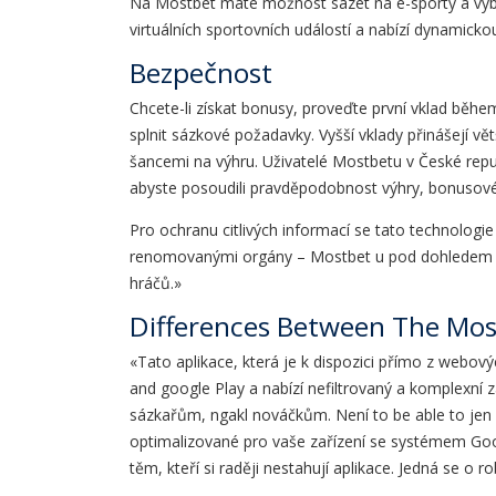
Na Mostbet máte možnost sázet na e-sporty a vybír
virtuálních sportovních událostí a nabízí dynamick
Bezpečnost
Chcete-li získat bonusy, proveďte první vklad běh
splnit sázkové požadavky. Vyšší vklady přinášejí v
šancemi na výhru. Uživatelé Mostbetu v České rep
abyste posoudili pravděpodobnost výhry, bonusové
Pro ochranu citlivých informací se tato technologi
renomovanými orgány – Mostbet u pod dohledem a 
hráčů.»
Differences Between The Mos
«Tato aplikace, která je k dispozici přímo z web
and google Play a nabízí nefiltrovaný a komplexní
sázkařům, ngakl nováčkům. Není to be able to jen ap
optimalizované pro vaše zařízení se systémem Goog
těm, kteří si raději nestahují aplikace. Jedná se o 