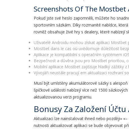
Screenshots Of The Mostbet
Pokud jste své heslo zapomněli, můžete ho snadn
sportovním sázkám. Díky rozmanité nabídce, která u
rovněž obsahuje živé hry s dealery, které nabízejí
Uživatelé Androidu mohou získat aplikaci Mostbet p
Mostbet dans le cas où uvědomuje důležitost bezpe
Aplikace je kompatibilní s operačním systémem iOS 
Bezpečnost a důvěra jsou pro Mostbet prioritou, což 
Mobilní aplikace Mostbet zajišťuje hladký zážitky
Vývojáři neustále pracují em aktualizaci rozhraní s
Musí být umístěny akumulátorové sázky s alespoň t
špičkové události nabízejí více než 1500 sázkových m
aktualizovanou verzi programu.
Bonusy Za Založení Účtu
Aktualizaci lze nainstalovat ihned nebo později» «
nutnosti aktualizovat aplikaci se bude objevovat 