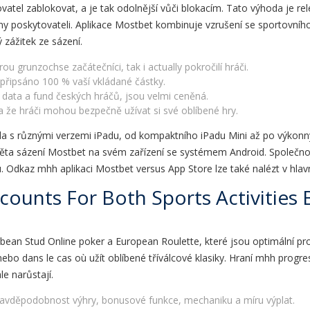
atel zablokovat, a je tak odolnější vůči blokacím. Tato výhoda je re
ány poskytovateli. Aplikace Mostbet kombinuje vzrušení se sportovníh
zážitek ze sázení.
 grunzochse začátečníci, tak i actually pokročilí hráči.
řipsáno 100 % vaší vkládané částky.
 data a fund českých hráčů, jsou velmi ceněná.
a že hráči mohou bezpečně užívat si své oblíbené hry.
ěla s různými verzemi iPadu, od kompaktního iPadu Mini až po výkon
světa sázení Mostbet na svém zařízení se systémem Android. Společn
u. Odkaz mhh aplikaci Mostbet versus App Store lze také nalézt v hla
counts For Both Sports Activities 
ribbean Stud Online poker a European Roulette, které jsou optimální p
 nebo dans le cas où užít oblíbené tříválcové klasiky. Hraní mhh prog
le narůstají.
avděpodobnost výhry, bonusové funkce, mechaniku a míru výplat.