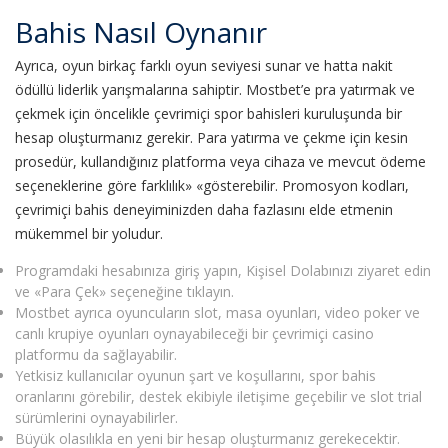
Bahis Nasıl Oynanır
Ayrıca, oyun birkaç farklı oyun seviyesi sunar ve hatta nakit
ödüllü liderlik yarışmalarına sahiptir. Mostbet’e pra yatırmak ve
çekmek için öncelikle çevrimiçi spor bahisleri kuruluşunda bir
hesap oluşturmanız gerekir. Para yatırma ve çekme için kesin
prosedür, kullandığınız platforma veya cihaza ve mevcut ödeme
seçeneklerine göre farklılık» «gösterebilir. Promosyon kodları,
çevrimiçi bahis deneyiminizden daha fazlasını elde etmenin
mükemmel bir yoludur.
Programdaki hesabınıza giriş yapın, Kişisel Dolabınızı ziyaret edin
ve «Para Çek» seçeneğine tıklayın.
Mostbet ayrıca oyuncuların slot, masa oyunları, video poker ve
canlı krupiye oyunları oynayabileceği bir çevrimiçi casino
platformu da sağlayabilir.
Yetkisiz kullanıcılar oyunun şart ve koşullarını, spor bahis
oranlarını görebilir, destek ekibiyle iletişime geçebilir ve slot trial
sürümlerini oynayabilirler.
Büyük olasılıkla en yeni bir hesap oluşturmanız gerekecektir.