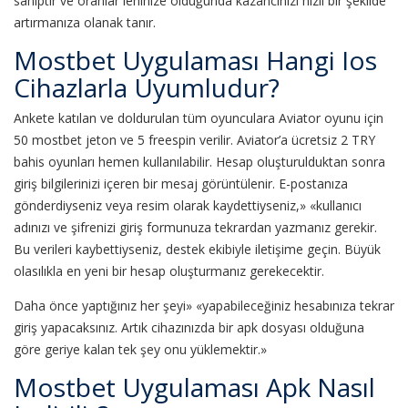
sahiptir ve oranlar lehinize olduğunda kazancınızı hızlı bir şekilde
artırmanıza olanak tanır.
Mostbet Uygulaması Hangi Ios
Cihazlarla Uyumludur?
Ankete katılan ve doldurulan tüm oyunculara Aviator oyunu için
50 mostbet jeton ve 5 freespin verilir. Aviator’a ücretsiz 2 TRY
bahis oyunları hemen kullanılabilir. Hesap oluşturulduktan sonra
giriş bilgilerinizi içeren bir mesaj görüntülenir. E-postanıza
gönderdiyseniz veya resim olarak kaydettiyseniz,» «kullanıcı
adınızı ve şifrenizi giriş formunuza tekrardan yazmanız gerekir.
Bu verileri kaybettiyseniz, destek ekibiyle iletişime geçin. Büyük
olasılıkla en yeni bir hesap oluşturmanız gerekecektir.
Daha önce yaptığınız her şeyi» «yapabileceğiniz hesabınıza tekrar
giriş yapacaksınız. Artık cihazınızda bir apk dosyası olduğuna
göre geriye kalan tek şey onu yüklemektir.»
Mostbet Uygulaması Apk Nasıl