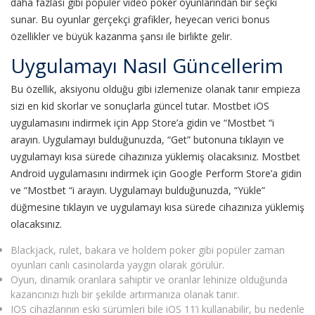
daha fazlası gibi popüler video poker oyunlarından bir seçki
sunar. Bu oyunlar gerçekçi grafikler, heyecan verici bonus
özellikler ve büyük kazanma şansı ile birlikte gelir.
Uygulamayı Nasıl Güncellerim
Bu özellik, aksiyonu olduğu gibi izlemenize olanak tanır empieza
sizi en kid skorlar ve sonuçlarla güncel tutar. Mostbet iOS
uygulamasını indirmek için App Store’a gidin ve “Mostbet “i
arayın. Uygulamayı bulduğunuzda, “Get” butonuna tıklayın ve
uygulamayı kısa sürede cihazınıza yüklemiş olacaksınız. Mostbet
Android uygulamasını indirmek için Google Perform Store’a gidin
ve “Mostbet “i arayın. Uygulamayı bulduğunuzda, “Yükle”
düğmesine tıklayın ve uygulamayı kısa sürede cihazınıza yüklemiş
olacaksınız.
Blackjack, rulet, bakara ve holdem poker gibi popüler zaman
oyunları canlı casinolarda yaygın olarak görülür.
Oyun, dinamik oranlara sahiptir ve oranlar lehinize olduğunda
kazancınızı hızlı bir şekilde artırmanıza olanak tanır.
IOS cihazlarının eski sürümleri bile iOS 11’i kullanabilir, bu nedenle