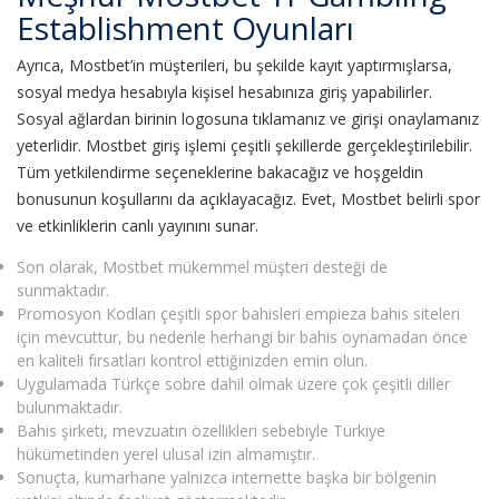
Establishment Oyunları
Ayrıca, Mostbet’in müşterileri, bu şekilde kayıt yaptırmışlarsa,
sosyal medya hesabıyla kişisel hesabınıza giriş yapabilirler.
Sosyal ağlardan birinin logosuna tıklamanız ve girişi onaylamanız
yeterlidir. Mostbet giriş işlemi çeşitli şekillerde gerçekleştirilebilir.
Tüm yetkilendirme seçeneklerine bakacağız ve hoşgeldin
bonusunun koşullarını da açıklayacağız. Evet, Mostbet belirli spor
ve etkinliklerin canlı yayınını sunar.
Son olarak, Mostbet mükemmel müşteri desteği de
sunmaktadır.
Promosyon Kodları çeşitli spor bahisleri empieza bahis siteleri
için mevcuttur, bu nedenle herhangi bir bahis oynamadan önce
en kaliteli fırsatları kontrol ettiğinizden emin olun.
Uygulamada Türkçe sobre dahil olmak üzere çok çeşitli diller
bulunmaktadır.
Bahis şirketi, mevzuatın özellikleri sebebiyle Türkiye
hükümetinden yerel ulusal izin almamıştır.
Sonuçta, kumarhane yalnızca internette başka bir bölgenin