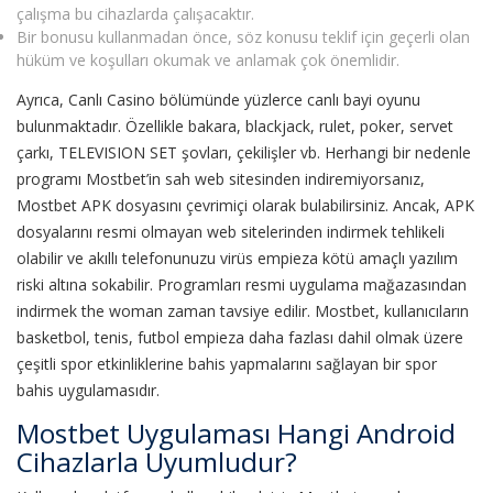
çalışma bu cihazlarda çalışacaktır.
Bir bonusu kullanmadan önce, söz konusu teklif için geçerli olan
hüküm ve koşulları okumak ve anlamak çok önemlidir.
Ayrıca, Canlı Casino bölümünde yüzlerce canlı bayi oyunu
bulunmaktadır. Özellikle bakara, blackjack, rulet, poker, servet
çarkı, TELEVISION SET şovları, çekilişler vb. Herhangi bir nedenle
programı Mostbet’in sah web sitesinden indiremiyorsanız,
Mostbet APK dosyasını çevrimiçi olarak bulabilirsiniz. Ancak, APK
dosyalarını resmi olmayan web sitelerinden indirmek tehlikeli
olabilir ve akıllı telefonunuzu virüs empieza kötü amaçlı yazılım
riski altına sokabilir. Programları resmi uygulama mağazasından
indirmek the woman zaman tavsiye edilir. Mostbet, kullanıcıların
basketbol, tenis, futbol empieza daha fazlası dahil olmak üzere
çeşitli spor etkinliklerine bahis yapmalarını sağlayan bir spor
bahis uygulamasıdır.
Mostbet Uygulaması Hangi Android
Cihazlarla Uyumludur?