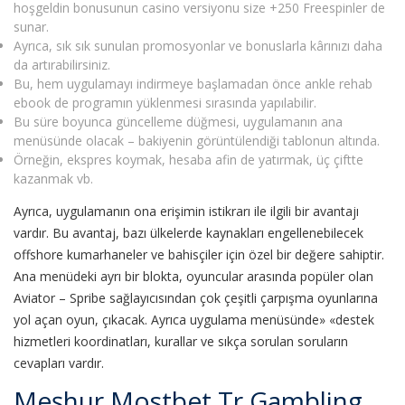
hoşgeldin bonusunun casino versiyonu size +250 Freespinler de
sunar.
Ayrıca, sık sık sunulan promosyonlar ve bonuslarla kârınızı daha
da artırabilirsiniz.
Bu, hem uygulamayı indirmeye başlamadan önce ankle rehab
ebook de programın yüklenmesi sırasında yapılabilir.
Bu süre boyunca güncelleme düğmesi, uygulamanın ana
menüsünde olacak – bakiyenin görüntülendiği tablonun altında.
Örneğin, ekspres koymak, hesaba afin de yatırmak, üç çiftte
kazanmak vb.
Ayrıca, uygulamanın ona erişimin istikrarı ile ilgili bir avantajı
vardır. Bu avantaj, bazı ülkelerde kaynakları engellenebilecek
offshore kumarhaneler ve bahisçiler için özel bir değere sahiptir.
Ana menüdeki ayrı bir blokta, oyuncular arasında popüler olan
Aviator – Spribe sağlayıcısından çok çeşitli çarpışma oyunlarına
yol açan oyun, çıkacak. Ayrıca uygulama menüsünde» «destek
hizmetleri koordinatları, kurallar ve sıkça sorulan soruların
cevapları vardır.
Meşhur Mostbet Tr Gambling