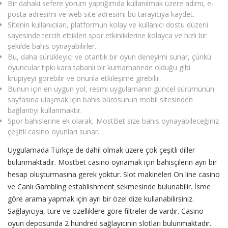
Bir dahaki sefere yorum yaptığımda kullanılmak üzere adımı, e-
posta adresimi ve web site adresimi bu tarayıcıya kaydet.
Sitenin kullanıcıları, platformun kolay ve kullanıcı dostu düzeni
sayesinde tercih ettikleri spor etkinliklerine kolayca ve hızlı bir
şekilde bahis oynayabilirler.
Bu, daha sürükleyici ve otantik bir oyun deneyimi sunar, çünkü
oyuncular tıpkı kara tabanlı bir kumarhanede olduğu gibi
krupiyeyi görebilir ve onunla etkileşime girebilir.
Bunun için en uygun yol, resmi uygulamanın güncel sürümünün
sayfasına ulaşmak için bahis bürosunun mobil sitesinden
bağlantıyı kullanmaktır.
Spor bahislerine ek olarak, MostBet size bahis oynayabileceğiniz
çeşitli casino oyunları sunar.
Uygulamada Türkçe de dahil olmak üzere çok çeşitli diller
bulunmaktadır. Mostbet casino oynamak için bahisçilerin ayrı bir
hesap oluşturmasına gerek yoktur. Slot makineleri On line casino
ve Canlı Gambling establishment sekmesinde bulunabilir. İsme
göre arama yapmak için ayrı bir özel dize kullanabilirsiniz.
Sağlayıcıya, türe ve özelliklere göre filtreler de vardır. Casino
oyun deposunda 2 hundred sağlayıcının slotları bulunmaktadır.