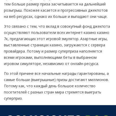
тем больше размер приза засчитывается на дальнейший
розыгрыш. Похожее касается и прогрессивных джекпотов
на веб-ресурсах, однако их больше и выпадают они чаще.
Это связано с тем, что вклад в совокупный фонд джекпота
осуществляют пользователи всех интернет-казино казино
7к, предлагающих этот игровой эмулятор. Азартные игры,
выставленные страницах казино, загружаются с сервера
провайдера. Потому и размер суперприза наполняется
всеми игроками, выполняющими беты в выбранном
игровом симуляторе, независимо от онлайн-ресурса.
По этой причине все начальные награды гарантированы, а
самые больши (выигрышные) призы достигают миллионов.
Потому как, что каждый день большое количество
посетителей с разных стран мира стремятся выиграть
суперприз.