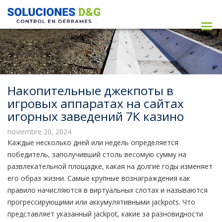
Накопительные джекпоты в
игровых аппаратах на сайтах
игорных заведений 7К казино
noviembre 20, 2024
Каждые несколько дней или недель определяется
победитель, заполучивший столь весомую сумму на
развлекательной площадке, какая на долгие годы изменяет
его образ жизни. Самые крупные вознаграждения как
правило начисляются в виртуальных слотах и называются
прогрессирующими или аккумулятивными jackpots. Что
представляет указанный jackpot, какие за разновидности