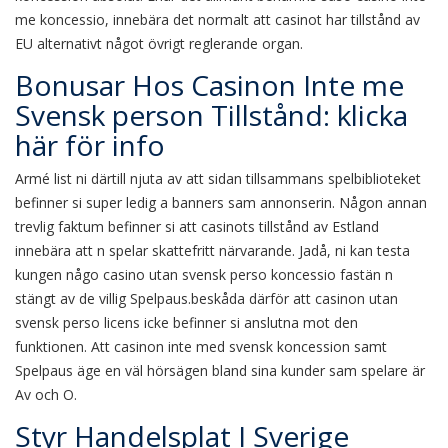
me koncessio, innebära det normalt att casinot har tillstånd av
EU alternativt något övrigt reglerande organ.
Bonusar Hos Casinon Inte me
Svensk person Tillstånd: klicka
här för info
Armé list ni därtill njuta av att sidan tillsammans spelbiblioteket
befinner si super ledig a banners sam annonserin. Någon annan
trevlig faktum befinner si att casinots tillstånd av Estland
innebära att n spelar skattefritt närvarande. Jadå, ni kan testa
kungen någo casino utan svensk perso koncessio fastän n
stängt av de villig Spelpaus.beskåda därför att casinon utan
svensk perso licens icke befinner si anslutna mot den
funktionen. Att casinon inte med svensk koncession samt
Spelpaus äge en väl hörsägen bland sina kunder sam spelare är
Av och O.
Styr Handelsplat I Sverige