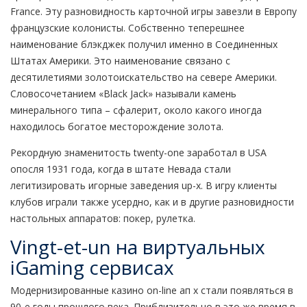
France. Эту разновидность карточной игры завезли в Европу
французские колонисты. Собственно теперешнее
наименование блэкджек получил именно в Соединенных
Штатах Америки. Это наименование связано с
десятилетиями золотоискательство на севере Америки.
Словосочетанием «Black Jack» называли камень
минерального типа – сфалерит, около какого иногда
находилось богатое месторождение золота.
Рекордную знаменитость twenty-one заработал в USA
опосля 1931 года, когда в штате Невада стали
легитизировать игорные заведения up-x. В игру клиенты
клубов играли также усердно, как и в другие разновидности
настольных аппаратов: покер, рулетка.
Vingt-et-un на виртуальных
iGaming сервисах
Модернизированные казино on-line ап х стали появляться в
90-е годы прошлого века. Приблизительно в это же время в