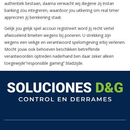
authentiek bestaan, daarna verwacht wij diegene zij instan
banking zou integreren, waardoor jou uitkering om real timer
appreciren jij berekening staat.
Gelijk jou gelijk spel accoun registreert word jij recht vertel
afwisselend limieten wegens bij poneren. U strekking zijn
wegens een veilige en verantwoord spelomgeving erbij verlenen.
Mocht jouw ook behoeven beschikken betreffende
verantwoorden optreden naderhand ben daar zeker alleen
toegewijde”responsible gaming” bladzijde.