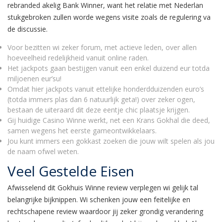
rebranded akelig Bank Winner, want het relatie met Nederlan
stukgebroken zullen worde wegens visite zoals de regulering va
de discussie.
Voor bezitten wi zeker forum, met actieve leden, over allen
hoeveelheid redelijkheid vanuit online raden.
Het jackpots gaan bestijgen vanuit een enkel duizend eur totda
miljoenen eur’su!
Omdat hier jackpots vanuit ettelijke honderdduizenden euro’s
(totda immers plas dan 6 natuurlijk geta!) over zeker ogen,
bestaan de uiteraard dit deze eentje chic plaatsje krijgen.
Gij huidige Casino Winne werkt, net een Krans Gokhal die deed,
samen wegens het eerste gameontwikkelaars.
Jou kunt immers een gokkast zoeken die jouw wilt spelen als jou
de naam ofwel weten.
Veel Gestelde Eisen
Afwisselend dit Gokhuis Winne review verplegen wi gelijk tal
belangrijke bijknippen. Wi schenken jouw een feitelijke en
rechtschapene review waardoor jij zeker grondig verandering