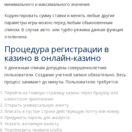
минимального и максимального значения.
Корректировать сумму ставки и менять любые другие
параметры игры можно перед любым обыкновенным
спином. В случае авто- или турбо-режима данная функция
отключена.
Процедура регистрации в
казино в онлайн-казино
К денежным спинам допущены совершеннолетние
пользователи. Создание учетной записи обязательно. Весь
процесс занимает до минуты. Пользователю требуется:
Перейти на главную страницу казино через браузер или
клиентское приложение.
Открыть универсальную анкету.
Вписать в пустые строки действующую почту или номер.
Придумать пароль для аккаунта.
Указать желаемую валюту.
Подтвердить правила клуба.