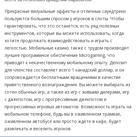
Прекрасные визуальные эффекты и отличные саундтреки
пользуются большим спросом у игроков в слоты. Чтобы
гарантировать, что это останется, есть ряд полезных
инструментов, которые вы можете использовать, когда
хотите продолжать взаимодействовать и играть с
легкостью. Мобильные казино также с трудом производят
лучшее программное обеспечение Microgaming, что
приводит к некачественному мобильному опыту. Депозит
для членства составляет всего 1 канадский доллар, и он
сопровождается бесплатными вращениями в качестве
приветственного вознаграждения. Вы можете выбирать из
сотен обычных игр, а также из игр с живыми дилерами, игр
с джекпотом, игр с прогрессивным джекпотом и
прогрессивных игровых автоматов. Возможность играть на
мобильном телефоне, будь вы в оживленном трамвае,
оживленном автобусе или просто ждете в кафе, будет
развлекать и веселить игроков.