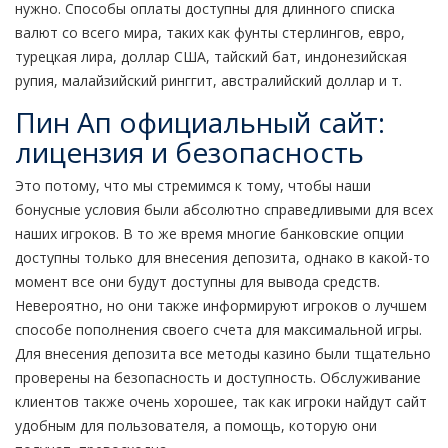
нужно. Способы оплаты доступны для длинного списка
валют со всего мира, таких как фунты стерлингов, евро,
турецкая лира, доллар США, тайский бат, индонезийская
рупия, малайзийский ринггит, австралийский доллар и т.
Пин Ап официальный сайт:
лицензия и безопасность
Это потому, что мы стремимся к тому, чтобы наши
бонусные условия были абсолютно справедливыми для всех
наших игроков. В то же время многие банковские опции
доступны только для внесения депозита, однако в какой-то
момент все они будут доступны для вывода средств.
Невероятно, но они также информируют игроков о лучшем
способе пополнения своего счета для максимальной игры.
Для внесения депозита все методы казино были тщательно
проверены на безопасность и доступность. Обслуживание
клиентов также очень хорошее, так как игроки найдут сайт
удобным для пользователя, а помощь, которую они