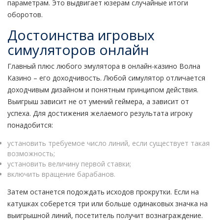
параметрам. Это выдвигает юзерам случайные итоги
оборотов.
Достоинства игровых
симуляторов онлайн
Главный плюс любого эмулятора в онлайн-казино Волна
Казино – его доходчивость. Любой симулятор отличается
доходчивым дизайном и понятным принципом действия.
Выигрыш зависит не от умений геймера, а зависит от
успеха. Для достижения желаемого результата игроку
понадобится:
установить требуемое число линий, если существует такая
возможность;
установить величину первой ставки;
включить вращение барабанов.
Затем останется подождать исходов прокрутки. Если на
катушках соберется три или больше одинаковых значка на
выигрышной линий, посетитель получит вознаграждение.