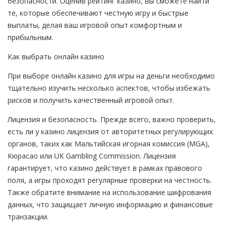
безопасности. Оценив рейтинг казино, вы сможете найти
те, которые обеспечивают честную игру и быстрые
выплаты, делая ваш игровой опыт комфортным и
прибыльным.
Как выбрать онлайн казино
При выборе онлайн казино для игры на деньги необходимо
тщательно изучить несколько аспектов, чтобы избежать
рисков и получить качественный игровой опыт.
Лицензия и безопасность. Прежде всего, важно проверить,
есть ли у казино лицензия от авторитетных регулирующих
органов, таких как Мальтийская игорная комиссия (MGA),
Кюрасао или UK Gambling Commission. Лицензия
гарантирует, что казино действует в рамках правового
поля, а игры проходят регулярные проверки на честность.
Также обратите внимание на использование шифрования
данных, что защищает личную информацию и финансовые
транзакции.